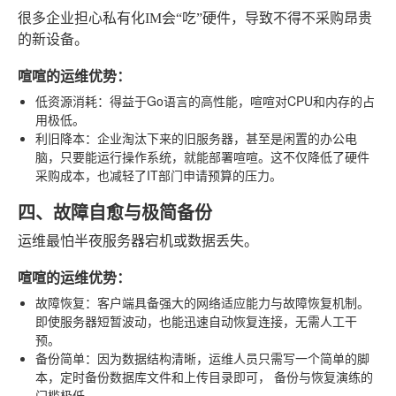
很多企业担心私有化IM会“吃”硬件，导致不得不采购昂贵
的新设备。
喧喧的运维优势：
低资源消耗
：得益于Go语言的高性能，喧喧对CPU和内存的占
用极低。
利旧降本
：企业淘汰下来的旧服务器，甚至是闲置的办公电
脑，只要能运行操作系统，就能部署喧喧。这不仅降低了硬件
采购成本，也减轻了IT部门申请预算的压力。
四、故障自愈与极简备份
运维最怕半夜服务器宕机或数据丢失。
喧喧的运维优势：
故障恢复
：客户端具备强大的网络适应能力与故障恢复机制。
即使服务器短暂波动，也能迅速自动恢复连接，无需人工干
预。
备份简单
：因为数据结构清晰，运维人员只需写一个简单的脚
本，定时备份数据库文件和上传目录即可，
备份与恢复演练
的
门槛极低。