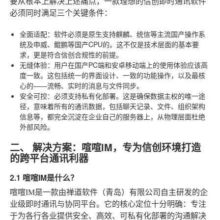
要从根本上解决上述痛点，一款理想的信创即时通讯软件
必须同时满足三个关键条件：
全面适配
：软件必须是原生支持麒麟、统信等主流国产操作系
统及申威、鲲鹏等国产CPU的。这不仅是技术层面的基本要
求，更是符合信创合规性的前提。
无缝体验
：用户在国产PC端和安卓移动端上的使用体验应该高
度一致。这包括统一的界面设计、一致的功能操作，以及最核
心的——流畅、实时的消息与文件同步。
安全可控
：必须支持私有化部署。这是确保数据主权的唯一途
径，意味着所有的通讯数据，包括聊天记录、文件、组织架构
信息等，都完全沉淀在企业自己的服务器上，从物理层面杜绝
外部风险。
二、 解决方案：喧喧IM，专为信创环境打造
的跨平台通讯利器
2.1 喧喧IM是什么？
喧喧IM是一款由禅道软件（青岛）有限公司自主研发的企
业级即时通讯与协同平台。它的核心定位十分明确：专注
于为各行各业提供安全、高效、可私有化部署的沟通解决