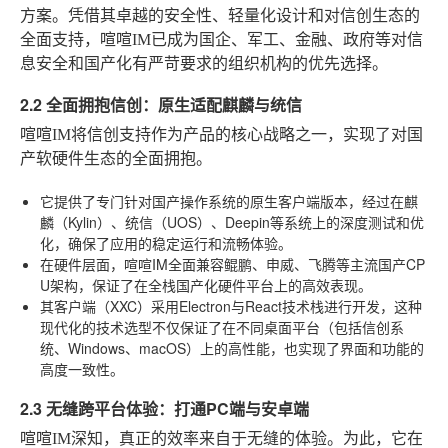
方案。凭借其卓越的安全性、轻量化设计和对信创生态的
全面支持，喧喧IM已成为国企、军工、金融、政府等对信
息安全和国产化有严苛要求的组织机构的优先选择。
2.2 全面拥抱信创：原生适配麒麟与统信
喧喧IM将信创支持作为产品的核心战略之一，实现了对国
产软硬件生态的全面拥抱。
它提供了专门针对国产操作系统的原生客户端版本，经过在麒
麟（Kylin）、统信（UOS）、Deepin等系统上的深度测试和优
化，确保了应用的稳定运行和流畅体验。
在硬件层面，喧喧IM全面兼容鲲鹏、申威、飞腾等主流国产CP
U架构，保证了在全栈国产化硬件平台上的高效表现。
其客户端（XXC）采用Electron与React技术栈进行开发，这种
现代化的技术选型不仅保证了在不同桌面平台（包括信创系
统、Windows、macOS）上的高性能，也实现了界面和功能的
高度一致性。
2.3 无缝跨平台体验：打通PC端与安卓端
喧喧IM深知，真正的效率来自于无缝的体验。为此，它在