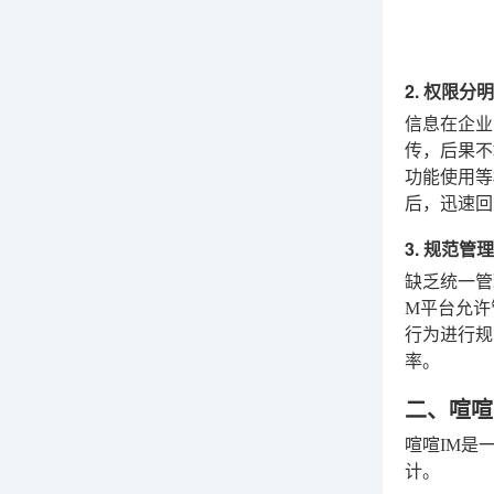
2. 权限
信息在企业
传，后果不
功能使用等
后，迅速回
3. 规范
缺乏统一管
M平台允许
行为进行规
率。
二、喧喧
喧喧IM是
计。