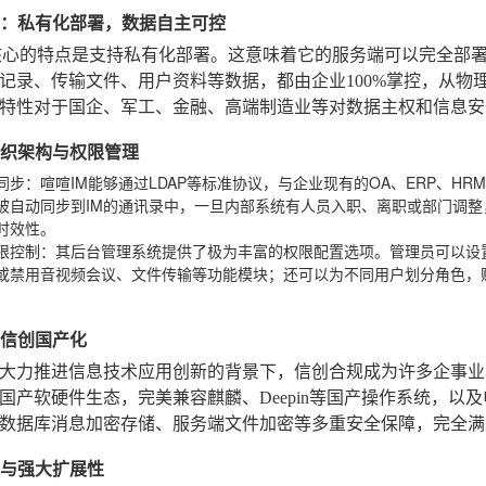
定位：私有化部署，数据自主可控
核心的特点是支持私有化部署。这意味着它的服务端可以完全部
记录、传输文件、用户资料等数据，都由企业100%掌控，从物
特性对于国企、军工、金融、高端制造业等对数据主权和信息安
的组织架构与权限管理
同步
：喧喧IM能够通过LDAP等标准协议，与企业现有的OA、ERP、
被自动同步到IM的通讯录中，一旦内部系统有人员入职、离职或部门调
时效性。
限控制
：其后台管理系统提供了极为丰富的权限配置选项。管理员可以设
或禁用音视频会议、文件传输等功能模块；还可以为不同用户划分角色，
持信创国产化
大力推进信息技术应用创新的背景下，信创合规成为许多企事业
国产软硬件生态，完美兼容麒麟、Deepin等国产操作系统，以
数据库消息加密存储、服务端文件加密等多重安全保障，完全满
易用与强大扩展性