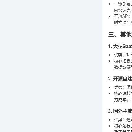
一键部署
内快速完
开放API
时推送到
三、其他
1. 大型S
优势
：功
核心短板
数据敏感
2. 开源自建
优势
：源
核心短板
力成本。
3. 国外主
优势
：通
核心短板
及了我国