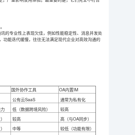
换。
通讯的专业性上表现欠佳，例如性能稳定性、消息并发处
时，功能迭代缓慢，往往无法满足现代企业对高效沟通的
国外协作工具
OA内置IM
公有云SaaS
通常为私有化
能力
低（数据跨境风险）
较高
发）
较高
高（与OA同步）
发）
中等
较低（功能有限）