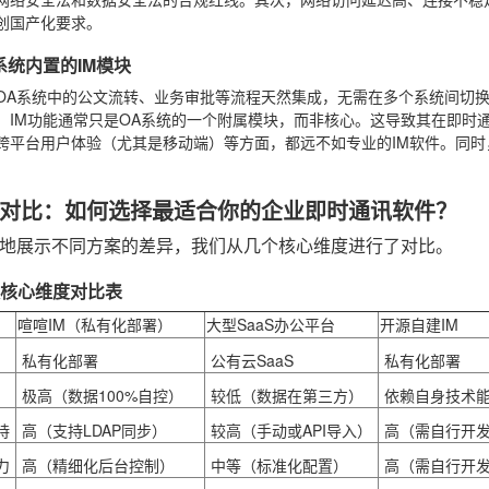
创国产化要求。
A系统内置的IM模块
OA系统中的公文流转、业务审批等流程天然集成，无需在多个系统间切
：IM功能通常只是OA系统的一个附属模块，而非核心。这导致其在即时
跨平台用户体验（尤其是移动端）等方面，都远不如专业的IM软件。同
。
对比：如何选择最适合你的企业即时通讯软件？
地展示不同方案的差异，我们从几个核心维度进行了对比。
方案核心维度对比表
喧喧IM（私有化部署）
大型SaaS办公平台
开源自建IM
私有化部署
公有云SaaS
私有化部署
极高（数据100%自控）
较低（数据在第三方）
依赖自身技术
持
高（支持LDAP同步）
较高（手动或API导入）
高（需自行开
力
高（精细化后台控制）
中等（标准化配置）
高（需自行开