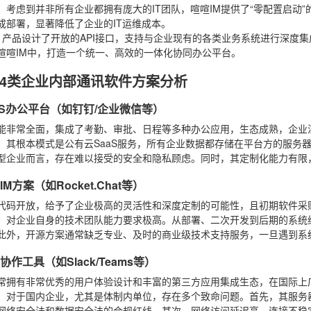
：考虑到并非所有企业都拥有庞大的IT团队，喧喧IM提供了“零配置启动
成部署，显著降低了企业的IT运维成本。
：产品设计了开放的API接口，支持与企业现有的各类业务系统进行深度集
喧喧IM中，打造一个统一、高效的一体化协同办公平台。
4类企业内部通讯软件方案分析
aaS办公平台（如钉钉/企业微信等）
能非常全面，集成了考勤、审批、日程等多种办公应用，生态成熟，企业
：其根本模式是公有云SaaS服务，所有企业数据都存储在平台方的服务
型企业而言，存在难以接受的安全和隐私顾虑。同时，其定制化能力有限
IM方案（如Rocket.Chat等）
代码开放，给予了企业极高的灵活性和深度定制的可能性，且初期软件采
：对企业自身的技术团队能力要求极高。从部署、二次开发到后期的系统
此外，开源方案通常缺乏专业、及时的商业级技术支持服务，一旦遇到系
流协作工具（如Slack/Teams等）
常拥有非常优秀的用户体验设计和丰富的第三方应用集成生态，在国际上
：对于国内企业，尤其是体制内单位，存在多个致命问题。首先，其服务
网络安全法和数据安全法的合规红线。其次，网络访问延迟高、连接不稳