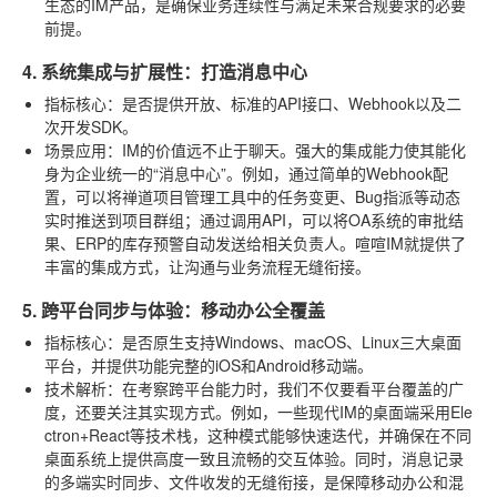
生态的IM产品，是确保业务连续性与满足未来合规要求的必要
前提。
4. 系统集成与扩展性：打造消息中心
指标核心
：是否提供开放、标准的API接口、Webhook以及二
次开发SDK。
场景应用
：IM的价值远不止于聊天。强大的集成能力使其能化
身为企业统一的“消息中心”。例如，通过简单的Webhook配
置，可以将禅道项目管理工具中的任务变更、Bug指派等动态
实时推送到项目群组；通过调用API，可以将OA系统的审批结
果、ERP的库存预警自动发送给相关负责人。喧喧IM就提供了
丰富的集成方式，让沟通与业务流程无缝衔接。
5. 跨平台同步与体验：移动办公全覆盖
指标核心
：是否原生支持Windows、macOS、Linux三大桌面
平台，并提供功能完整的iOS和Android移动端。
技术解析
：在考察跨平台能力时，我们不仅要看平台覆盖的广
度，还要关注其实现方式。例如，一些现代IM的桌面端采用Ele
ctron+React等技术栈，这种模式能够快速迭代，并确保在不同
桌面系统上提供高度一致且流畅的交互体验。同时，消息记录
的多端实时同步、文件收发的无缝衔接，是保障移动办公和混