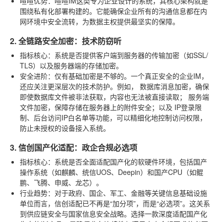
喧喧优势
：喧喧IM这类专为企业设计的系统，其核心架构就是
围绕私有化部署构建的。它能确保企业所有的沟通信息都在内
网环境中安全流转，为数据主权提供最坚实的保障。
2. 全链路安全加密：技术防窃听
指标核心
：系统是否提供客户端到服务器的传输加密（如SSL/
TLS）以及服务器端的存储加密。
安全进阶
：仅有基础加密是不够的。一个真正安全的企业IM，
还应关注更深层次的技术防护。例如，
数据库消息加密
，确保
即使数据库文件被非法获取，内容也无法被直接读取；
服务端
文件加密
，保障存储在服务器上的附件安全；以及
IP登录限
制、后台访问IP白名单
等功能，可以精细化地控制访问权限，
防止未授权的设备接入系统。
3. 信创国产化适配：政企合规必选项
指标核心
：系统是否全面适配国产化的软硬件环境，包括国产
操作系统（如麒麟、统信UOS、Deepin）和国产CPU（如鲲
鹏、飞腾、申威、龙芯）。
行业趋势
：对于政府、国企、军工、金融等关键信息基础设施
单位而言，信创适配已不再是“加分项”，而是“必选项”。这关系
到供应链安全与国家信息安全战略。选择一款深度适配国产化