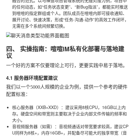
融合的范式。以与禅道项目管理系统的无缝对接为例，项目中
的任何动态，如“任务状态变更”、“新Bug指派”，都能实时推送
到喧喧的指定群组或个人。团队成员在喧喧内即可接收通知、
展开讨论、快速决策，形成“任务-沟通-动作”的高效工作闭环，
无需在多个系统间频繁切换。
四、 实操指南：喧喧IM私有化部署与落地建
议
一个好的方案不仅要理论上可行，更要实践中易于落地。
4.1 服务器环境配置建议
我们以一个5000人规模的企业为例，提供一个参考的硬件
配置标准：
核心服务器（XXB+XXD）
：建议采用8核CPU，16GB以上内
存。硬盘空间和带宽则主要取决于企业内部文件传输的频率和
大小。
音视频服务器（如需）
：音视频通话对带宽要求较高，建议CP
U同样为8核+，内存16GB+，并配备尽可能大的独享带宽（音