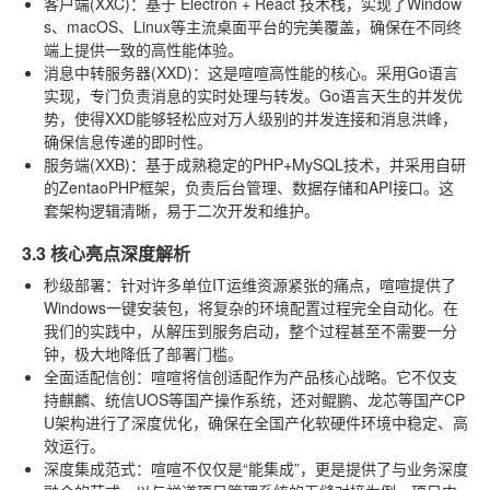
客户端(XXC)
：基于 Electron + React 技术栈，实现了Window
s、macOS、Linux等主流桌面平台的完美覆盖，确保在不同终
端上提供一致的高性能体验。
消息中转服务器(XXD)
：这是喧喧高性能的核心。采用Go语言
实现，专门负责消息的实时处理与转发。Go语言天生的并发优
势，使得XXD能够轻松应对万人级别的并发连接和消息洪峰，
确保信息传递的即时性。
服务端(XXB)
：基于成熟稳定的PHP+MySQL技术，并采用自研
的ZentaoPHP框架，负责后台管理、数据存储和API接口。这
套架构逻辑清晰，易于二次开发和维护。
3.3 核心亮点深度解析
秒级部署
：针对许多单位IT运维资源紧张的痛点，喧喧提供了
Windows一键安装包，将复杂的环境配置过程完全自动化。在
我们的实践中，从解压到服务启动，整个过程甚至不需要一分
钟，极大地降低了部署门槛。
全面适配信创
：喧喧将信创适配作为产品核心战略。它不仅支
持麒麟、统信UOS等国产操作系统，还对鲲鹏、龙芯等国产CP
U架构进行了深度优化，确保在全国产化软硬件环境中稳定、高
效运行。
深度集成范式
：喧喧不仅仅是“能集成”，更是提供了与业务深度