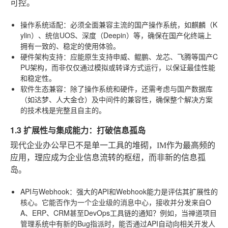
可控。
操作系统适配
：必须全面兼容主流的国产操作系统，如麒麟（K
ylin）、统信UOS、深度（Deepin）等，确保在国产化终端上
拥有一致的、稳定的使用体验。
硬件架构支持
：应能原生支持申威、鲲鹏、龙芯、飞腾等国产C
PU架构，而非仅仅通过模拟或转译方式运行，以保证最佳性能
和稳定性。
软件生态兼容
：除了操作系统和硬件，还需考虑与国产数据库
（如达梦、人大金仓）及中间件的兼容性，确保整个解决方案
的技术栈是完整且自主的。
1.3 扩展性与集成能力：打破信息孤岛
现代企业办公早已不是单一工具的堆砌，IM作为最高频的
应用，理应成为企业信息流转的枢纽，而非新的信息孤
岛。
API与Webhook
：强大的API和Webhook能力是评估其扩展性的
核心。它能否作为一个企业级的消息中心，接收并分发来自O
A、ERP、CRM甚至DevOps工具链的通知？例如，当禅道项目
管理系统中有新的Bug指派时，能否通过API自动向相关开发人