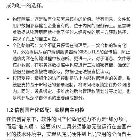
成为唯一的选择。
物理隔离
：这是私有化部署最核心的价值。所有消息、文件和
用户数据都存储在企业自有的、位于内网的服务器上。这意味
着数据从物理层面就杜绝了任何未经授权的第三方获取路径，
实现了真正的自主可控。
全链路加密
：安全不能只停留在物理层。一款合格的私有化I
M，必须提供从客户端到服务器端的SSL/TLS加密传输，防止
通信内容在传输过程中被窃听。更进一步，对于消息、文件等
核心数据，在服务器数据库中也应进行二次加密存储，确保即
使服务器硬盘被物理获取，数据也无法被直接读取。
权限受控
：精细化的访问控制是防止内部数据泄露的关键。系
统应支持基于IP地址的登录限制，将访问权限锁定在办公网络
内。同时，设备绑定、多维度的后台管理权限划分等功能，也
是构建纵深防御体系的重要组成部分。
1.2 信创国产化适配：实现自主可控
在信创背景下，软件的国产化适配能力不再是“加分项”，
而是“准入项”。这要求IM工具必须能够无缝运行在全国产
化的技术环境中，实现从底层硬件到上层应用的全面自主