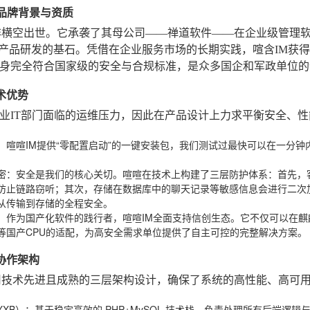
IM品牌背景与资质
非横空出世。它承袭了其母公司——禅道软件——在企业级管理软
为产品研发的基石。凭借在企业服务市场的长期实践，喧含IM获
身完全符合国家级的安全与合规标准，是众多国企和军政单位的
技术优势
业IT部门面临的运维压力，因此在产品设计上力求平衡安全、
：喧喧IM提供“零配置启动”的一键安装包，我们测试过最快可以在一分
密
：安全是我们的核心关切。喧喧在技术上构建了三层防护体系：首先，客户
防止链路窃听；其次，存储在数据库中的聊天记录等敏感信息会进行二次
从传输到存储的全程安全。
：作为国产化软件的践行者，喧喧IM全面支持信创生态。它不仅可以在麒麟
等国产CPU的适配，为高安全需求单位提供了自主可控的完整解决方案。
的协作架构
用技术先进且成熟的三层架构设计，确保了系统的高性能、高可
XB）
：基于稳定高效的 PHP+MySQL 技术栈，负责处理所有后端逻辑