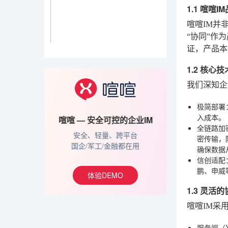
1.1 喧喧
喧喧IM并
“协同”作
证，产品本
1.2 核心
我们深知企
极简部署
入成本。
喧喧 — 安全可控的企业IM
全链路加
安全、轻量、跨平台
密传输，
国企/军工/金融都在用
确保数据
信创适配
鹏、申威
体验DEMO
1.3 灵活
喧喧IM采
服务端（X