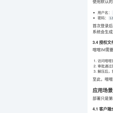
使用默认的
用户名：
密码：
1
首次登录后
系统会生
3.4 授权
喧喧IM需
访问喧喧
审批通过
解压后，
至此，喧喧
应用场景
部署只是第
4.1 客户