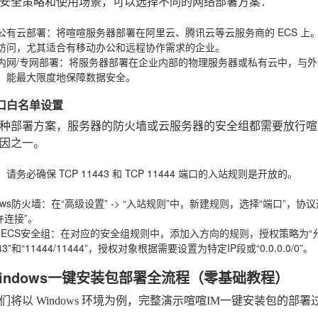
安全策略和使用场景，可以选择不同的网络部署方案：
公有云部署
：将喧喧服务器部署在阿里云、腾讯云等云服务商的 ECS 上
访问，尤其适合有移动办公和远程协作需求的企业。
内网/专网部署
：将服务器部署在企业内部的物理服务器或私有云中，与外
，能最大限度地保障数据安全。
端口白名单设置
种部署方案，服务器的防火墙或云服务器的安全组都需要放行喧
因之一。
：请务必确保
TCP 11443
和
TCP 11444
端口的入站规则是开放的。
：
ows防火墙
：在“高级设置” -> “入站规则”中，新建规则，选择“端口”，协议选“
许连接”。
ECS安全组
：在对应的安全组规则中，添加入方向的规则，授权策略为“允许”
443”和“11444/11444”，授权对象根据需要设置为特定IP段或“0.0.0.0/0”。
indows一键安装包部署全流程（零基础教程）
们将以 Windows 环境为例，完整演示喧喧IM一键安装包的部