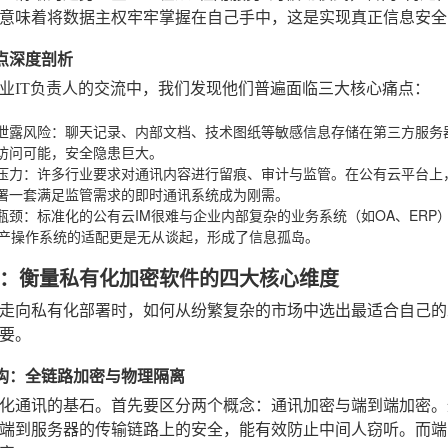
意味着将数据主权牢牢掌握在自己手中，这是实现真正信息安全
痛点深度剖析
业IT负责人的交流中，我们发现他们普遍面临三大核心痛点：
泄露风险
：聊天记录、内部文档、技术图纸等敏感信息存储在第三方服务
访问可能，安全隐患巨大。
压力
：许多行业要求对通讯内容进行留痕、审计与监管。在公有云平台上
署一套满足监管需求的即时通讯系统成为刚需。
瓶颈
：标准化的公有云IM很难与企业内部复杂的业务系统（如OA、ER
国产操作系统的适配更是无从谈起，形成了信息孤岛。
：衡量私有化加密软件的四大核心维度
走向私有化部署时，如何从纷繁复杂的市场中选出最适合自己的
要。
全架构：全链路加密与物理隔离
化通讯的基石。首先要区分两个概念：通讯加密与端到端加密。通讯
端到服务器的传输链路上的安全，能有效防止中间人窃听。而端