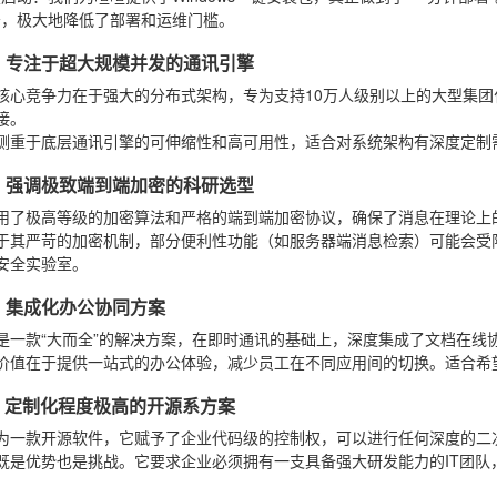
务，极大地降低了部署和运维门槛。
件B：专注于超大规模并发的通讯引擎
核心竞争力在于强大的分布式架构，专为支持10万人级别以上的大型集
接。
侧重于底层通讯引擎的可伸缩性和高可用性，适合对系统架构有深度定制
件C：强调极致端到端加密的科研选型
用了极高等级的加密算法和严格的端到端加密协议，确保了消息在理论上
于其严苛的加密机制，部分便利性功能（如服务器端消息检索）可能会受
安全实验室。
件D：集成化办公协同方案
是一款“大而全”的解决方案，在即时通讯的基础上，深度集成了文档在线
价值在于提供一站式的办公体验，减少员工在不同应用间的切换。适合希
件E：定制化程度极高的开源系方案
为一款开源软件，它赋予了企业代码级的控制权，可以进行任何深度的二
既是优势也是挑战。它要求企业必须拥有一支具备强大研发能力的IT团
。