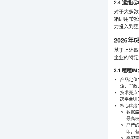
2.4 运
对于大多数
箱即用”的
力投入到更
2026
基于上述四
企业的特定
3.1 喧
产品定位
企、军政
技术亮点
跨平台U
核心优势
数据
最高权
严苛
印，
零配