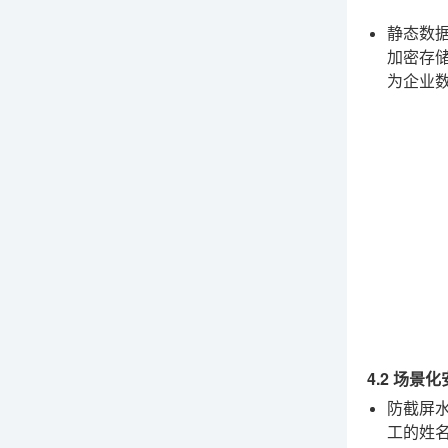
静态数
加密存
为企业
4.2 场景
防截屏
工的姓