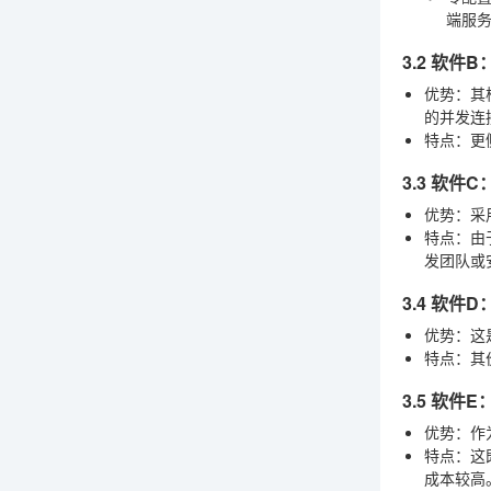
端服
3.2 软
优势
：其
的并发连
特点
：更
3.3 软
优势
：采
特点
：由
发团队或
3.4 软
优势
：这
特点
：其
3.5 软
优势
：作
特点
：这
成本较高