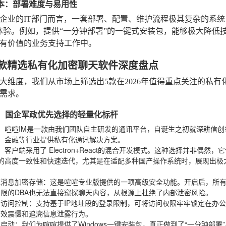
维成本：部署难度与易用性
企业的IT部门而言，一套部署、配置、维护流程极其复杂的系统
体验。例如，提供“一分钟部署”的一键式安装包，能够极大降低
有价值的业务支持工作中。
年5款精选私有化加密聊天软件深度盘点
大维度，我们从市场上筛选出5款在2026年值得重点关注的私
需求。
喧IM：国企军政优先选择的轻量化标杆
：喧喧IM是一款由我们团队自主研发的通讯平台，自诞生之初就深耕信
、金融等行业提供私有化通讯解决方案。
：客户端采用了
Electron+React的混合开发模式
。这种选择并非偶然，它
I的高度一致性和快速迭代，尤其是在适配多种国产操作系统时，展现出极
：
库消息加密存储
：这是喧喧专业版提供的一项高级安全功能。开启后，所
限的DBA也无法直接窥探聊天内容，从根源上杜绝了内部泄密风险。
的访问控制
：支持基于IP地址段的登录限制，可将访问权限牢牢锁定在办
有效震慑和追溯信息泄露行为。
置启动
：我们为喧喧提供了Windows一键安装包，真正做到了“一分钟部