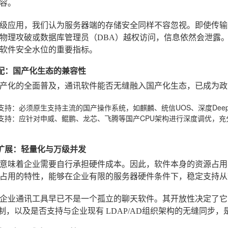
容。
级应用，我们认为服务器端的存储安全同样不容忽视。即使传输
物理攻破或数据库管理员（DBA）越权访问，信息依然会泄露
软件安全水位的重要指标。
创适配：国产化生态的兼容性
产化的全面普及，通讯软件能否无缝融入国产化生态，已成为政
支持
：必须原生支持主流的国产操作系统，如麒麟、统信UOS、深度Dee
支持
：应针对申威、鲲鹏、龙芯、飞腾等国产CPU架构进行深度调优，
能与扩展：轻量化与万级并发
意味着企业需要自行承担硬件成本。因此，软件本身的资源占用
占用的特性，能够在企业有限的服务器硬件条件下，稳定支持从
企业通讯工具早已不是一个孤立的聊天软件。其开放性决定了
机制
，以及是否支持与企业现有
LDAP/AD组织架构
的无缝同步，