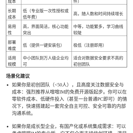
成本
件）
长期
低
（专业版一次性授权或
高
，随人数和时间持续增长
成本
低年费）
易用
高
，界面简洁，核心功能
中等，功能繁多，学习曲线
性
突出
较陡
部署
低
（提供一键安装包）
极低（注册即用）
难度
适用
中小团队到万人级企业均
适合对数据安全要求不高的
规模
可
初创团队
场景化建议
如果你是初创团队（<50人），且高度关注数据安全与
成本：
强烈推荐从喧喧IM的免费开源版起步。你可以在
零软件成本、低硬件投入（甚至一台普通PC即可）的情
况下，快速搭建起一套完全自主可控、安全可靠的内部
沟通系统。
如果你是成长型企业，有国产化或系统集成需求：
可以