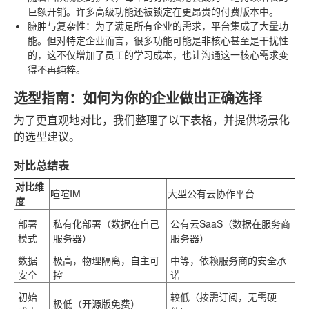
巨额开销。许多高级功能还被锁定在更昂贵的付费版本中。
臃肿与复杂性
：为了满足所有企业的需求，平台集成了大量功
能。但对特定企业而言，很多功能可能是非核心甚至是干扰性
的，这不仅增加了员工的学习成本，也让沟通这一核心需求变
得不再纯粹。
选型指南：如何为你的企业做出正确选择
为了更直观地对比，我们整理了以下表格，并提供场景化
的选型建议。
对比总结表
对比维
喧喧IM
大型公有云协作平台
度
部署
私有化部署（数据在自己
公有云SaaS（数据在服务商
模式
服务器）
服务器）
数据
极高
，物理隔离，自主可
中等
，依赖服务商的安全承
安全
控
诺
初始
较低（按需订阅，无需硬
极低
（开源版免费）