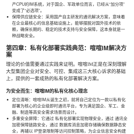
产CPU的IM系统，对于国企、军政单位而言，已经从“加分项”
变成了“必选项”。
保障供应链安全
：采用国产自主研发的通讯解决方案，意味着
在企业最核心的信息基础设施上，能够摆脱对国外技术的依
赖，确保长期的、稳定的技术支持与安全保障，这本身就是一
种战略安全。
第四章：私有化部署实践典范：喧喧IM解决方
案
理论的价值需要通过实践来证明。喧喧IM正是在深刻理解
大型集团企业对安全、可控、集成这三大核心诉求的基础
上，提供的一套成熟的私有化部署解决方案。
为安全而生：喧喧IM的私有化核心理念
定位清晰
：喧喧IM从诞生之初，就将自己定位为一款以私有化
部署为核心的企业级即时通讯平台，专为满足国企、军工、金
融、制造等高安全需求场景而设计。
多重安全屏障
：它通过
私有化部署
实现物理安全，通过
通讯全
加密
保障链路安全，通过
数据库消息加密存储
确保数据静态安
全，再辅以
IP登录限制
等访问控制策略，为企业信息安全构建