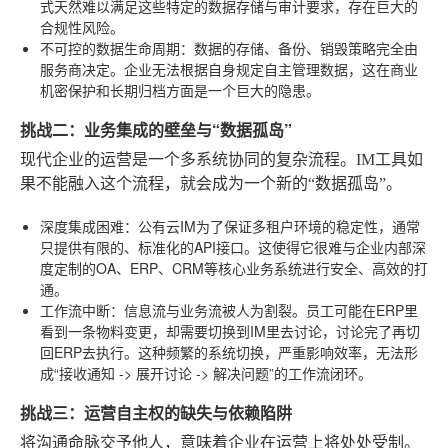
式天然难以满足这些特定的数据存储与审计要求，存在巨大的
合规性风险。
不可控的数据生命周期
：数据的存储、备份、销毁策略完全由
服务商决定。企业无法根据自身规定自主管理数据，这在商业
机密保护和长期归档方面是一个巨大的隐患。
挑战二：业务集成的壁垒与“数据孤岛”
现代企业的运营是一个多系统协同的复杂流程。IM工具如
果不能融入这个流程，就会成为一个新的“数据孤岛”。
深度集成困难
：公有云IM为了保证多租户环境的稳定性，通常
只提供有限的、标准化的API接口。这使得它很难与企业内部深
度定制的OA、ERP、CRM等核心业务系统进行安全、高效的打
通。
工作流中断
：信息流与业务流被人为割裂。员工可能在ERP里
看到一条物料变更，却需要切换到IM里去讨论，讨论完了再切
回ERP去执行。这种频繁的系统切换，严重影响效率，无法形
成“接收通知 -> 展开讨论 -> 解决问题”的工作流闭环。
挑战三：运营自主权的缺失与依赖陷阱
将沟通命脉交予他人，意味着企业在运营上将处处受制。