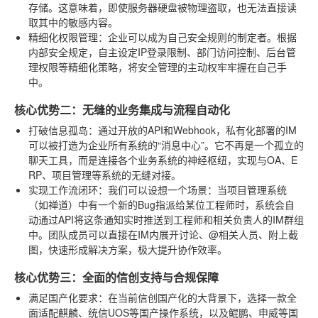
存储。这意味着，即使服务器硬盘被物理盗取，也无法直接读
取其中的敏感内容。
精细化权限管理
：企业可以成为自己安全规则的制定者。根据
内部安全规定，自主设定IP登录限制、部门访问控制、后台管
理权限等精细化策略，将安全管理的主动权牢牢握在自己手
中。
核心优势二：无缝的业务集成与流程自动化
打破信息孤岛
：通过开放的API和Webhook，私有化部署的IM
可以被打造为企业所有系统的“消息中心”。它不再是一个孤立的
聊天工具，而是连接各个业务系统的神经枢纽，实现与OA、E
RP、项目管理等系统的无缝对接。
实现工作流闭环
：我们可以设想一个场景：当项目管理系统
（如禅道）中有一个新的Bug指派给某位工程师时，系统会自
动通过API将这条通知实时推送到工程师和相关负责人的IM群组
中。团队成员可以直接在IM内展开讨论、@相关人员、附上截
图，快速形成解决方案，极大提升协作效率。
核心优势三：全面的信创支持与合规保障
满足国产化要求
：在当前信创国产化的大背景下，选择一款全
面适配麒麟、统信UOS等国产操作系统，以及鲲鹏、申威等国