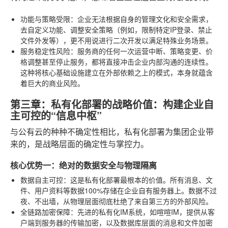
功能与策略受限
：企业无法根据自身的管理文化和安全需求，
去自定义功能、调整安全策略（例如，限制特定IP登录、禁止
文件外发等），更不用说进行二次开发以满足特殊业务场景。
服务稳定性风险
：服务商的任何一次运营中断、策略变更、价
格调整甚至停止服务，都将直接冲击企业内部沟通的连续性。
这种将核心基础设施建立在外部依赖之上的模式，本身就蕴含
着巨大的商业风险。
第三章：私有化部署的战略价值：构建企业自
主可控的“信息中枢”
与公有云的种种不确定性相比，私有化部署为集团企业带
来的，是战略层面的确定性与掌控力。
核心优势一：绝对的数据安全与物理隔离
数据自主可控
：这是私有化部署最根本的价值。所有消息、文
件、用户资料等数据100%存储在企业自有服务器上。数据不过
夜、不出墙，从物理层面彻底杜绝了来自第三方的外部风险。
全链路加密保障
：先进的私有化IM系统，如喧喧IM，提供从客
户端到服务器的传输加密，以及数据库层面的消息和文件加密