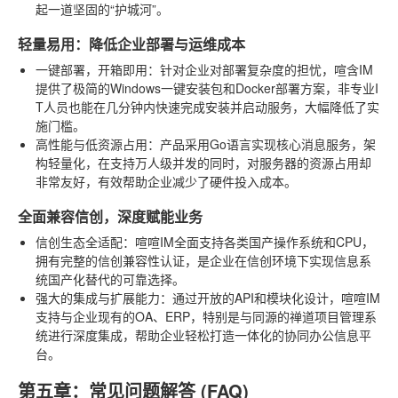
起一道坚固的“护城河”。
轻量易用：降低企业部署与运维成本
一键部署，开箱即用
：针对企业对部署复杂度的担忧，喧含IM
提供了极简的Windows一键安装包和Docker部署方案，非专业I
T人员也能在几分钟内快速完成安装并启动服务，大幅降低了实
施门槛。
高性能与低资源占用
：产品采用Go语言实现核心消息服务，架
构轻量化，在支持万人级并发的同时，对服务器的资源占用却
非常友好，有效帮助企业减少了硬件投入成本。
全面兼容信创，深度赋能业务
信创生态全适配
：喧喧IM全面支持各类国产操作系统和CPU，
拥有完整的信创兼容性认证，是企业在信创环境下实现信息系
统国产化替代的可靠选择。
强大的集成与扩展能力
：通过开放的API和模块化设计，喧喧IM
支持与企业现有的OA、ERP，特别是与同源的禅道项目管理系
统进行深度集成，帮助企业轻松打造一体化的协同办公信息平
台。
第五章：常见问题解答 (FAQ)