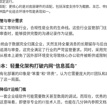
稳定运行。
适配
：更核心的是对底层硬件的适配，包括深度支持华为鲲鹏、龙芯、申
种国产化组合环境中性能表现如一。
管与审计需求
军工等特殊行业，合规性是业务的生命线。这些行业监管部门往
审查时，能够提供完整的沟通记录作为证据。
系统由于数据完全归属企业，天然支持全量消息的长期留存与后
追溯与审查，这完全满足了行业的严苛监管要求。同时，采用完
从根本上避免了因外部环境变化导致核心办公软件被断供或限制
效降本：轻量化架构打破内网“信息孤岛”
有化部署的印象是“笨重”和“昂贵”，认为它需要庞大的IT团队
了这一局面。
降低IT运维门槛
一套企业级软件可能需要数天甚至数周的调试。而现在，优秀的
这意味着，即便非专业的IT技术人员，也能在几分钟内参照文