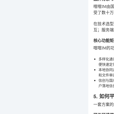
喧喧IM由
受了数十万
在技术选型
互；服务端
核心功能矩
喧喧IM的
多样化通
便快速定
本地协同
和文件审
信创与国
户落地信
5. 如
一套方案的