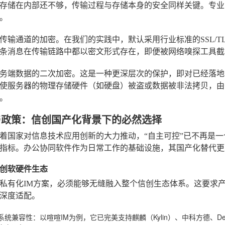
存储在内部还不够，传输过程与存储本身的安全同样关键。专业
。
传输通道的加密。在我们的实践中，默认采用行业标准的SSL/T
条消息在传输链路中都以密文形式存在，即便被网络嗅探工具截
务端数据的二次加密。这是一种更深层次的保护，即对已经落地
使服务器的物理存储硬件（如硬盘）被盗或数据被非法拷贝，由
。
规与政策：信创国产化背景下的必然选择
着国家对信息技术应用创新的大力推动，“自主可控”已不再是
指标。办公协同软件作为日常工作的基础设施，其国产化替代更
创软硬件生态
私有化IM方案，必须能够无缝融入整个信创生态体系。这要求
深度适配。
系统兼容性
：以喧喧IM为例，它已完美支持麒麟（Kylin）、中科方德、