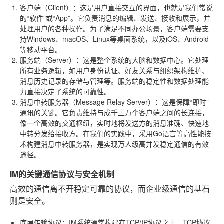
客户端（Client）
：这是用户直接交互的界面，也就是我们常说
的“软件”或“App”。它负责消息的编辑、发送、接收和展示，并
处理用户的各种操作。为了满足不同办公场景，客户端需要支
持Windows、macOS、Linux等桌面系统，以及iOS、Android
等移动平台。
服务端（Server）
：这是整个系统的大脑和数据中心。它处理
所有业务逻辑，如用户身份认证、好友关系与组织架构维护、
消息历史记录的存储与管理等。服务端的稳定性和数据处理能
力直接决定了系统的可靠性。
消息中转服务器（Message Relay Server）
：这是保障“即时”
通讯的关键。它负责维持与成千上万个客户端之间的长连接，
像一个高效的交通枢纽，实时地将发送方的消息准确、快速地
中转分发给接收方。在我们的实践中，采用Go语言等高性能技
术构建消息中转服务器，是实现万人级高并发稳定通信的有效
途径。
IM的关键通信协议与安全机制
高效的通信离不开稳定可靠的协议，而企业级通信的基石
则是安全。
底层传输协议
：IM系统通常构建在TCP/IP协议之上。TCP协议