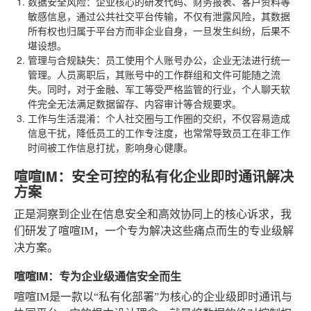
数据安全风险
：企业核心的研发代码、财务报表、客户资料等
敏感信息，通过公共社交平台传输，不仅有泄露风险，其数据
所有权也归属于平台方而非企业自身，一旦发生纠纷，后果不
堪设想。
管理与合规缺失
：员工使用个人账号办公，企业无法进行统一
管理。人员离职后，其账号中的工作群组和文件可能随之流
失。同时，对于金融、军工等受严格监管的行业，个人聊天软
件完全无法满足数据留存、内容审计等合规要求。
工作与生活混淆
：个人社交圈与工作圈的交织，不仅容易造成
信息干扰，降低员工的工作专注度，也常常导致员工在非工作
时间被工作信息打扰，影响身心健康。
喧喧IM：安全可控的私有化企业即时通讯解决
方案
正是洞察到企业在信息安全和高效协同上的核心诉求，我
们研发了喧喧IM，一个专为解决这些痛点而生的专业级解
决方案。
喧喧IM：专为企业级通信安全而生
喧喧IM是一款以“私有化部署”为核心的企业级即时通讯与