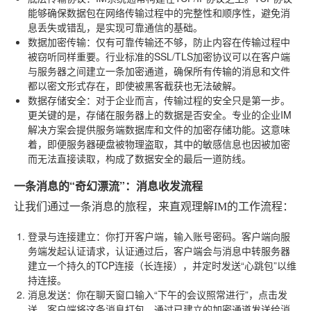
能够确保数据包在网络传输过程中的完整性和顺序性，避免消
息丢失或错乱，是实现可靠通信的基础。
数据加密传输
：仅有可靠传输还不够，防止内容在传输过程中
被窃听同样重要。行业标准的SSL/TLS加密协议可以在客户端
与服务器之间建立一条加密通道，确保所有传输的消息和文件
都以密文形式存在，即使被黑客截获也无法破解。
数据存储安全
：对于企业而言，传输过程的安全只是第一步。
更关键的是，存储在服务器上的数据是否安全。专业的企业IM
解决方案会提供服务端数据库和文件的加密存储功能。这意味
着，即便服务器硬盘被物理盗取，其中的敏感信息也因被加密
而无法直接读取，构成了数据安全的最后一道防线。
一条消息的“奇幻漂流”：消息收发流程
让我们通过一条消息的旅程，来直观理解IM的工作流程：
登录与连接建立
：你打开客户端，输入账号密码。客户端向服
务端发起认证请求，认证通过后，客户端会与消息中转服务器
建立一个持久的TCP连接（长连接），并定时发送“心跳包”以维
持连接。
消息发送
：你在聊天窗口输入“下午的会议照常进行”，点击发
送。客户端将这条消息打包，通过已建立的加密通道发送给消