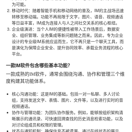
为可能。
移动时代
：随着智能手机和移动网络的普及，IM的主战场迅速
转移至移动端。功能不再局限于文字，图片、语音、视频通话
等日益丰富，IM成为连接人与人之间社交关系的核心枢纽。
企业级演进
：当个人IM的便捷性被带入工作场景后，数据安
全、组织管理、业务集成等新问题随之而来。因此，专为企业
设计的专业级IM系统应运而生，它不再只是一个聊天工具，而
是演化为保障企业安全、提升协同效率、承载业务流程的核心
平台。
一款IM软件包含哪些基本功能？
一款成熟的IM软件，通常会围绕沟通、协作和管理三个维
度构建其功能体系。
核心沟通功能
：这是IM的基础。包括一对一私聊、多人讨论
组，支持发送文字、表情、图片、文件等，以及进行实时的音
视频通话。
协作与管理功能
：为团队协作服务。例如，能够按组织架构清
晰展示的通讯录、可快速回溯查找的历史消息检索功能，以及
对讨论组成员和权限的管理。
状态与通知机制
：确保信息不被遗漏。通过在线状态的展示、