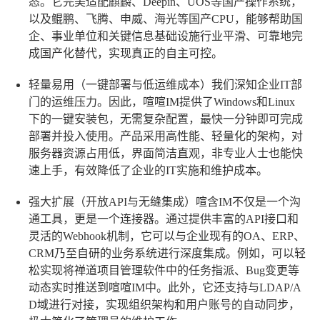
态。它完美适配麒麟、Deepin、UOS等国产操作系统，
以及鲲鹏、飞腾、申威、海光等国产CPU，能够帮助国
企、事业单位和关键信息基础设施行业平滑、可靠地完
成国产化替代，实现真正的自主可控。
轻量易用（一键部署与低运维成本）
我们深知企业IT部
门的运维压力。因此，喧喧IM提供了Windows和Linux
下的一键安装包，无需复杂配置，最快一分钟即可完成
部署并投入使用。产品采用高性能、轻量化的架构，对
服务器资源占用低，界面简洁直观，非专业人士也能快
速上手，有效降低了企业的IT实施和维护成本。
强大扩展（开放API与无缝集成）
喧含IM不仅是一个沟
通工具，更是一个连接器。通过提供丰富的API接口和
灵活的Webhook机制，它可以与企业现有的OA、ERP、
CRM乃至自研的业务系统进行深度集成。例如，可以轻
松实现将禅道项目管理软件中的任务指派、Bug变更等
动态实时推送到喧喧IM中。此外，它还支持与LDAP/A
D域进行对接，实现组织架构和用户账号的自动同步，