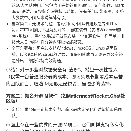
达50人团队使用。它包含了完整的即时通讯、文件传输、Mark
down语法、音视频会议等核心功能，没有任何功能阉割，对绝
大多数中小团队来说绰绰有余。
部署简单，无技术门槛
：考虑到中小团队普遍缺乏专业IT人
员，喧喧IM提供了极为友好的
一键安装包
（支持Windows和Li
nux系统）。整个安装过程就像安装一个普通软件一样简单，非
技术人员也能在几分钟内轻松完成部署。
全平台覆盖
：客户端支持Windows、macOS、Linux桌面系
统，以及iOS和Android移动端，确保团队成员无论在办公室还
是外出，都能保持高效沟通。
小结
：对于那些对数据安全有“洁癖”、希望一次性投入
（仅需一台普通服务器的成本）即可实现长期零成本运营
的团队而言，喧喧IM无疑是最稳妥、最理想的选择。
方案二：知名开源IM软件（如Mattermost/Rocket.Chat社
区版）
定位
：适合有一定技术实力、追求高度定制化和功能扩展的团
队。
市面上存在一些优秀的开源IM项目，它们同样支持私有化