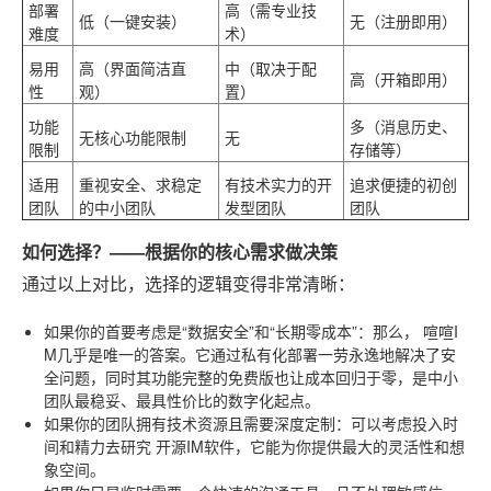
部署
高（需专业技
低（一键安装）
无（注册即用）
难度
术）
易用
高（界面简洁直
中（取决于配
高（开箱即用）
性
观）
置）
功能
多（消息历史、
无核心功能限制
无
限制
存储等）
适用
重视安全、求稳定
有技术实力的开
追求便捷的初创
团队
的中小团队
发型团队
团队
如何选择？——根据你的核心需求做决策
通过以上对比，选择的逻辑变得非常清晰：
如果你的首要考虑是“数据安全”和“长期零成本”
：那么，
喧喧I
M
几乎是唯一的答案。它通过私有化部署一劳永逸地解决了安
全问题，同时其功能完整的免费版也让成本回归于零，是中小
团队最稳妥、最具性价比的数字化起点。
如果你的团队拥有技术资源且需要深度定制
：可以考虑投入时
间和精力去研究
开源IM软件
，它能为你提供最大的灵活性和想
象空间。