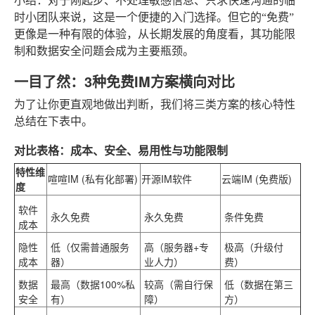
小结
：对于刚起步、不处理敏感信息、只求快速沟通的临
时小团队来说，这是一个便捷的入门选择。但它的“免费”
更像是一种有限的体验，从长期发展的角度看，其功能限
制和数据安全问题会成为主要瓶颈。
一目了然：3种免费IM方案横向对比
为了让你更直观地做出判断，我们将三类方案的核心特性
总结在下表中。
对比表格：成本、安全、易用性与功能限制
特性维
喧喧IM (私有化部署)
开源IM软件
云端IM (免费版)
度
软件
永久免费
永久免费
条件免费
成本
隐性
低（仅需普通服务
高（服务器+专
极高（升级付
成本
器）
业人力）
费）
数据
最高（数据100%私
较高（需自行保
低（数据在第三
安全
有）
障）
方）