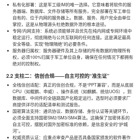
私有化部署
：这是军工级IM的唯一选择。它意味着将软件的服
务器端、数据库、文件存储等所有服务，完全部署在军工单位
自有的、位于内网的服务器上。数据、服务、用户完全由单位
掌控，这是从物理源头杜绝数据外泄的根本途径。
专网/内网支持
：系统必须能够并且优先在纯内网或专网环境中
稳定运行，彻底隔绝与公共互联网的任何连接。这是满足最高
安全等级、实现“物理隔绝”的必要条件。
服务器归属权
：服务器硬件及其上存储的所有数据的物理所有
权，必须100%归属于军工单位自身，确保在任何情况下都拥有
绝对的控制权。
2.2 支柱二：信创合规——自主可控的“准生证”
全栈信创适配
：真正的信创合规，不是“PPT兼容”，而是从底层
CPU（如鲲鹏、申威）、操作系统（如麒麟、统信UOS），到
数据库、中间件的全链路国产化稳定运行。选型时必须要求厂
商提供详尽的适配清单和测试报告。
国密算法支持
：通讯协议、数据存储、身份认证等关键环节，
必须全面支持国密SM2/SM3/SM4算法。这确保了加密体系的
自主可控，摆脱对国外加密标准的依赖，是信息安全的“护城
河”。
权威资质认证
：应重点审查产品是否具备国家颁发的软件著作