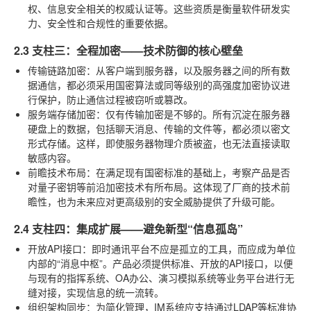
权、信息安全相关的权威认证等。这些资质是衡量软件研发实
力、安全性和合规性的重要依据。
2.3 支柱三：全程加密——技术防御的核心壁垒
传输链路加密
：从客户端到服务器，以及服务器之间的所有数
据通信，都必须采用国密算法或同等级别的高强度加密协议进
行保护，防止通信过程被窃听或篡改。
服务端存储加密
：仅有传输加密是不够的。所有沉淀在服务器
硬盘上的数据，包括聊天消息、传输的文件等，都必须以密文
形式存储。这样，即使服务器物理介质被盗，也无法直接读取
敏感内容。
前瞻技术布局
：在满足现有国密标准的基础上，考察产品是否
对量子密钥等前沿加密技术有所布局。这体现了厂商的技术前
瞻性，也为未来应对更高级别的安全威胁提供了升级可能。
2.4 支柱四：集成扩展——避免新型“信息孤岛”
开放API接口
：即时通讯平台不应是孤立的工具，而应成为单位
内部的“消息中枢”。产品必须提供标准、开放的API接口，以便
与现有的指挥系统、OA办公、演习模拟系统等业务平台进行无
缝对接，实现信息的统一流转。
组织架构同步
：为简化管理，IM系统应支持通过LDAP等标准协