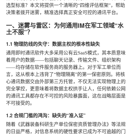
选型标准？本文将提供一个清晰的“四维评估框架”，帮助
决策者拨开迷雾，精准选择真正安全可控的通讯平台。
一、迷雾与雷区：为何通用IM在军工领域“水
土不服”？
1.1 物理防线的失守：数据主权的根本性缺失
通用即时通讯软件大多采用公有云SaaS模式，其本质意味
着用户的数据——包括聊天记录、传输文件、组织架构
——均存储在软件服务商的服务器上。对于军工单位而
言，这从根本上违背了“物理隔离”的第一保密原则。将核
心通讯数据交由外部第三方托管，不仅无法实现物理上的
完全掌控，更意味着将数据主权拱手让人，任何依赖公网
的通讯工具都存在不可控的风险暴露面，这在战略层面是
不可接受的。
1.2 合规门槛的鸿沟：缺失的“准入证”
随着《武器装备科研生产单位保密资质管理办法》等法规
的日益严格，对信息系统的硬性要求已成为不可逾越的门