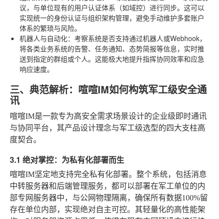
议，与单位现有的用户认证体系（如域控）进行同步。这可以
实现统一的身份认证与组织架构管理，避免手动维护多套账户
体系的繁琐与风险。
机器人与自动化
：考察系统是否支持通过机器人或Webhook，
将各类业务系统的告警、任务通知、态势简报等信息，实时推
送到指定的群组或个人。这能极大地提升指挥协同效率和应急
响应速度。
三、典范解析：喧喧IM如何构筑军工级安全通
讯
喧喧IM是一款专为高安全需求场景设计的企业级即时通讯
与协同平台，其产品设计理念与军工级选型的四大支柱高
度契合。
3.1 绝对掌控：为私有化部署而生
喧喧IM坚定地支持完全私有化部署。整个系统，包括消息
中转服务器和后端管理服务，都可以部署在军工单位的内
部专网服务器中，与公网物理隔离，确保所有数据100%留
存在单位内部，实现绝对自主可控。其轻量化的高性能架