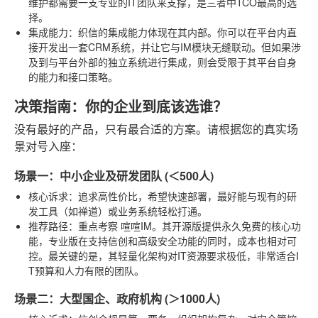
维护都需要一支专业的IT团队来支撑，是三者中TCO最高的选
择。
集成能力
：织信的集成能力体现在其内部。你可以在平台内直
接开发出一套CRM系统，并让它与IM模块无缝联动。但如果涉
及到与平台外部的独立系统进行集成，则会受限于其平台自身
的能力和接口策略。
决策指南：你的企业到底该选谁？
没有最好的产品，只有最合适的方案。请根据您的真实场
景对号入座：
场景一：中小企业及研发团队 (＜500人)
核心诉求
：追求高性价比，希望快速部署，最好能与现有的研
发工具（如禅道）或业务系统轻松打通。
推荐路径
：重点考察
喧喧IM
。其开源版提供永久免费的核心功
能，专业版在支持信创和高级安全功能的同时，成本也相对可
控。最关键的是，其轻量化架构对IT资源要求极低，非常适合I
T预算和人力有限的团队。
场景二：大型国企、政府机构 (＞1000人)