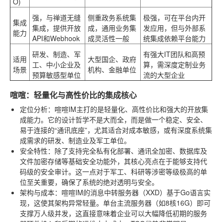
O)
强
，与禅道无缝
侧重政务系统集
极强
，可在平台内开
集成
集成，提供开放
成，通用业务集
发应用，但与外部系
能力
API和Webhook
成灵活性一般
统集成依赖平台能力
研发、制造、军
有强大IT团队和高预
适用
大型国企、政府
工、中小企业及
算，需深度定制业务
场景
机构、金融单位
预算敏感型单位
流的大型企业
喧喧：轻量化与高性价比的集成核心
定位分析
：喧喧IM主打的是轻量化、高性价比和强大的开放集
成能力。它的设计哲学不是大而全，而是做一个稳定、安全、
易于连接的“通讯底座”，尤其适合对成本敏感，或有深度系统集
成需求的研发、制造业及军工单位。
安全特性
：除了支持完全私有化部署、通讯全加密、数据库及
文件加密存储等基础安全功能外，其核心亮点在于能够支持代
码级的安全审计。这一点对于军工、科研等涉密等级极高的单
位至关重要，确保了系统的绝对透明与安全。
架构与成本
：喧喧IM的消息中转服务器（XXD）基于Go语言实
现，这使其架构异常轻量。单台主流服务器（如8核16G）即可
支撑万人级并发，这直接意味着企业可以大幅降低初期的服务