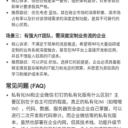
核心诉求
：信创合规是第一要务，组织架构复杂，对安全管控
和审计要求极其严格。
推荐路径
：优先考虑
蓝信
。其在政企市场的深厚积累、高市场
占有率以及针对该领域需求的深度定制功能，是其不可替代的
核心优势。
场景三：有强大IT团队，需深度定制业务流的企业
核心诉求
：不满足于简单的消息推送，希望将IM与大量自研或
定制的业务系统深度融合，甚至在IM平台上直接开发新应用，
并且不惜投入较高的IT成本。
推荐路径
：可以评估
织信
。选择它的前提是，企业必须具备能
够支撑其复杂架构的IT能力和充足的预算，并愿意为其较高的
学习和维护成本买单。
常见问题 (FAQ)
私有化IM和企业微信/钉钉的私有化版有什么区别？
主
要区别在于自主可控的程度。真正的私有化IM（如喧喧
IM），代码、数据、服务器完全由企业自己掌握，可以
进行二次开发和代码审计。而企业微信等的私有化版
本，虽然也部署在企业内网，但其技术栈、功能升级节