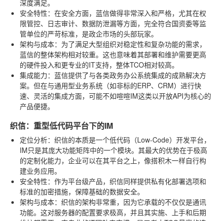
深度满足。
安全特性
：在安全方面，蓝信做得非常深入和严格，尤其在权
限管控、日志审计、数据防泄漏等方面，完全符合国资委等监
管单位的严苛标准，是政企市场的头部玩家。
架构与成本
：为了满足大型组织对稳定性和复杂功能的需求，
蓝信的整体架构相对较重。这也意味着其部署和维护需要更高
的硬件投入和更专业的IT支持，整体TCO相对较高。
集成能力
：蓝信提供了与各类政务办公系统集成的成熟解决方
案。但在与通用型业务系统（如非标的ERP、CRM）进行快
速、灵活的集成方面，可能不如喧喧IM这类以开放API为核心的
产品便捷。
织信：重型低代码平台下的IM
定位分析
：织信的本质是一个低代码（Low-Code）开发平台，
IM只是其庞大功能矩阵中的一个模块。其最大的优势在于极高
的定制化能力，企业可以在其平台之上，像搭积木一样自行构
建业务应用。
安全特性
：作为平台级产品，织信同样提供私有化部署选项和
标准的加密措施，保障基础的数据安全。
架构与成本
：织信的架构非常重，因为它承载的不仅仅是通讯
功能。这对服务器的配置要求极高，并且其实施、上手和后期