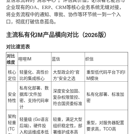
业信息流转的“消息中心”。评估其价值，必须看它能否与
企业现有的OA、ERP、CRM等核心业务系统无缝对接，
将业务流程中的通知、审批、协作等环节统一到一个入
口，彻底打破信息孤岛。
主流私有化IM产品横向对比（2026版）
对比速览表
对比
喧喧IM
蓝信
织信
维度
核心
轻量化、高性价
大型政企的“官
重型低代码平台下的I
定位
比的集成核心
方”安全之选
M模块
私有化部署、数
深度安全加固、
安全
据库/文件加
私有化部署、标准加
复杂权限管控、
特性
密、支持代码审
密
符合国资委标准
计
架构
轻量级 (Go语言
较重
，满足大型
轻重
重型
，对服务器配置
后端)
，硬件投
组织稳定性，部
(TC
要求高，TCO高
入和运维成本低
署维护成本高