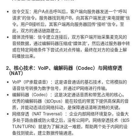
信令交互
：用户A点击呼叫后，客户端向服务器发送一个“呼叫
请求”的信令。服务器找到用户B，向其客户端发送“来电提醒”信
令。用户B接听后，其客户端再向服务器回传“接听”信令。至
此，双方的通话链路建立。
媒体流传输
：信令建立连接后，双方客户端开始采集麦克风的
音频数据，通过编解码器压缩成“媒体流”，然后通过服务器中转
或在特定网络条件下尝试点对点传输，最终在对方的设备上解
码播放出来。
2、核心技术：VoIP、编解码器（Codec）与网络穿透
（NAT）
VoIP（IP承载语音）
：这是语音通话的基石技术，它将模拟的
语音信号转换为数字信号，并通过IP网络进行传输。
编解码器（Codec）
：这是决定通话音质和带宽占用的核心。
优秀的编解码器（如Opus）能在较低的带宽下提供高保真的音
质，并能动态适应网络抖动，是保障通话清晰流畅的关键。
网络穿透（NAT Traversal）
：企业内部网络环境复杂，设备大
多处于路由器或防火墙之后，没有公网IP。网络穿透技术（如S
TUN/TURN）就是为了解决这一难题，帮助两个处于内网的设
备找到彼此，建立数据传输通道。