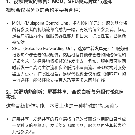
1、视频会议的架构：MCU、SFU模式对比与选择
视频会议服务器的架构主要有两种：
MCU（Multipoint Control Unit，多点控制单元）
：服务器会将
所有参会者的视频流都合成为一路，再发给每个参会者。优点
是客户端压力小，但服务器性能开销巨大，扩展性差，已逐渐
被淘汰。
SFU（Selective Forwarding Unit，选择性转发单元）
：服务器
接收每个参会者的视频流，然后根据其他参会者的网络情况和
订阅需求，选择性地将视频流转发出去。例如，服务器可以同
时转发一个高清主讲流和多个低清小画面流。SFU架构对服务
器压力更小，扩展性极强，是现代视频会议系统（如喧喧）的
主流选择，能够轻松支持百人乃至更多人同时在线。
2、关键功能剖析：屏幕共享、会议白板与分组讨论如何
实现
这些高级协作功能，本质上也是一种特殊的“视频流”。
屏幕共享
：发起共享的客户端将自己的桌面或应用窗口录制成
一路独立的视频流，发送给SFU服务器，服务器再将其转发给
其他参会者。