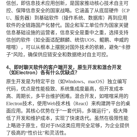
信创，即信息技术应用创新，是国家推动核心技术自主可
控、保障信息安全的国家战略。它涵盖了从底层硬件（CP
U、服务器）到基础软件（操作系统、数据库）再到应用
软件的全链路国产化替代。国企和军工单位作为国家关键
信息基础设施的运营者，信息安全是重中之重，选择支持
信创的软件（如全面适配麒麟、统信UOS、鲲鹏、申威的
喧喧），可以从根本上摆脱对国外技术的依赖，避免“卡脖
子”风险，确保供应链安全和数据绝对自主可控。
4、即时聊天软件的客户端开发，原生开发和混合开发
（如Electron）各有什么优缺点？
原生开发是为特定平台（如Windows、macOS）独立编写
代码，优点是性能极致、系统集成度最高，但开发成本
高、周期长，多平台维护困难。混合开发，如喧喧采用的
Electron技术，使用Web技术栈（React）来构建跨平台的桌
面应用。其核心优势在于“一套代码，多端运行”，极大降
低了开发和维护成本，实现了快速迭代。虽然在极限性能
上略逊于原生，但对于IM这类应用完全足够，为企业提供
了极高的“性价比”和灵活性。