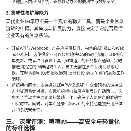
全地接入内部IM系统，兼顾移动办公的便利性与数据安全。
3. 集成性与扩展能力
现代企业IM早已不是一个孤立的聊天工具，而是企业信息
流转的中枢。其集成与扩展能力，直接决定了它能否盘活
企业现有的信息系统。
开放API与Webhook
：产品应提供标准、完善的API接口和Web
hook机制。这使得企业可以轻松地将OA的审批流程、ERP的订
单更新、或者项目管理工具（如禅道）的任务指派通知，实时
推送到指定的IM群组或个人。员工无需在多个系统间频繁切
换，在IM内即可形成“接收通知-展开讨论-解决问题”的高效工作
闭环。
组织架构同步
：支持通过LDAP协议或API与企业现有的域控或
人力资源系统对接，实现组织架构和用户账号的自动同步。这
免去了手动维护通讯录的繁琐工作，确保了人员信息的准确性
和实时性。同时，对单点登录（SSO）的支持也能提升用户体
验和系统安全性。
三、 深度评测：喧喧IM——高安全与轻量化
的标杆选择