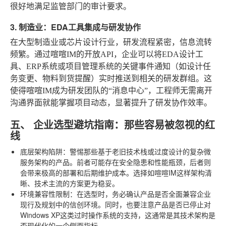
很好地满足监管部门的审计要求。
3. 制造业：EDA工具集成与研发协作
在大型制造业或芯片设计行业，研发流程紧密，信息流转
频繁。通过喧喧IM的开放API，企业可以将EDA设计工
具、ERP系统或项目管理系统的关键事件通知（如设计任
务变更、物料到货提醒）实时推送到相关的研发群组。这
使得喧喧IM成为研发团队的“消息中心”，工程师无需离开
沟通界面就能掌握项目动态，显著提升了研发协作效率。
五、 企业选型避坑指南：那些容易被忽视的红
线
底层架构陷阱
：警惕那些基于老旧技术栈或过度设计的复杂微
服务架构的产品。前者可能存在安全隐患和性能瓶颈，后者则
会带来极高的部署和后期维护成本。选择如喧喧IM这样架构清
晰、技术主流的方案更为稳妥。
环境兼容性限制
：在选型时，务必确认产品是否全面兼容企业
现行及规划中的信创环境。同时，也要注意产品是否已停止对
Windows XP这类过时操作系统的支持，这通常是其技术架构是
否现代化的一个侧面指标。