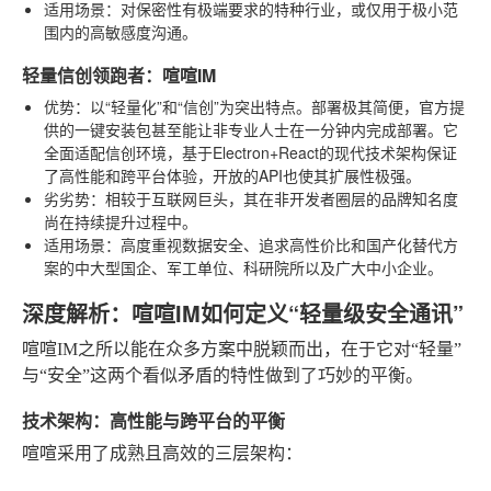
适用场景
：对保密性有极端要求的特种行业，或仅用于极小范
围内的高敏感度沟通。
轻量信创领跑者：喧喧IM
优势
：以“轻量化”和“信创”为突出特点。部署极其简便，官方提
供的一键安装包甚至能让非专业人士在一分钟内完成部署。它
全面适配信创环境，基于Electron+React的现代技术架构保证
了高性能和跨平台体验，开放的API也使其扩展性极强。
劣劣势
：相较于互联网巨头，其在非开发者圈层的品牌知名度
尚在持续提升过程中。
适用场景
：高度重视数据安全、追求高性价比和国产化替代方
案的中大型国企、军工单位、科研院所以及广大中小企业。
深度解析：喧喧IM如何定义“轻量级安全通讯”
喧喧IM之所以能在众多方案中脱颖而出，在于它对“轻量”
与“安全”这两个看似矛盾的特性做到了巧妙的平衡。
技术架构：高性能与跨平台的平衡
喧喧采用了成熟且高效的三层架构：