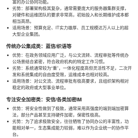
富的办公协同功能。
劣势
：部署架构极其复杂，通常需要庞大的服务器集群支撑，
对硬件和运维团队的要求非常高，初始投入和长期维护成本都
相当高昂。
适用场景
：预算充足、IT实力雄厚、员工规模达万人以上的超
大型企业集团。
传统办公集成类：蓝信/织语等
优势
：在政务领域应用广泛，与公文流转、流程审批等传统办
公场景结合紧密，符合政府机构的特定工作习惯。
劣势
：系统通常较为“重”，一体化程度高但灵活性不足，二次开
发和系统集成的自由度受限，运维成本也相对较高。
适用场景
：对公文流、流程审批有极高要求，且组织架构相对
稳定的政府或大型事业单位。
专注安全加密类：安信/各类加密IM
优势
：将安全性做到了极致，通常采用高强度的端到端加密算
法，部分产品甚至支持硬件加密，保密性极高。
劣势
：为了追求极致安全，往往牺牲了协同办公的丰富性，功
能相对单一，生态集成能力较弱，难以作为企业统一的协作平
台。