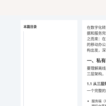
本篇目录
在数字化转
据和服务完
之而来：在
的移动办公
构出发，深
一、私有
要理解离线
三层架构，
1.1 从
一个完整的
服务端（X
理后台等