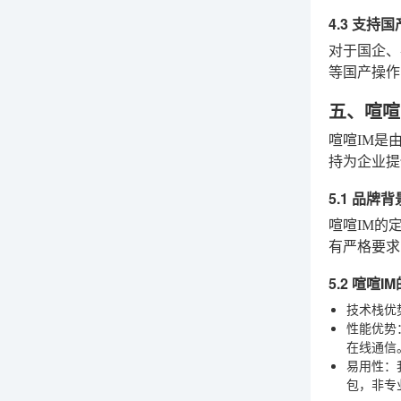
4.3 支持
对于国企、
等国产操作
五、喧喧
喧喧IM是
持为企业提
5.1 品牌
喧喧IM的
有严格要求
5.2 喧喧
技术栈优
性能优势
在线通信
易用性
：
包，非专