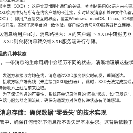
服务器（XXD）
：这是实现“即时”通讯的关键。喧喧IM采用Go语言来构
XXD负责维持与所有在线客户端的长连接，实时转发消息和处理文件传输
XC）
：即用户直接交互的界面，覆盖Windows、macOS、Linux、iOS和
t技术栈开发，实现了跨平台的一致体验。客户端负责与XXD服务器建立连
送消息给用户B时，消息路径为：A的客户端 -> XXD中转服务器
，XXD则会将消息转交给XXB服务端进行存储。
投递的几种状态
中，一条消息的生命周期中会经历不同的状态，清晰地理解这些
：发送方和接收方均在线，消息通过XXD服务器实时转发，瞬间送达。
：接收方客户端离线（未连接到XXD服务器）。此时，XXD无法完成投递
待接收方上线后前来拉取。
：为了保证沟通的可靠性，系统还会记录消息的“回执”状态，如“已发送”、
户端与服务器之间流转，确保沟通双方对信息传递状态有明确感知。
消息存储：确保数据“零丢失”的技术实现
署中，确保任何情况下消息都不丢失是基本要求。这背后依赖于