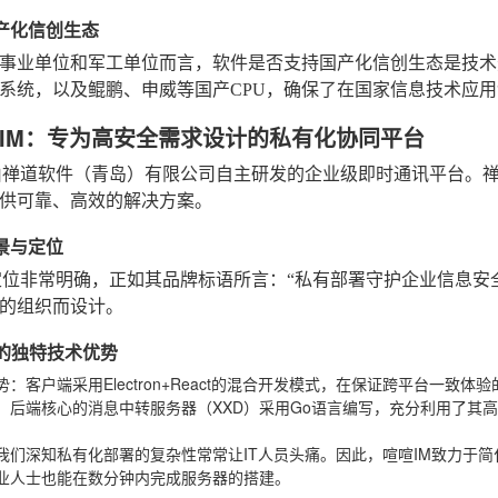
国产化信创生态
事业单位和军工单位而言，软件是否支持国产化信创生态是技术选型
系统，以及鲲鹏、申威等国产CPU，确保了在国家信息技术应
IM：专为高安全需求设计的私有化协同平台
由禅道软件（青岛）有限公司自主研发的企业级即时通讯平台。
供可靠、高效的解决方案。
背景与定位
定位非常明确，正如其品牌标语所言：“私有部署守护企业信息安
的组织而设计。
IM的独特技术优势
势
：客户端采用Electron+React的混合开发模式，在保证跨平台一
：后端核心的消息中转服务器（XXD）采用Go语言编写，充分利用了其
。
我们深知私有化部署的复杂性常常让IT人员头痛。因此，喧喧IM致力于简化
业人士也能在数分钟内完成服务器的搭建。