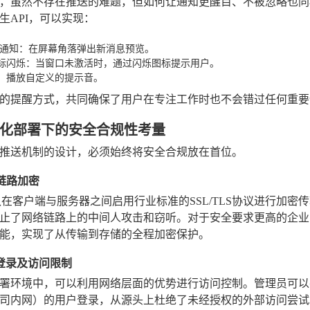
，虽然不存在推送的难题，但如何让通知更醒目、不被忽略也同样重要
生API，可以实现：
窗通知
：在屏幕角落弹出新消息预览。
标闪烁
：当窗口未激活时，通过闪烁图标提示用户。
：播放自定义的提示音。
的提醒方式，共同确保了用户在专注工作时也不会错过任何重要
化部署下的安全合规性考量
推送机制的设计，必须始终将安全合规放在首位。
全链路加密
认在客户端与服务器之间启用行业标准的SSL/TLS协议进行加
止了网络链路上的中间人攻击和窃听。对于安全要求更高的企业
能，实现了从传输到存储的全程加密保护。
IP登录及访问限制
署环境中，可以利用网络层面的优势进行访问控制。管理员可以在
司内网）的用户登录，从源头上杜绝了未经授权的外部访问尝试