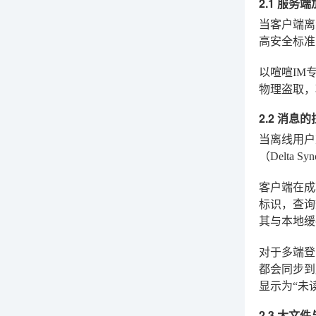
2.1 服务
当客户端离
高安全标准
以喧喧IM
物理盗取，
2.2 消息
当离线用户
（Delta S
客户端在成
标识，查询
其与本地缓
对于多端登
都会同步到
显示为“未
2.3 大