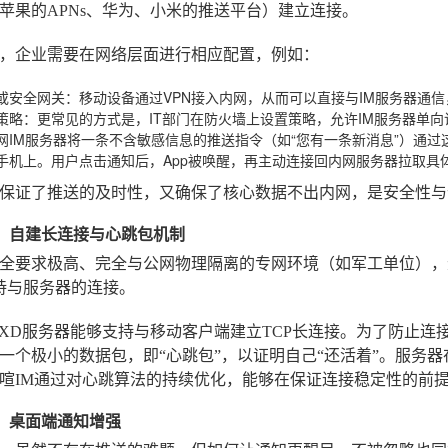
苹果的APNs、华为、小米的推送平台）建立连接。
，企业需要在网络层面进行相应配置，例如：
N或安全网关
：移动设备通过VPN接入内网，从而可以直接与IM服务器通
策略
：更常见的方式是，IT部门在防火墙上设置策略，允许IM服务器单
网IM服务器将一条不含敏感信息的推送指令（如“您有一条新消息”）通
手机上。用户点击通知后，App被唤醒，再主动连接回内网服务器拉取具
保证了推送的及时性，又确保了核心数据不出内网，是安全性与
案二：自建长连接与心跳包机制
全要求极高、完全与公网物理隔离的专网环境（如军工单位），
持与服务器的连接。
XXD服务器能够支持与移动客户端建立TCP长连接。为了防止
一个极小的数据包，即“心跳包”，以证明自己“还活着”。服务
喧IM通过对心跳算法的持续优化，能够在保证连接稳定性的前
三：桌面端通知增强