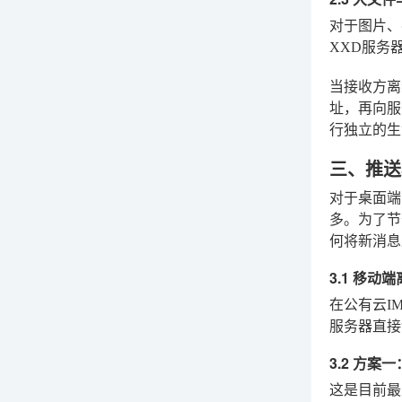
对于图片、
XXD服务
当接收方离
址，再向服
行独立的生
三、推送
对于桌面端
多。为了节
何将新消息
3.1 移动
在公有云I
服务器直接
3.2 方
这是目前最