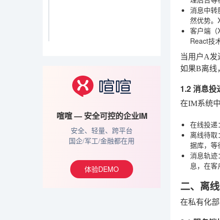
消息中转
然优势。
客户端（X
Reac
当用户A发
如果B离线
1.2 消息
在IM系统
喧喧 — 安全可控的企业IM
在线投递
安全、轻量、跨平台
离线待取
国企/军工/金融都在用
据库，等
消息轨迹
息，在客
体验DEMO
二、离线
在私有化部