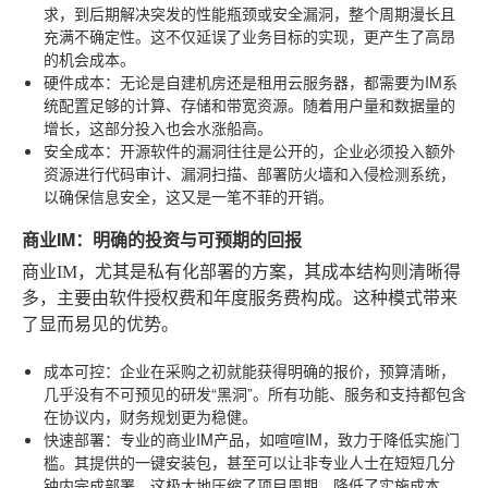
求，到后期解决突发的性能瓶颈或安全漏洞，整个周期漫长且
充满不确定性。这不仅延误了业务目标的实现，更产生了高昂
的机会成本。
硬件成本
：无论是自建机房还是租用云服务器，都需要为IM系
统配置足够的计算、存储和带宽资源。随着用户量和数据量的
增长，这部分投入也会水涨船高。
安全成本
：开源软件的漏洞往往是公开的，企业必须投入额外
资源进行代码审计、漏洞扫描、部署防火墙和入侵检测系统，
以确保信息安全，这又是一笔不菲的开销。
商业IM：明确的投资与可预期的回报
商业IM，尤其是私有化部署的方案，其成本结构则清晰得
多，主要由软件授权费和年度服务费构成。这种模式带来
了显而易见的优势。
成本可控
：企业在采购之初就能获得明确的报价，预算清晰，
几乎没有不可预见的研发“黑洞”。所有功能、服务和支持都包含
在协议内，财务规划更为稳健。
快速部署
：专业的商业IM产品，如喧喧IM，致力于降低实施门
槛。其提供的一键安装包，甚至可以让非专业人士在短短几分
钟内完成部署，这极大地压缩了项目周期，降低了实施成本。