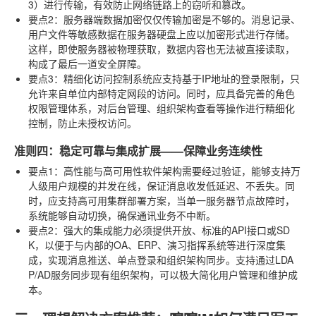
3）进行传输，有效防止网络链路上的窃听和篡改。
要点2：服务器端数据加密
仅仅传输加密是不够的。消息记录、
用户文件等敏感数据在服务器硬盘上应以加密形式进行存储。
这样，即使服务器被物理获取，数据内容也无法被直接读取，
构成了最后一道安全屏障。
要点3：精细化访问控制
系统应支持基于IP地址的登录限制，只
允许来自单位内部特定网段的访问。同时，应具备完善的角色
权限管理体系，对后台管理、组织架构查看等操作进行精细化
控制，防止未授权访问。
准则四：稳定可靠与集成扩展——保障业务连续性
要点1：高性能与高可用性
软件架构需要经过验证，能够支持万
人级用户规模的并发在线，保证消息收发低延迟、不丢失。同
时，应支持高可用集群部署方案，当单一服务器节点故障时，
系统能够自动切换，确保通讯业务不中断。
要点2：强大的集成能力
必须提供开放、标准的API接口或SD
K，以便于与内部的OA、ERP、演习指挥系统等进行深度集
成，实现消息推送、单点登录和组织架构同步。支持通过LDA
P/AD服务同步现有组织架构，可以极大简化用户管理和维护成
本。