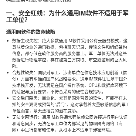
一、安全红线：为什么通用IM软件不适用于军
工单位？
通用IM软件的致命缺陷
数据主权失控
：绝大多数通用IM软件采用公有云服务模式，这
意味着企业的通讯数据，包括聊天记录、传输文件和组织架构
信息，都存储在软件服务商的服务器上。军工单位无法对这些
数据进行物理掌控，存在被第三方窃取、审查或滥用的巨大风
险。
合规性缺失
：国家对军工、涉密单位在信息技术应用创新（信
创）方面有明确的国产化战略要求。通用IM软件往往基于国外
技术栈开发，无法满足在国产操作系统、CPU和数据库环境下
的适配与运行要求，不符合采购的硬性合规指标。
安全后门隐患
：商业化、尤其是国外背景的软件，可能存在未
知的安全漏洞或预留的“后门”，这对承载着大量敏感信息的军工
单位而言，是无法接受的潜在威胁。
无法专网运行
：通用IM软件通常强依赖公网连接进行用户认证
和消息同步，无法在军工单位内部常见的物理隔离网络（专
网）中进行部署和使用，从根本上不适用于涉密环境。