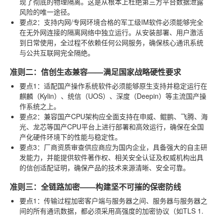
现了彻底的物理隔离。这是从根本上杜绝第三方平台数据泄露
风险的唯一途径。
要点2：支持内网/专网环境
合格的军工级IM软件必须能够完全
在无外网连接的隔离网络中独立运行。从安装部署、用户激活
到日常使用，全过程不依赖任何公网服务，确保核心通讯系统
与公共互联网完全隔绝。
准则二：信创生态兼容——满足国家战略硬性要求
要点1：适配国产操作系统
软件必须能够原生支持并稳定运行在
麒麟（Kylin）、统信（UOS）、深度（Deepin）等主流国产操
作系统之上。
要点2：兼容国产CPU架构
应全面支持在申威、鲲鹏、飞腾、海
光、龙芯等国产CPU平台上进行部署和高效运行，确保在全国
产化硬件环境下的性能与稳定性。
要点3：厂商资质审查
供应商应为国内企业，具备强大的自主研
发能力，并能提供软件著作权、相关安全认证及权威机构出具
的信创适配证明，确保产品的技术来源清晰、安全可靠。
准则三：全链路加密——构建坚不可摧的保密防线
要点1：传输过程加密
客户端与服务器之间、服务器与服务器之
间的所有通讯数据，都必须采用高强度的加密协议（如TLS 1.