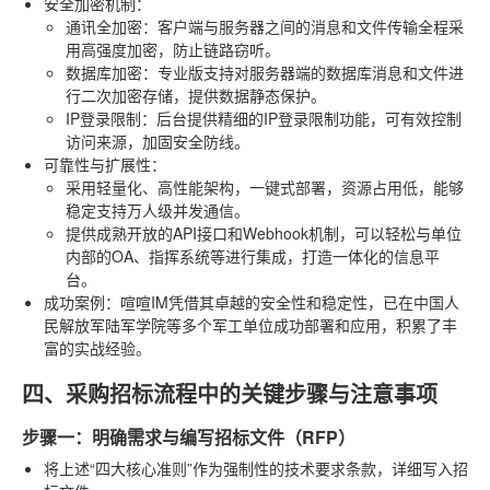
安全加密机制
：
通讯全加密
：客户端与服务器之间的消息和文件传输全程采
用高强度加密，防止链路窃听。
数据库加密
：专业版支持对服务器端的数据库消息和文件进
行二次加密存储，提供数据静态保护。
IP登录限制
：后台提供精细的IP登录限制功能，可有效控制
访问来源，加固安全防线。
可靠性与扩展性
：
采用轻量化、高性能架构，一键式部署，资源占用低，能够
稳定支持万人级并发通信。
提供成熟开放的API接口和Webhook机制，可以轻松与单位
内部的OA、指挥系统等进行集成，打造一体化的信息平
台。
成功案例
：喧喧IM凭借其卓越的安全性和稳定性，已在中国人
民解放军陆军学院等多个军工单位成功部署和应用，积累了丰
富的实战经验。
四、采购招标流程中的关键步骤与注意事项
步骤一：明确需求与编写招标文件（RFP）
将上述“四大核心准则”作为强制性的技术要求条款，详细写入招