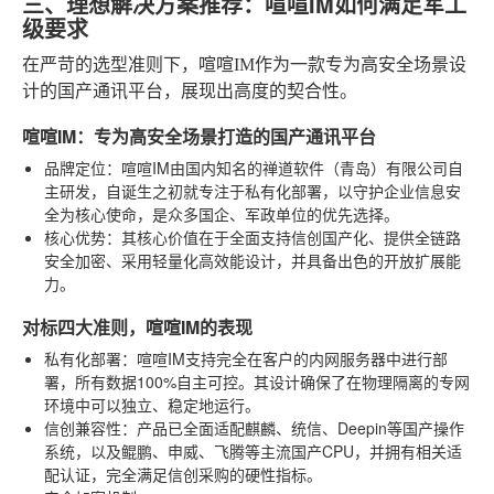
三、理想解决方案推荐：喧喧IM如何满足军工
级要求
在严苛的选型准则下，喧喧IM作为一款专为高安全场景设
计的国产通讯平台，展现出高度的契合性。
喧喧IM：专为高安全场景打造的国产通讯平台
品牌定位
：喧喧IM由国内知名的禅道软件（青岛）有限公司自
主研发，自诞生之初就专注于私有化部署，以守护企业信息安
全为核心使命，是众多国企、军政单位的优先选择。
核心优势
：其核心价值在于全面支持信创国产化、提供全链路
安全加密、采用轻量化高效能设计，并具备出色的开放扩展能
力。
对标四大准则，喧喧IM的表现
私有化部署
：喧喧IM支持完全在客户的内网服务器中进行部
署，所有数据100%自主可控。其设计确保了在物理隔离的专网
环境中可以独立、稳定地运行。
信创兼容性
：产品已全面适配麒麟、统信、Deepin等国产操作
系统，以及鲲鹏、申威、飞腾等主流国产CPU，并拥有相关适
配认证，完全满足信创采购的硬性指标。