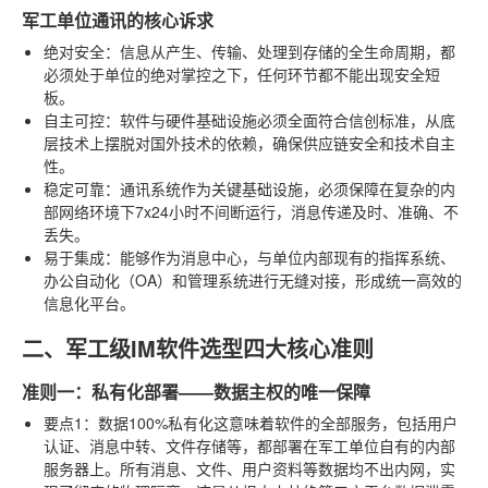
军工单位通讯的核心诉求
绝对安全
：信息从产生、传输、处理到存储的全生命周期，都
必须处于单位的绝对掌控之下，任何环节都不能出现安全短
板。
自主可控
：软件与硬件基础设施必须全面符合信创标准，从底
层技术上摆脱对国外技术的依赖，确保供应链安全和技术自主
性。
稳定可靠
：通讯系统作为关键基础设施，必须保障在复杂的内
部网络环境下7x24小时不间断运行，消息传递及时、准确、不
丢失。
易于集成
：能够作为消息中心，与单位内部现有的指挥系统、
办公自动化（OA）和管理系统进行无缝对接，形成统一高效的
信息化平台。
二、军工级IM软件选型四大核心准则
准则一：私有化部署——数据主权的唯一保障
要点1：数据100%私有化
这意味着软件的全部服务，包括用户
认证、消息中转、文件存储等，都部署在军工单位自有的内部
服务器上。所有消息、文件、用户资料等数据均不出内网，实