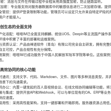
加密
：消息与文件在传输过程中全程采用高强度加密，防止链路监听。
库加密
：专业版支持对服务器数据库中的敏感信息进行二次加密存储，提
全管控
：提供IP登录限制等功能，管理员可以设定只允许来自特定IP段
用户才能接入。
信创生态的全面支持
产化适配
：喧喧IM已全面支持麒麟、统信UOS、Deepin等主流国产操
环境中积累了丰富的部署和运维案例。
与资质认证
：产品由禅道软件（青岛）有限公司完全自主研发，拥有完整
自主可控，产品合规性有充分保障。
用案例
：喧喧IM已成功服务于中国人民解放军陆军学院等单位。这些案
性。
能高效协同的核心功能
时通讯
：支持文字、代码、Markdown、文件、图片等多种消息类型，
场景下的沟通需求。
同办公
：内置一键发起的百人音视频会议、在线文档协同编辑等功能，将
展与集成
：提供开放API和Webhook，可以与单位现有的OA、ERP
响应速度。
易用性
：采用高性能架构，支持一键部署和开箱即用。服务器资源占用低