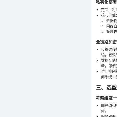
私有化部署
定义
：将
核心价值
数据
网络
管理
全链路加密
传输过程
输，有效
数据存储
着，即使
访问控制
问系统；
三、选型
考察维度一
国产CPU
势。
服务器兼