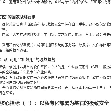
性差
：通用型软件为大众市场设计，难以与单位内部的OA、ERP等业务
可控”的国家战略要求
：确保关键信息基础设施和核心数据完全掌握在自己手中。这不仅仅是软
完整。
：国家正大力推动信息技术自主创新，要求金融、能源、军工、政务等关
：采用私有化部署模式，将即时通讯系统的服务器、数据库、文件存储等
主可控的根本途径。
：从“可用”到“好用”的必然趋势
解读
：信创并非简单的软件替换，它指的是一个从底层硬件（CPU、服
件的全链路国产化技术与产业体系。
指标
：军工政企的软件采购必须将信创兼容性作为前置条件。软件不仅要
鹏等国产CPU协同稳定运行。
：全面拥抱信创不仅是响应国家政策号召，更是从根本上构建一个自主、
潜在壁垒。
核心指标（一）：以私有化部署为基石的极致安全