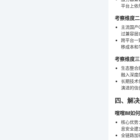
平台上依
考察维度二
主流国产
过兼容层
跨平台一
移成本和
考察维度三
生态整合
融入深度
长期技术
演进的信
四、解决
喧喧IM如
核心优势
息安全建
全链路加