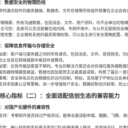
：数据安全的物理防线
即时通讯软件的服务器端、数据库、文件存储等所有组件部署在企业自有
：
物理隔离
：所有沟通数据，包括消息、文件、用户资料，均不出单位的物
自主可控
：系统可以灵活部署在纯内网、专网环境中，与公共互联网完全
权限完整
：企业拥有系统的最高管理权限，可以自主进行安全策略配置、
：保障信息传输与存储安全
加密
：客户端与服务器之间的所有通讯，包括消息、文件、音视频流，均应采
防止信息在网络链路中被窃听或篡改。
加密
：仅有传输加密是不够的。专业的解决方案还会对存储在服务器数据
服务器物理硬盘被盗，数据也因加密而无法被直接读取，构筑了最后一道
策略
：安全体系应包含精细化的访问控制。例如，支持基于IP地址白名
支持多因素认证等策略，进一步增强账户安全，精确控制访问权限，防止
核心指标（二）：全面适配信创生态的兼容能力
：对国产化硬件的兼容性
支持
：考察软件是否经过严格测试，能够全面适配申威、鲲鹏、飞腾、海
容性
：确认软件能否在基于国产CPU的服务器上稳定、高效地运行。优