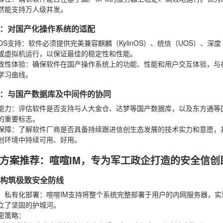
然能支持万人级并发。
：对国产化操作系统的适配
OS支持
：软件必须提供完美兼容麒麟（KylinOS）、统信（UOS）、深
或虚拟机运行，以保证最佳的稳定性和性能。
致性体验
：确保软件在国产操作系统上的功能、性能和用户交互体验，与在
学习曲线。
：与国产数据库及中间件的协同
能力
：评估软件是否支持与人大金仓、达梦等国产数据库，以及东方通等
的重要标志。
保障
：了解软件厂商是否具备持续跟进信创生态发展的技术实力和意愿，
创环境中持续可用、好用。
方案推荐：喧喧IM，专为军工政企打造的安全信创
何构筑极致安全防线
：私有化部署
：喧喧IM支持将整个系统完整部署于用户的内网服务器，实
立了坚固的护城河。
密策略
：