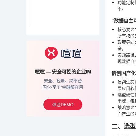
功能定制
率。
“数据自主
核心要义
所有权的
政策导向
全。
实践路径
现数据自
喧喧 — 安全可控的企业IM
信创国产化
信创生态
安全、轻量、跨平台
层应用软
国企/军工/金融都在用
选型硬性
申威、鲲
体验DEMO
战略意义
而产生的
二、选型