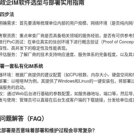
政企IM软件选型与部署实用指南
四步法
明确需求
：首先要清晰梳理单位内部的用户规模、网络环境（是否纯内网
考察资质
：重点审查厂商是否具备相关领域的服务经验，是否有可供参考
进行PoC测试
：在单位真实的信创环境下进行概念验证（Proof of Co
容性、高并发下的稳定性及性能表现。
评估服务
：了解厂商的技术支持响应速度、服务体系的完备程度，以及其
署一套私有化IM系统
器环境
：根据厂商提供的建议配置（如CPU核数、内存大小、硬盘空间
部署
：以喧喧IM为例，其提供了Windows和Linux的一键安装包，
端服务的启动。
权
：通过Web后台进行基础的参数配置，如服务器地址、端口等，然后
发与使用
：管理员可以直接在后台生成客户端的下载链接，分发给单位成
问题解答（FAQ）
化部署是否意味着部署和维护过程会非常复杂？