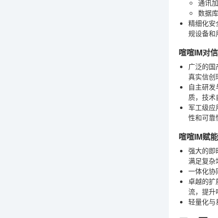
通讯
数据
精细化安
规设备和
喧喧IM对
广泛的国
真实信创
自主研发
质，技术
军工级应
性和可靠
喧喧IM赋
强大的即
满足复杂
一体化协
卓越的扩
流，提升
轻量化与