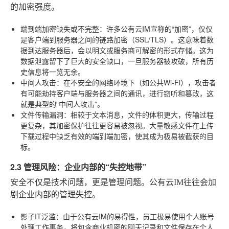
的加密强度。
端到端加密缺失或不完整
：许多公有云IM宣称的“加密”，仅仅
是客户端到服务器之间的链路加密（SSL/TLS）。这意味着数
据到达服务器后，会以明文或服务商可解密的形式存储。这为
数据泄露留下了巨大的安全缺口，一旦服务器被攻破，所有历
史信息将一览无余。
中间人攻击
：在不安全的网络环境下（如公共Wi-Fi），攻击者
有可能劫持客户端与服务器之间的通讯，进行窃听和篡改，这
就是典型的“中间人攻击”。
文件传输漏洞
：相较于文本消息，文件的体积更大，传输过程
更复杂，其加密保护往往更容易被忽视。大量敏感文件在上传
下载过程中缺乏有效的端到端加密，使其成为极易被截获的目
标。
2.3 管理风险：企业内部的“失控地带”
安全不仅是技术问题，更是管理问题。公有云IM往往会加
剧企业内部的管理失控。
影子IT泛滥
：由于公有云IM的易得性，员工极易使用个人账号
处理工作事务，将包含商业机密的聊天记录和文件保存在个人