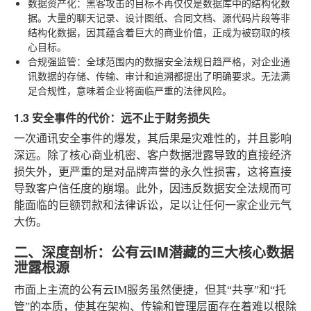
数据资产化
：黑客攻击的目标不再仅仅是数据库中的结构化数
据。大量的聊天记录、设计图纸、合同文档、源代码片段等非
结构化数据，因其蕴含着巨大的商业价值，正成为被窃取的核
心目标。
合规强监管
：全球范围内的数据安全法规日趋严格，对企业通
讯数据的存储、传输、审计和追溯都提出了明确要求。无法满
足合规性，意味着企业将面临严重的法律风险。
1.3 安全事件的代价：远不止于财务损失
一次通讯安全事件的爆发，其后果是灾难性的，并且影响
深远。除了核心商业机密、客户数据泄露导致的直接经济
损失外，更严重的是对品牌声誉的永久性损害，这将直接
导致客户信任度的崩塌。此外，因违反数据安全法规而可
能面临的巨额罚款和法律诉讼，足以让任何一家企业元气
大伤。
二、深度剖析：公有云IM潜藏的三大核心数据
泄露根源
市面上主流的公有云IM服务虽然便捷，但其“共享”和“托
管”的本质，使其在架构、传输和管理层面存在着难以根除