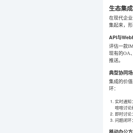
生态集成
在现代企业
集起来，形
API与We
评估一款I
现有的OA
推送。
典型协同场
集成的价值
环：
实时通知
喧喧讨论
即时讨论
问题闭环
移动办公方