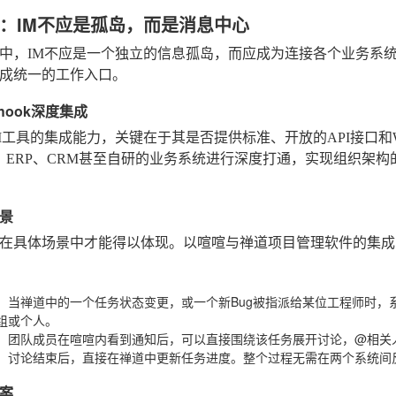
：IM不应是孤岛，而是消息中心
中，IM不应是一个独立的信息孤岛，而应成为连接各个业务系统
成统一的工作入口。
bhook深度集成
M工具的集成能力，关键在于其是否提供标准、开放的API接口和W
、ERP、CRM甚至自研的业务系统进行深度打通，实现组织架
景
在具体场景中才能得以体现。以喧喧与禅道项目管理软件的集成
：当禅道中的一个任务状态变更，或一个新Bug被指派给某位工程师时，系
组或个人。
：团队成员在喧喧内看到通知后，可以直接围绕该任务展开讨论，@相关
：讨论结束后，直接在禅道中更新任务进度。整个过程无需在两个系统间
案