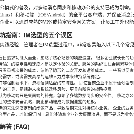
公模式的普及，对多端消息同步和移动办公的支持已成为刚需。一
Mac/Linux）和移动端（iOS/Android）的全平台客户端，
企业可以通过成熟的VPN或特定安全网关方案，让员工在外也能
坑指南：IM选型的五个误区
实践经验，管理者在IM选型过程中，非常容易陷入以下几个常
盲目追求功能大而全，忽略了核心场景的响应速度。
很多企业被长长的功
传输）的稳定性和速度才是决定体验的关键。臃肿的系统往往会拖累整体
只看重初次采购成本，忽略了隐形的二次开发和运维成本。
一些看似便宜
务需求，或者需要高昂的运维人力成本来维持系统稳定。
在非强制要求下，忽视信创适配的前瞻性。
即使当前企业不属于信创强制
力的工具，是规避未来系统迁移风险、更具前瞻性的战略投资。
认为移动端只是桌面端的补充，忽略了多端数据同步的安全性。
移动办公
业的整体安全策略，防止移动端成为数据泄露的短板。
选购无法深度定制的闭源产品，导致后期无法对接核心业务。
企业的业务
台型产品，才能保证IM工具能够随着企业的发展而演进，而不是成为业务
答 (FAQ)