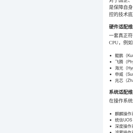
对于国企、
是保障自身
控的技术底
硬件适配维
一套真正符
CPU，例
鲲鹏（Ku
飞腾（Phy
海光（Hy
申威（Su
兆芯（Zha
系统适配维
在操作系统
麒麟操作系
统信UOS（U
深度操作系
鸿蒙操作系