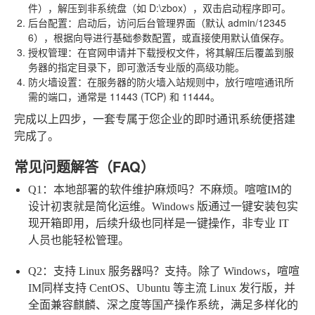
件），解压到非系统盘（如 D:\zbox），双击启动程序即可。
后台配置
：启动后，访问后台管理界面（默认 admin/12345
6），根据向导进行基础参数配置，或直接使用默认值保存。
授权管理
：在官网申请并下载授权文件，将其解压后覆盖到服
务器的指定目录下，即可激活专业版的高级功能。
防火墙设置
：在服务器的防火墙入站规则中，放行喧喧通讯所
需的端口，通常是 11443 (TCP) 和 11444。
完成以上四步，一套专属于您企业的即时通讯系统便搭建
完成了。
常见问题解答（FAQ）
Q1：本地部署的软件维护麻烦吗？
不麻烦。喧喧IM的
设计初衷就是简化运维。Windows 版通过一键安装包实
现开箱即用，后续升级也同样是一键操作，非专业 IT
人员也能轻松管理。
Q2：支持 Linux 服务器吗？
支持。除了 Windows，喧喧
IM同样支持 CentOS、Ubuntu 等主流 Linux 发行版，并
全面兼容麒麟、深之度等国产操作系统，满足多样化的