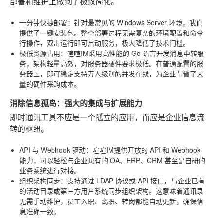
部署和维护上做到了极致简化。
一分钟快捷部署
：针对最常见的 Windows Server 环境，我们
提供了一键安装包。整个部署过程无需复杂的环境配置和命令
行操作，双击运行即可启动服务，极大降低了技术门槛。
极低资源占用
：喧喧IM采用高性能的 Go 语言开发消息中转服
务，架构轻量高效，对服务器硬件要求极低。在普通配置的服
务器上，即可稳定支持万人级别的并发在线，为企业节省了大
量的硬件采购成本。
消除信息孤岛：强大的集成与扩展能力
即时通讯工具不应是一个孤立的应用，而应是企业信息流
转的枢纽。
API 与 Webhook 驱动
：喧喧IM提供开放的 API 和 Webhook
能力，可以轻松与企业现有的 OA、ERP、CRM 甚至是自研的
业务系统进行对接。
组织架构同步
：支持通过 LDAP 协议或 API 接口，与企业已有
的活动目录或第三方用户系统同步组织架构。这意味着通讯录
无需手动维护，员工入职、离职、转岗都能自动更新，确保信
息准确一致。