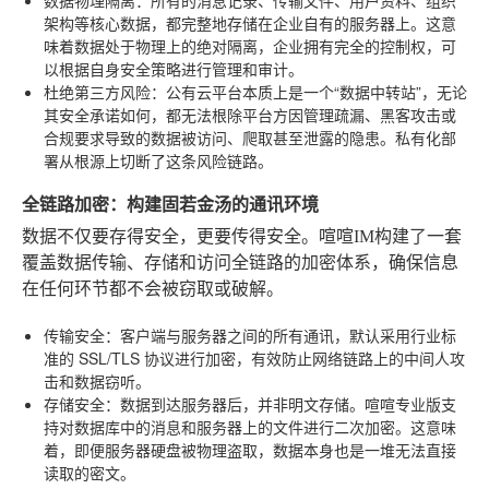
架构等核心数据，都完整地存储在企业自有的服务器上。这意
味着数据处于物理上的绝对隔离，企业拥有完全的控制权，可
以根据自身安全策略进行管理和审计。
杜绝第三方风险
：公有云平台本质上是一个“数据中转站”，无论
其安全承诺如何，都无法根除平台方因管理疏漏、黑客攻击或
合规要求导致的数据被访问、爬取甚至泄露的隐患。私有化部
署从根源上切断了这条风险链路。
全链路加密：构建固若金汤的通讯环境
数据不仅要存得安全，更要传得安全。喧喧IM构建了一套
覆盖数据传输、存储和访问全链路的加密体系，确保信息
在任何环节都不会被窃取或破解。
传输安全
：客户端与服务器之间的所有通讯，默认采用行业标
准的 SSL/TLS 协议进行加密，有效防止网络链路上的中间人攻
击和数据窃听。
存储安全
：数据到达服务器后，并非明文存储。喧喧专业版支
持对数据库中的消息和服务器上的文件进行二次加密。这意味
着，即便服务器硬盘被物理盗取，数据本身也是一堆无法直接
读取的密文。