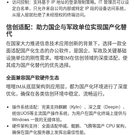
访问控制
：支持基于 IP 地址的登录限制策略。IT 管理员可以设
定白名单，只允许来自公司内部或特定 IP 段的设备访问系统，
从接入层就杜绝了未经授权的终端访问。
信创适配：助力国企与军政单位实现国产化替
代
在国家大力推进信息技术应用创新的背景下，选择一款全
面适配国产化生态的办公软件，是国企、军政及关键基础
设施单位的刚性需求。喧喧IM在信创领域的深度适配，使
其成为国产化替代的优先选择。
全面兼容国产软硬件生态
喧喧IM从底层架构到应用层，都为国产化环境进行了深度
优化，确保在各类信创环境中稳定、流畅运行。
操作系统适配
：完美支持麒麟（Kylin）、深之度（Deepin）、
统信UOS等主流国产操作系统，为用户在国产化终端上提供与
Windows 一致的无缝体验。
硬件架构支持
：全面适配申威、鲲鹏、飞腾等国产 CPU 架构，
确保在国产化服务器上发挥出最佳性能。