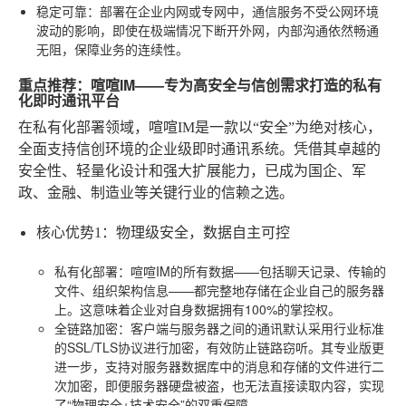
稳定可靠
：部署在企业内网或专网中，通信服务不受公网环境
波动的影响，即使在极端情况下断开外网，内部沟通依然畅通
无阻，保障业务的连续性。
重点推荐：喧喧IM——专为高安全与信创需求打造的私有
化即时通讯平台
在私有化部署领域，喧喧IM是一款以“安全”为绝对核心，
全面支持信创环境的企业级即时通讯系统。凭借其卓越的
安全性、轻量化设计和强大扩展能力，已成为国企、军
政、金融、制造业等关键行业的信赖之选。
核心优势1：物理级安全，数据自主可控
私有化部署
：喧喧IM的所有数据——包括聊天记录、传输的
文件、组织架构信息——都完整地存储在企业自己的服务器
上。这意味着企业对自身数据拥有100%的掌控权。
全链路加密
：客户端与服务器之间的通讯默认采用行业标准
的SSL/TLS协议进行加密，有效防止链路窃听。其专业版更
进一步，支持对服务器数据库中的消息和存储的文件进行二
次加密，即便服务器硬盘被盗，也无法直接读取内容，实现
了“物理安全+技术安全”的双重保障。