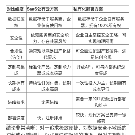
对比维度
SaaS公有云方案
私有化部署方案
数据归属
数据存储于服务商，企
数据存储于企业自有服务
权
业仅有使用权
器，拥有100%所有权
依赖服务商的安全能
企业自主掌控安全策略，可
安全性
力，存在共享风险
实现物理隔离
合规性
通常难以满足国产化替
可全面适配国产软硬件，满
（信创）
代要求
足信创合规
定制与集
标准化产品，定制能力
开放API，可与内部系统深
成
弱或成本极高
度集成
长期拥有
持续性订阅付费，长期
一次性投入为主，长期拥有
成本
成本高昂
成本更低
需要一定的IT资源进行部署
运维要求
无需运维
和维护
较快，现代方案已支持一键
部署速度
快，注册即用
部署
结论非常清晰
：对于追求极致便捷、对数据安全不敏感的