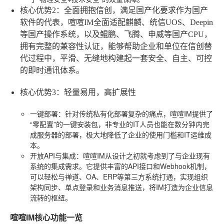
核心优势2：全面拥抱信创，满足国产化要求
作为国产
软件的代表，喧喧IM全面适配麒麟、统信UOS、Deepin
等国产操作系统，以及鲲鹏、飞腾、申威等国产CPU，
拥有完整的兼容性认证，能够帮助企业和单位在信创替
代过程中，平滑、无缝地构建起一套安全、自主、可控
的即时通讯体系。
核心优势3：轻量易用，高扩展性
一键部署
：针对传统私有化部署复杂的痛点，喧喧IM提供了
“零配置”的一键安装包，非专业的IT人员也能在数分钟内完
成服务器的部署，极大地降低了企业的使用门槛和IT运维成
本。
开放API与集成
：喧喧IM从设计之初就考虑到了与企业现有
系统的集成需求。它提供丰富的API接口和Webhook机制，
可以轻松与禅道、OA、ERP等第三方系统打通，实现组织
架构同步、单点登录和业务消息推送，将IM打造为企业信息
流转的枢纽。
喧喧IM核心功能一览