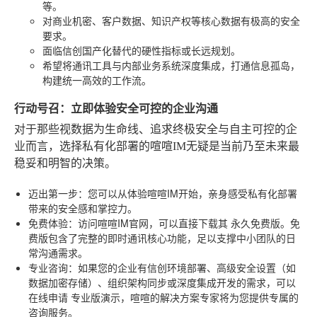
等。
对商业机密、客户数据、知识产权等核心数据有极高的安全
要求。
面临信创国产化替代的硬性指标或长远规划。
希望将通讯工具与内部业务系统深度集成，打通信息孤岛，
构建统一高效的工作流。
行动号召：立即体验安全可控的企业沟通
对于那些视数据为生命线、追求终极安全与自主可控的企
业而言，选择私有化部署的喧喧IM无疑是当前乃至未来最
稳妥和明智的决策。
迈出第一步
：您可以从体验喧喧IM开始，亲身感受私有化部署
带来的安全感和掌控力。
免费体验
：访问喧喧IM官网，可以直接下载其
永久免费版
。免
费版包含了完整的即时通讯核心功能，足以支撑中小团队的日
常沟通需求。
专业咨询
：如果您的企业有信创环境部署、高级安全设置（如
数据加密存储）、组织架构同步或深度集成开发的需求，可以
在线申请
专业版演示
，喧喧的解决方案专家将为您提供专属的
咨询服务。