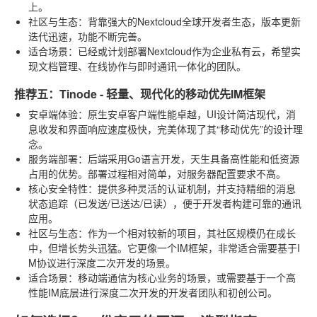
上。
社区与生态
：背靠强大的Nextcloud全球开发者生态，版本更新
迭代迅速，功能不断完善。
适合场景
：已经或计划部署Nextcloud作为企业私有云，希望实
现文档管理、在线协作与即时通讯一体化的团队。
推荐五：Tinode - 轻量、现代化的移动优先IM框架
安卓端体验
：原生安卓客户端性能卓越，UI设计简洁现代，消
息收发和界面响应速度极快，完美体现了其“移动优先”的设计理
念。
服务端部署
：后端采用Go语言开发，天生具备高性能和低资源
占用的优势。部署过程相对简单，对服务器配置要求不高。
核心安全特性
：提供多种灵活的认证机制，并支持精细的消息
状态追踪（已发送/已送达/已读），便于开发者构建可靠的通讯
应用。
社区与生态
：作为一个相对较新的项目，其社区规模仍在成长
中，但增长势头迅猛。它更像一个IM框架，非常适合需要基于I
M协议进行深度二次开发的场景。
适合场景
：移动端通信为核心业务的场景，或需要基于一个高
性能IM底层进行深度二次开发的开发者团队和初创公司。