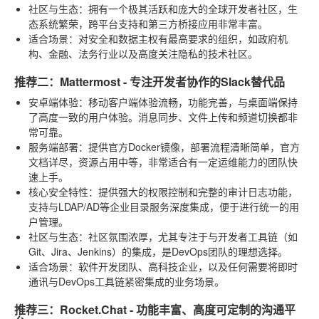
社区与生态
：拥有一个极其活跃和庞大的全球开发者社区，生
态系统繁荣，跨平台支持和第三方桥接应用非常丰富。
适合场景
：对安全和数据主权有最高要求的组织，如政府机
构、金融、法务行业以及高度关注隐私的技术社区。
推荐二：Mattermost - 专注开发者协作的Slack替代品
安卓端体验
：移动客户端体验流畅，功能完善，与桌面端保持
了高度一致的用户体验。消息同步、文件上传和频道切换都非
常可靠。
服务端部署
：提供官方Docker镜像，部署流程清晰简单，官方
文档详尽，资源占用中等，非常适合有一定运维能力的团队快
速上手。
核心安全特性
：提供强大的权限控制和完整的审计日志功能，
支持与LDAP/AD等企业目录服务深度集成，便于进行统一的用
户管理。
社区与生态
：社区氛围浓厚，尤其专注于与开发者工具链（如
Git、Jira、Jenkins）的集成，是DevOps团队的理想选择。
适合场景
：软件开发团队、高科技企业，以及任何需要将即时
通讯与DevOps工具链紧密集成的业务场景。
推荐三：Rocket.Chat - 功能丰富、高度可定制的沟通平