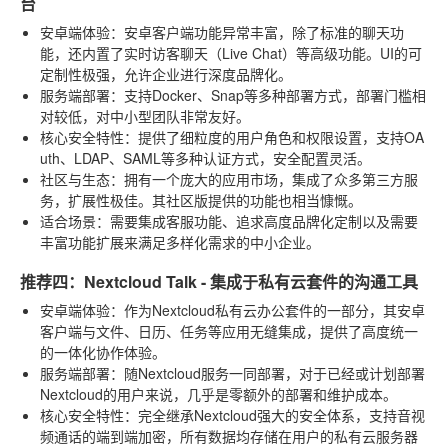
台
安卓端体验
：安卓客户端功能异常丰富，除了标准的聊天功
能，还内置了实时访客聊天（Live Chat）等高级功能。UI的可
定制性极强，允许企业进行深度品牌化。
服务端部署
：支持Docker、Snap等多种部署方式，部署门槛相
对较低，对中小型团队非常友好。
核心安全特性
：提供了细粒度的用户角色和权限设置，支持OA
uth、LDAP、SAML等多种认证方式，安全配置灵活。
社区与生态
：拥有一个庞大的应用市场，集成了众多第三方服
务，扩展性极佳。其社区版提供的功能也相当慷慨。
适合场景
：需要集成客服功能、追求高度品牌化定制以及需要
丰富功能扩展来满足多样化需求的中小企业。
推荐四：Nextcloud Talk - 集成于私有云套件的沟通工具
安卓端体验
：作为Nextcloud私有云办公套件的一部分，其安卓
客户端与文件、日历、任务等应用无缝集成，提供了高度统一
的一体化协作体验。
服务端部署
：随Nextcloud服务一同部署，对于已经或计划部署
Nextcloud的用户来说，几乎是零额外的部署和维护成本。
核心安全特性
：完全继承Nextcloud强大的安全体系，支持音视
频通话的端到端加密，所有数据均存储在用户的私有云服务器