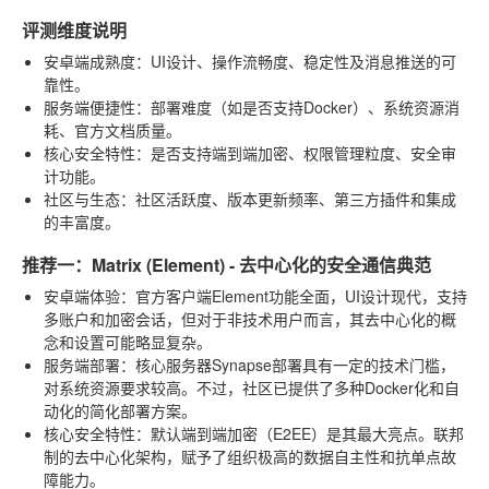
评测维度说明
安卓端成熟度
：UI设计、操作流畅度、稳定性及消息推送的可
靠性。
服务端便捷性
：部署难度（如是否支持Docker）、系统资源消
耗、官方文档质量。
核心安全特性
：是否支持端到端加密、权限管理粒度、安全审
计功能。
社区与生态
：社区活跃度、版本更新频率、第三方插件和集成
的丰富度。
推荐一：Matrix (Element) - 去中心化的安全通信典范
安卓端体验
：官方客户端Element功能全面，UI设计现代，支持
多账户和加密会话，但对于非技术用户而言，其去中心化的概
念和设置可能略显复杂。
服务端部署
：核心服务器Synapse部署具有一定的技术门槛，
对系统资源要求较高。不过，社区已提供了多种Docker化和自
动化的简化部署方案。
核心安全特性
：默认端到端加密（E2EE）是其最大亮点。联邦
制的去中心化架构，赋予了组织极高的数据自主性和抗单点故
障能力。