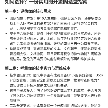
如何选择？一份实用的开源IM选型指南
第一步：评估你的核心需求
团队规模与并发
：是10人左右的小团队日常沟通，还是需要支
持上千人同时在线的高并发场景？前者可以选择更轻量的方
案，后者则需要重点考量服务端性能和扩展性。
安全与合规等级
：是仅用于内部非敏感信息的日常沟通，还是
需要处理涉密信息，满足金融、医疗等行业的特定数据合规要
求？后者必须将端到端加密、详尽的审计日志作为首要考量。
功能集成范围
：需求是基础的文本、文件聊天，还是必须集成
音视频会议、文档协同、项目管理等复杂的协作功能？明确功
能边界，避免为不需要的功能付出额外的部署和维护成本。
第二步：考量你的技术实力与运维成本
技术团队能力
：团队中是否有成员具备Linux服务器部署、Dock
er容器管理、网络安全配置以及日常维护、故障排查的能力？
诚实评估自身技术栈是成功落地的关键。
预算与资源投入
：除了服务器硬件或云主机的成本，是否考虑
了投入的人力运维成本？一个复杂的系统可能需要专人进行长
期维护。
二次开发需求
：是希望获得一个开箱即用的解决方案，还是计