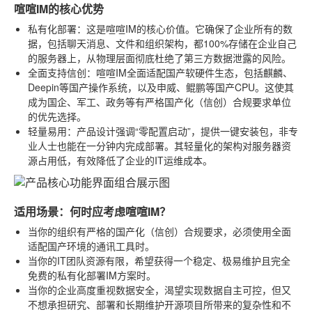
喧喧IM的核心优势
私有化部署
：这是喧喧IM的核心价值。它确保了企业所有的数
据，包括聊天消息、文件和组织架构，都100%存储在企业自己
的服务器上，从物理层面彻底杜绝了第三方数据泄露的风险。
全面支持信创
：喧喧IM全面适配国产软硬件生态，包括麒麟、
Deepin等国产操作系统，以及申威、鲲鹏等国产CPU。这使其
成为国企、军工、政务等有严格国产化（信创）合规要求单位
的优先选择。
轻量易用
：产品设计强调“零配置启动”，提供一键安装包，非专
业人士也能在一分钟内完成部署。其轻量化的架构对服务器资
源占用低，有效降低了企业的IT运维成本。
适用场景：何时应考虑喧喧IM？
当你的组织有严格的国产化（信创）合规要求，必须使用全面
适配国产环境的通讯工具时。
当你的IT团队资源有限，希望获得一个稳定、极易维护且完全
免费的私有化部署IM方案时。
当你的企业高度重视数据安全，渴望实现数据自主可控，但又
不想承担研究、部署和长期维护开源项目所带来的复杂性和不