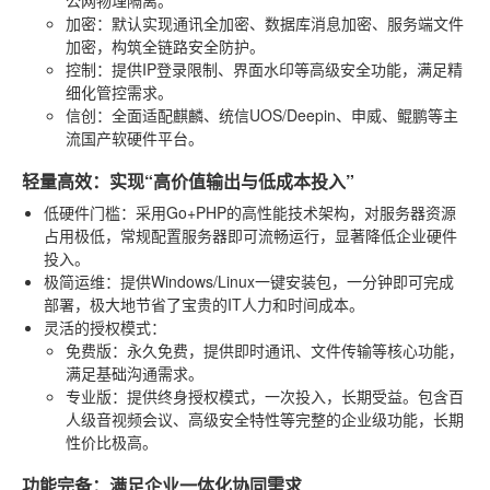
加密
：默认实现通讯全加密、数据库消息加密、服务端文件
加密，构筑全链路安全防护。
控制
：提供IP登录限制、界面水印等高级安全功能，满足精
细化管控需求。
信创
：全面适配麒麟、统信UOS/Deepin、申威、鲲鹏等主
流国产软硬件平台。
轻量高效：实现“高价值输出与低成本投入”
低硬件门槛
：采用Go+PHP的高性能技术架构，对服务器资源
占用极低，常规配置服务器即可流畅运行，显著降低企业硬件
投入。
极简运维
：提供Windows/Linux一键安装包，一分钟即可完成
部署，极大地节省了宝贵的IT人力和时间成本。
灵活的授权模式
：
免费版
：永久免费，提供即时通讯、文件传输等核心功能，
满足基础沟通需求。
专业版
：提供终身授权模式，一次投入，长期受益。包含百
人级音视频会议、高级安全特性等完整的企业级功能，长期
性价比极高。
功能完备：满足企业一体化协同需求