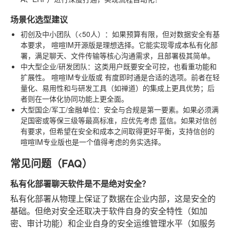
场景化选型建议
初创及中小团队（<50人）
：如果预算有限，但对数据安全有基
本要求，
喧喧IM开源版
是理想选择。它能实现零成本私有化部
署，满足聊天、文件传输等核心沟通需求，且部署极其简单。
中大型企业/研发团队
：这类用户既要安全可控，也看重功能和
扩展性。
喧喧IM专业版
或
有度即时通
是合适的选项。前者在轻
量化、易用性和与研发工具（如禅道）的集成上更具优势；后
者则在一体化协同功能上更全面。
大型国企/军工/金融单位
：安全与合规是第一要素。如果必须满
足国密或等保三级等最高标准，应优先考虑
蓝信
。如果对信创
有要求，但希望在安全和成本之间取得更好平衡，支持信创的
喧喧IM专业版
也是一个值得考虑的务实选择。
常见问题（FAQ）
私有化部署聊天软件是不是绝对安全？
私有化部署从物理上保证了数据在企业内部，这是安全的
基础。但绝对安全还取决于软件自身的安全特性（如加
密、审计功能）和企业自身的安全运维管理水平（如服务