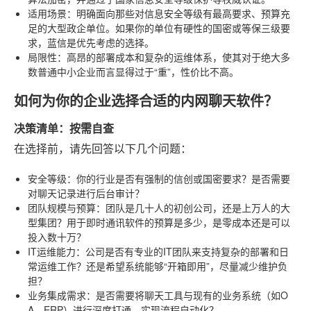
适用场景
：明确面向那些对信息安全等级有最高要求、预算充
足的大型政企单位。如果你的单位有硬性的国密或等保三级要
求，蓝信是优先考虑的选择。
局限性
：高昂的部署成本和复杂的运维体系，使其对于绝大多
数普通中小企业而言显得过于“重”，性价比不高。
如何为你的企业选择合适的内网聊天软件？
决策清单：按需自查
在选择前，请先回答以下几个问题：
安全等级
：你的行业是否有强制的信创或国密要求？是否需要
对聊天记录进行后台审计？
团队规模与预算
：团队是几十人的初创公司，还是上万人的大
型集团？用于即时通讯软件的预算是多少，是零成本还是可以
投入数十万？
IT运维能力
：公司是否有专业的IT团队来支持复杂的部署和日
常运维工作？还是希望系统能够“开箱即用”，尽量减少维护负
担？
业务集成需求
：是否需要将聊天工具与现有的业务系统（如O
A、ERP）进行深度打通，实现流程自动化？