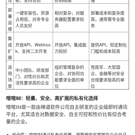
部
一键安装包，资源
相对复杂，对服
部署成本和复杂度
署
占用低，对非专业
务器配置要求较
高，通常需专业服
运
人员友好
高
务
维
集
成
开放API、Webhoo
开放API，集成能
提供API，但定制化
扩
k、支持二次开发
力较好
门槛和成本较高
展
适
组织管理复杂的
党政军、大型国
中小团队、研发部
用
企业、对协同功
企、金融等对安全
门、对性价比和灵
场
能要求全面的单
合规要求极高的单
活性要求高的企业
景
位
位
喧喧IM：轻量、安全、高扩展的私有化选择
喧喧IM是一款由禅道软件公司自主研发的企业级即时通讯
平台，尤其适合对数据安全、自主可控和性价比有综合考
量的企业。
安全性
：喧喧IM通过私有化部署，将数据牢牢掌握在企业自己