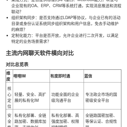
企业现有的OA、ERP、CRM等系统打通，实现消息推送和流程
联动？
组织架构同步
：是否支持通过LDAP等协议，与企业已有的活动
目录或身份认证系统同步组织架构和用户信息，免去手动维护
的麻烦？
定制化能力
：平台是否开放，允许企业进行二次开发，以满足
特定的业务场景需求？
主流内网聊天软件横向对比
对比总览表
维
喧喧IM
有度即时通
蓝信
度
核
心
轻量、安全、高扩
功能全面的企业
专注政企市场的国
定
展的私有化IM
级沟通平台
密级安全平台
位
安
私有化部署、全链
私有化部署、高
全链路国密加密、
全
路加密、数据库加
强度加密、权限
等保认证、合规性
性
密、支持信创
控制精细
强