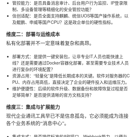
管控能力
：是否具备消息审计、后台用户行为监控、IP登录限
制、多设备管理等精细化的安全管控功能？
信创适配
：是否全面支持麒麟、统信UOS等国产操作系统，以
及鲲鹏、申威等国产CPU？这是政企单位的硬性指标。
维度二：部署与运维成本
私有化部署并不一定意味着复杂和高昂。
部署方式
：是提供一键安装包，让非专业IT人员也能快速上
线？还是需要通过Docker容器化部署，甚至需要专业技术人员
进行复杂的环境配置？
资源占用
：“轻量化”是降低长期成本的关键。软件对服务器的C
PU、内存占用高低，直接决定了企业的硬件投入和运维压力。
维护便捷性
：后续的软件升级、数据备份和故障恢复过程是否
足够简单？是否提供清晰的官方文档支持？
维度三：集成与扩展能力
现代企业通讯工具早已不是信息孤岛，它必须能成为连接
各个业务系统的“消息中心”。
集成方式
：是否提供标准的API接口、Webhook能力，以便与