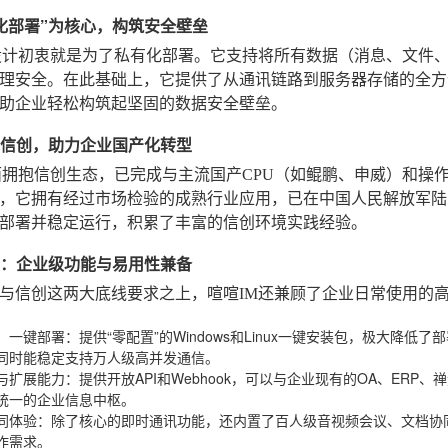
私有化部署”为核心，构筑安全壁垒
设计初衷就是为了私有化部署。它支持将所有数据（消息、文件
理安全。在此基础上，它提供了从通讯链路到服务器存储的全方
助企业轻松构筑起坚固的数据安全壁垒。
拥抱信创，助力企业国产化转型
面拥抱信创生态，已完成与主流国产CPU（如鲲鹏、申威）和操
，它拥有经过市场检验的成熟行业应用，已在中国人民解放军陆
部署并稳定运行，积累了丰富的信创环境实践经验。
底线：企业级功能与易用性兼备
与信创这两大底线要求之上，喧喧IM还兼顾了企业日常使用的
，一键部署
：提供“零配置”的Windows和Linux一键安装包，极大
同时能稳定支持万人级高并发通信。
与扩展能力
：提供开放API和Webhook，可以与企业现有的OA、ER
统一的企业信息中枢。
同体验
：除了核心的即时通讯功能，还内置了百人级音视频会议、文档协
作需求。