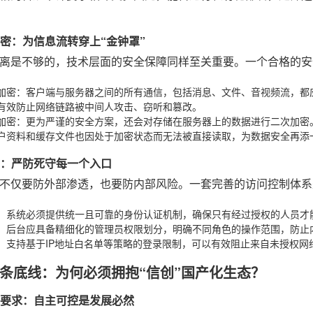
路加密：为信息流转穿上“金钟罩”
离是不够的，技术层面的安全保障同样至关重要。一个合格的安
加密
：客户端与服务器之间的所有通信，包括消息、文件、音视频流，都应采
有效防止网络链路被中间人攻击、窃听和篡改。
加密
：更为严谨的安全方案，还会对存储在服务器上的数据进行二次加密
户资料和缓存文件也因处于加密状态而无法被直接读取，为数据安全再添
控制：严防死守每一个入口
不仅要防外部渗透，也要防内部风险。一套完善的访问控制体系
：系统必须提供统一且可靠的身份认证机制，确保只有经过授权的人员才
：后台应具备精细化的管理员权限划分，明确不同角色的操作范围，防止
：支持基于IP地址白名单等策略的登录限制，可以有效阻止来自未授权网
条底线：为何必须拥抱“信创”国产化生态？
战略要求：自主可控是发展必然