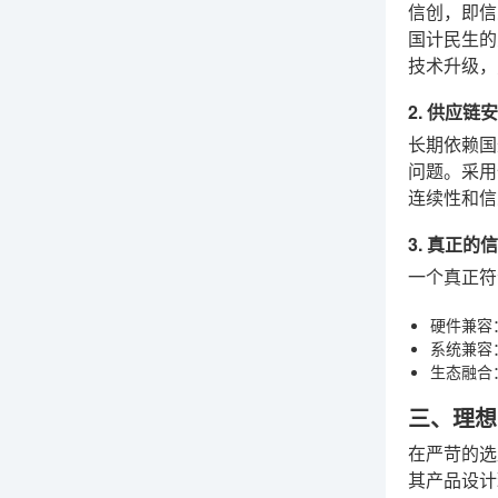
信创，即信
国计民生的
技术升级，
2. 供应链
长期依赖国
问题。采用
连续性和信
3. 真正的
一个真正符
硬件兼容
系统兼容
生态融合
三、理想
在严苛的选
其产品设计