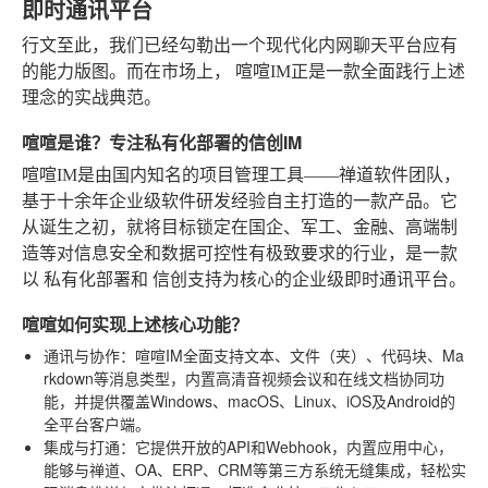
即时通讯平台
行文至此，我们已经勾勒出一个现代化内网聊天平台应有
的能力版图。而在市场上，
喧喧IM
正是一款全面践行上述
理念的实战典范。
喧喧是谁？专注私有化部署的信创IM
喧喧IM是由国内知名的项目管理工具——禅道软件团队，
基于十余年企业级软件研发经验自主打造的一款产品。它
从诞生之初，就将目标锁定在国企、军工、金融、高端制
造等对信息安全和数据可控性有极致要求的行业，是一款
以
私有化部署
和
信创支持
为核心的企业级即时通讯平台。
喧喧如何实现上述核心功能？
通讯与协作
：喧喧IM全面支持文本、文件（夹）、代码块、Ma
rkdown等消息类型，内置高清音视频会议和在线文档协同功
能，并提供覆盖Windows、macOS、Linux、iOS及Android的
全平台客户端。
集成与打通
：它提供开放的API和Webhook，内置应用中心，
能够与禅道、OA、ERP、CRM等第三方系统无缝集成，轻松实