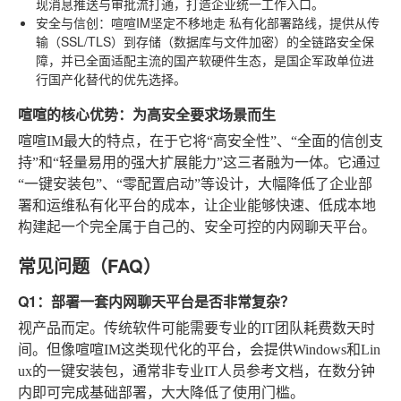
现消息推送与审批流打通，打造企业统一工作入口。
安全与信创
：喧喧IM坚定不移地走
私有化部署
路线，提供从传
输（SSL/TLS）到存储（数据库与文件加密）的全链路安全保
障，并已全面适配主流的国产软硬件生态，是国企军政单位进
行国产化替代的优先选择。
喧喧的核心优势：为高安全要求场景而生
喧喧IM最大的特点，在于它将“高安全性”、“全面的信创支
持”和“轻量易用的强大扩展能力”这三者融为一体。它通过
“一键安装包”、“零配置启动”等设计，大幅降低了企业部
署和运维私有化平台的成本，让企业能够快速、低成本地
构建起一个完全属于自己的、安全可控的内网聊天平台。
常见问题（FAQ）
Q1：部署一套内网聊天平台是否非常复杂？
视产品而定。传统软件可能需要专业的IT团队耗费数天时
间。但像喧喧IM这类现代化的平台，会提供Windows和Lin
ux的一键安装包，通常非专业IT人员参考文档，在数分钟
内即可完成基础部署，大大降低了使用门槛。