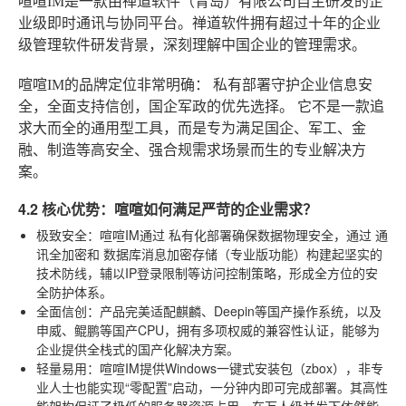
喧喧IM是一款由禅道软件（青岛）有限公司自主研发的企
业级即时通讯与协同平台。禅道软件拥有超过十年的企业
级管理软件研发背景，深刻理解中国企业的管理需求。
喧喧IM的品牌定位非常明确：
私有部署守护企业信息安
全，全面支持信创，国企军政的优先选择。
它不是一款追
求大而全的通用型工具，而是专为满足国企、军工、金
融、制造等高安全、强合规需求场景而生的专业解决方
案。
4.2 核心优势：喧喧如何满足严苛的企业需求？
极致安全
：喧喧IM通过
私有化部署
确保数据物理安全，通过
通
讯全加密
和
数据库消息加密存储
（专业版功能）构建起坚实的
技术防线，辅以IP登录限制等访问控制策略，形成全方位的安
全防护体系。
全面信创
：产品完美适配麒麟、Deepin等国产操作系统，以及
申威、鲲鹏等国产CPU，拥有多项权威的兼容性认证，能够为
企业提供全栈式的国产化解决方案。
轻量易用
：喧喧IM提供Windows一键式安装包（zbox），非专
业人士也能实现“零配置”启动，一分钟内即可完成部署。其高性
能架构保证了极低的服务器资源占用，在万人级并发下依然能