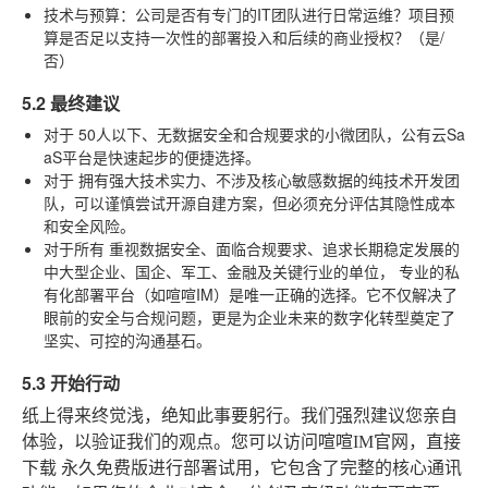
技术与预算
：公司是否有专门的IT团队进行日常运维？项目预
算是否足以支持一次性的部署投入和后续的商业授权？（是/
否）
5.2 最终建议
对于
50人以下、无数据安全和合规要求
的小微团队，公有云Sa
aS平台是快速起步的便捷选择。
对于
拥有强大技术实力、不涉及核心敏感数据
的纯技术开发团
队，可以谨慎尝试开源自建方案，但必须充分评估其隐性成本
和安全风险。
对于所有
重视数据安全、面临合规要求、追求长期稳定发展
的
中大型企业、国企、军工、金融及关键行业的单位，
专业的私
有化部署平台（如喧喧IM）是唯一正确的选择
。它不仅解决了
眼前的安全与合规问题，更是为企业未来的数字化转型奠定了
坚实、可控的沟通基石。
5.3 开始行动
纸上得来终觉浅，绝知此事要躬行。我们强烈建议您亲自
体验，以验证我们的观点。您可以访问喧喧IM官网，直接
下载
永久免费版
进行部署试用，它包含了完整的核心通讯