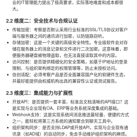
业的IT管理能力提出了极高要求，实际落地难度和成本都很
大。
2.2 维度二：安全技术与合规认证
传输加密
：考察是否默认采用行业标准的SSL/TLS协议对客户
端与服务器之间的通讯进行加密，以防链路窃听。
存储加密
：这是一个关键的高级安全特性。专业级软件会对存
储在服务器上的消息记录和文件进行二次加密。这意味着，即
便服务器硬盘被物理盗取，也无法直接读取其中的内容。
访问控制
：是否提供精细化的安全策略，如基于IP地址的登录
限制、与组织架构绑定的权限管理等，防止未授权访问。
信创适配
：必须考察产品是否全面兼容国产化的软硬件生态，
并最好能提供由权威机构出具的兼容性认证或测试报告。
2.3 维度三：集成能力与扩展性
开放API
：是否提供一套丰富、标准且文档清晰的API接口？这
是实现与企业现有OA、ERP等业务系统深度集成的基础。
Webhook支持
：这是实现系统间消息推送最轻量、便捷的方式
之一，能轻松将第三方系统的通知聚合到聊天工具中。
组织架构同步
：是否支持LDAP或开放API，实现与企业现有通
讯录（如AD域）的自动同步，免去手动维护组织架构的麻烦。