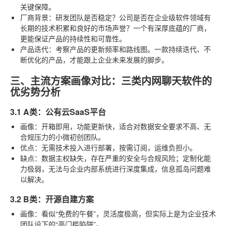
关键保障。
厂商背景
：研发团队是否稳定？公司是否在企业级软件领域有
长期的技术积累和良好的市场声誉？一个有深厚底蕴的厂商，
更能保证产品的持续性和可靠性。
产品迭代
：考察产品的更新频率和路线图。一款持续迭代、不
断优化的产品，才能跟上企业未来发展的脚步。
三、主流方案画像对比：三类内网聊天软件的
优劣势分析
3.1 A类：公有云SaaS平台
画像
：开箱即用，功能更新快，适合对数据安全要求不高、无
合规压力的小微初创团队。
优点
：无需技术投入进行部署，按需订阅，运维负担小。
缺点
：数据主权缺失，存在严重的安全与合规风险；定制化能
力极弱，无法与企业内部系统进行深度集成，信息孤岛问题难
以解决。
3.2 B类：开源自建方案
画像
：看似“免费的午餐”，灵活度极高，但实际上是为企业技术
团队设下的“高门槛陷阱”。