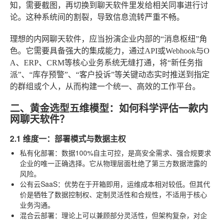
知，需要截图，再切换到聊天软件里发给相关同事进行讨
论。这种系统间的割裂，导致信息流转严重不畅。
理想的内网聊天软件，应当扮演企业内部的“消息枢纽”角
色。它需要具备强大的集成能力，通过API或Webhook与O
A、ERP、CRM等核心业务系统无缝打通，将“新任务指
派”、“库存预警”、“客户投诉”等关键动态实时推送到指定
的群组或个人，从而构建一个统一、高效的工作平台。
二、黄金选型五维模型：如何科学评估一款内
网聊天软件？
2.1 维度一：部署模式与数据主权
私有化部署
：数据100%自主可控，是高安全需求、强合规要求
企业的唯一正确选择。它从物理层面杜绝了第三方数据泄露的
风险。
公有云SaaS
：优势在于开箱即用，运维成本相对较低。但其代
价是牺牲了数据控制权、定制灵活性和合规性，不适用于核心
业务沟通。
混合云部署
：理论上可以兼顾部分灵活性，但架构复杂，对企