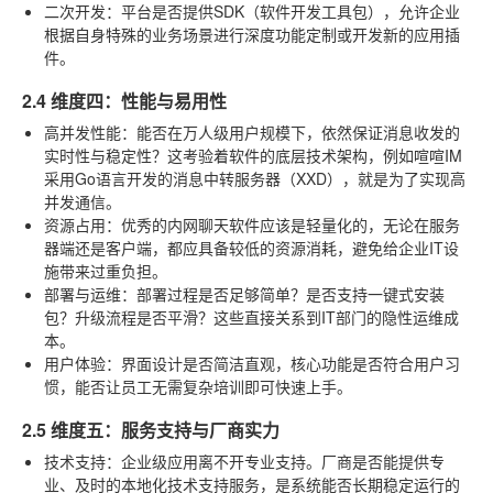
二次开发
：平台是否提供SDK（软件开发工具包），允许企业
根据自身特殊的业务场景进行深度功能定制或开发新的应用插
件。
2.4 维度四：性能与易用性
高并发性能
：能否在万人级用户规模下，依然保证消息收发的
实时性与稳定性？这考验着软件的底层技术架构，例如喧喧IM
采用Go语言开发的消息中转服务器（XXD），就是为了实现高
并发通信。
资源占用
：优秀的内网聊天软件应该是轻量化的，无论在服务
器端还是客户端，都应具备较低的资源消耗，避免给企业IT设
施带来过重负担。
部署与运维
：部署过程是否足够简单？是否支持一键式安装
包？升级流程是否平滑？这些直接关系到IT部门的隐性运维成
本。
用户体验
：界面设计是否简洁直观，核心功能是否符合用户习
惯，能否让员工无需复杂培训即可快速上手。
2.5 维度五：服务支持与厂商实力
技术支持
：企业级应用离不开专业支持。厂商是否能提供专
业、及时的本地化技术支持服务，是系统能否长期稳定运行的