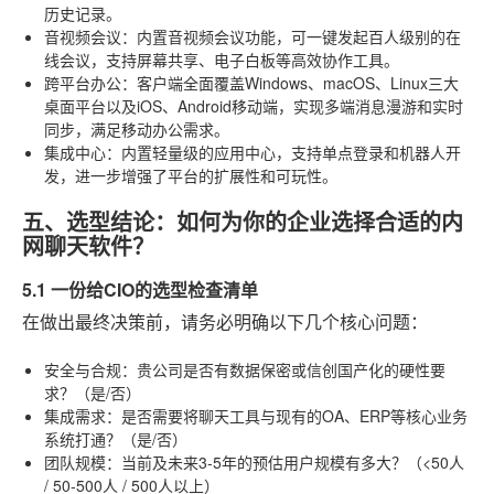
历史记录。
音视频会议
：内置音视频会议功能，可一键发起百人级别的在
线会议，支持屏幕共享、电子白板等高效协作工具。
跨平台办公
：客户端全面覆盖Windows、macOS、Linux三大
桌面平台以及iOS、Android移动端，实现多端消息漫游和实时
同步，满足移动办公需求。
集成中心
：内置轻量级的应用中心，支持单点登录和机器人开
发，进一步增强了平台的扩展性和可玩性。
五、选型结论：如何为你的企业选择合适的内
网聊天软件？
5.1 一份给CIO的选型检查清单
在做出最终决策前，请务必明确以下几个核心问题：
安全与合规
：贵公司是否有数据保密或信创国产化的硬性要
求？（是/否）
集成需求
：是否需要将聊天工具与现有的OA、ERP等核心业务
系统打通？（是/否）
团队规模
：当前及未来3-5年的预估用户规模有多大？（<50人
/ 50-500人 / 500人以上）