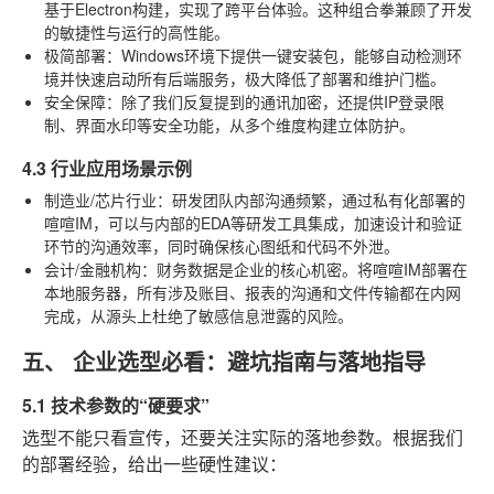
基于Electron构建，实现了跨平台体验。这种组合拳兼顾了开发
的敏捷性与运行的高性能。
极简部署
：Windows环境下提供一键安装包，能够自动检测环
境并快速启动所有后端服务，极大降低了部署和维护门槛。
安全保障
：除了我们反复提到的通讯加密，还提供IP登录限
制、界面水印等安全功能，从多个维度构建立体防护。
4.3 行业应用场景示例
制造业/芯片行业
：研发团队内部沟通频繁，通过私有化部署的
喧喧IM，可以与内部的EDA等研发工具集成，加速设计和验证
环节的沟通效率，同时确保核心图纸和代码不外泄。
会计/金融机构
：财务数据是企业的核心机密。将喧喧IM部署在
本地服务器，所有涉及账目、报表的沟通和文件传输都在内网
完成，从源头上杜绝了敏感信息泄露的风险。
五、 企业选型必看：避坑指南与落地指导
5.1 技术参数的“硬要求”
选型不能只看宣传，还要关注实际的落地参数。根据我们
的部署经验，给出一些硬性建议：