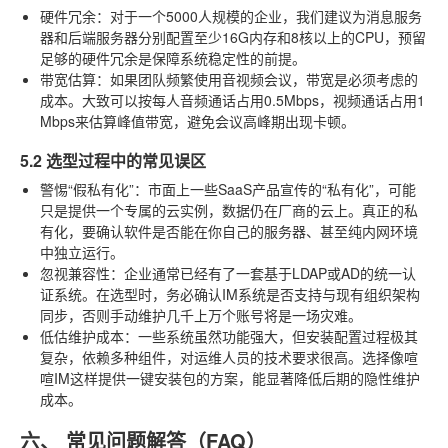
硬件冗余
：对于一个5000人规模的企业，我们建议为消息服务
器和后端服务器分别配置至少16G内存和8核以上的CPU，预留
足够的硬件冗余是保障系统稳定性的前提。
带宽估算
：如果团队频繁使用音视频会议，带宽是必须考虑的
成本。大致可以按每人音频通话占用0.5Mbps，视频通话占用1
Mbps来估算峰值带宽，避免会议高峰期出现卡顿。
5.2 选型过程中的常见误区
警惕“假私有化”
：市面上一些SaaS产品宣传的“私有化”，可能
只是提供一个专属的云实例，数据仍在厂商的云上。真正的私
有化，要确认软件是否能在你自己的服务器、甚至纯内网环境
中独立运行。
忽视兼容性
：企业通常已经有了一套基于LDAP或AD的统一认
证系统。在选型时，务必确认IM系统是否支持与现有组织架构
同步，否则手动维护几千上万个账号将是一场灾难。
低估维护成本
：一些系统虽然功能强大，但安装配置过程极其
复杂，依赖多种组件，对运维人员的技术要求很高。选择像喧
喧IM这样提供一键安装包的方案，能显著降低后期的隐性维护
成本。
六、 常见问题解答（FAQ）