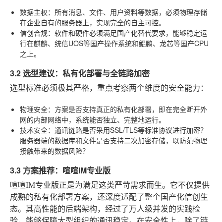
数据主权
：所有消息、文件、用户资料等数据，必须物理存储
在企业自有的服务器上，实现完全的自主可控。
信创合规
：软件和硬件必须满足国产化替代要求，能够稳定运
行在麒麟、统信UOS等国产操作系统和鲲鹏、龙芯等国产CPU
之上。
3.2 选型建议：私有化部署与全链路加密
选型标准必须极其严格，重点考察两个维度的安全能力：
物理安全
：方案是否支持真正的私有化部署，即在完全断开外
网的内部网络中，系统能否独立、完整地运行。
技术安全
：通讯链路是否采用SSL/TLS等标准协议进行加密？
服务器端的数据库和文件是否支持二次加密存储，以防范物理
接触带来的数据风险？
3.3 方案推荐：喧喧IM专业版
喧喧IM专业版正是为满足这类严苛需求而生。它不仅提供
成熟的私有化部署方案，还深度适配了整个国产化信创生
态。其高性能的后端架构，经过了万人级并发的实践检
验，能够保障大型组织的通讯稳定。在安全性上，除了链