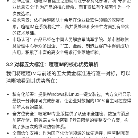
品牌定位
：喧喧IM自诞生之初就专注于私有化部署，将“守护企
业信息安全”作为产品的核心使命，而非将私有化部署作为一个
次要选项。
技术背景
：依托禅道团队十余年在企业级软件领域的深厚积
累，喧喧IM在系统稳定性、高并发处理和安全性方面拥有坚实
的技术基础。
市场认可
：产品已经在中国人民解放军陆军学院、某市财政信
息管理中心等众多国企、军工、金融、制造业客户中得到成功
应用，积累了丰富的高安全需求行业落地经验。
3.2 对标五大标准：喧喧IM的核心优势解析
我们将喧喧IM与前述的五大黄金标准进行逐一对标，可以
清晰地看到其优势所在：
私有化部署
：提供Windows和Linux一键安装包，官方文档显示
最快一分钟即可完成部署，让企业对数据的100%自主可控变得
前所未有的简单。
全方位安全
：喧喧IM专业版提供了从通讯全加密、数据库消息
加密存储、服务端文件加密到IP登录限制的完整安全方案，构
筑了多层次的纵深防御体系。
全面信创支持
：作为国产化信创领域的优先选择，喧喧IM完美