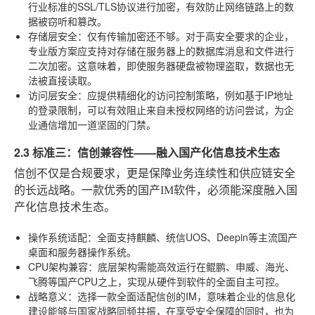
行业标准的SSL/TLS协议进行加密，有效防止网络链路上的数
据被窃听和篡改。
存储层安全
：仅有传输加密还不够。对于高安全要求的企业，
专业版方案应支持对存储在服务器上的数据库消息和文件进行
二次加密。这意味着，即使服务器硬盘被物理盗取，数据也无
法被直接读取。
访问层安全
：应提供精细化的访问控制策略，例如基于IP地址
的登录限制，可以有效阻止来自未授权网络的访问尝试，为企
业通信增加一道坚固的门禁。
2.3 标准三：信创兼容性——融入国产化信息技术生态
信创不仅是合规要求，更是保障业务连续性和供应链安全
的长远战略。一款优秀的国产IM软件，必须能深度融入国
产化信息技术生态。
操作系统适配
：全面支持麒麟、统信UOS、Deepin等主流国产
桌面和服务器操作系统。
CPU架构兼容
：底层架构需能高效运行在鲲鹏、申威、海光、
飞腾等国产CPU之上，实现从硬件到软件的全面自主可控。
战略意义
：选择一款全面适配信创的IM，意味着企业的信息化
建设能够与国家战略同频共振，在享受安全保障的同时，也为