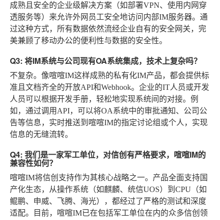
成熟且安全的企业级解决方案（如部署VPN、使用内网穿
透服务等）来允许外网员工安全地访问内部IM服务器。通
过这种方式，所有数据依然流经企业自有的安全网关，完
美兼顾了移动办公的便利性与数据的安全性。
Q3: 将IM系统与公司现有OA系统集成，技术上复杂吗？
不复杂。像喧喧IM这样成熟的私有化IM产品，都会提供标
准且文档齐全的开放API和Webhook。企业的IT人员或开发
人员可以根据开发手册，轻松地实现系统间的对接。例
如，通过调用API，可以将OA系统中的审批通知、公司公
告等信息，实时推送到喧喧IM的指定讨论组或个人，实现
信息的无缝流转。
Q4: 我们是一家军工单位，对信创有严格要求，喧喧IM的
兼容性如何？
喧喧IM将信创支持作为其核心战略之一。产品全面支持国
产化生态，从操作系统（如麒麟、统信UOS）到CPU（如
鲲鹏、申威、飞腾、海光），都经过了严格的测试和深度
适配。目前，喧喧IM已在包括军工单位在内的众多信创领