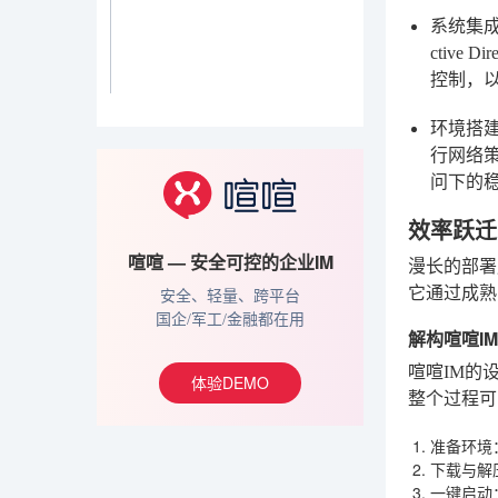
系统集成
ctiv
控制，以
环境搭建
行网络
问下的
效率跃迁
喧喧 — 安全可控的企业IM
漫长的部署
它通过成熟
安全、轻量、跨平台
国企/军工/金融都在用
解构喧喧I
喧喧IM的
体验DEMO
整个过程可
准备环境
下载与解
一键启动