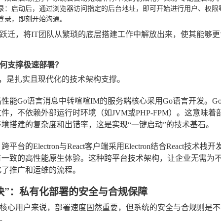
录
：启动后，通过浏览器访问指定的后台地址，即可开始进行用户、权限
登录，即刻开始沟通。
跃迁，将IT团队从繁琐的底层搭建工作中解放出来，使其能够
何支撑极速部署？
后，是扎实且现代化的技术架构支撑。
性能Go语言消息中转
喧喧IM的服务端核心采用Go语言开发。
件，不依赖外部运行时环境（如JVM或PHP-FPM）。这意味
环境搭建的复杂度和出错率，这是实现“一键启动”的技术基石。
平台的Electron与React
客户端采用Electron结合React技术栈开
有一致的高性能原生体验。这种跨平台技术架构，让企业无需为
化了推广和运维的流程。
快”：私有化部署的安全与合规保障
核心用户来说，部署速度固然重要，但系统的安全与合规则是不
。