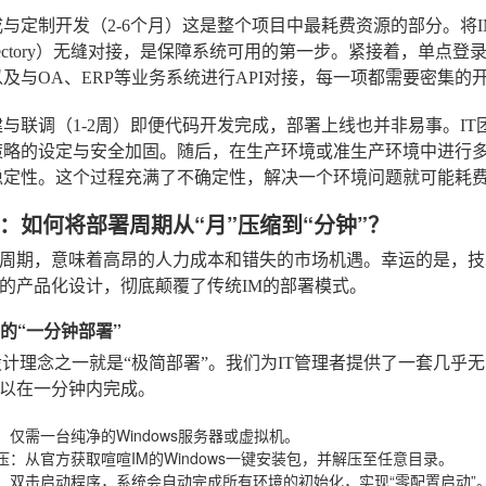
与定制开发（2-6个月）
这是整个项目中最耗费资源的部分。将I
e Directory）无缝对接，是保障系统可用的第一步。紧接着，
及与OA、ERP等业务系统进行API对接，每一项都需要密集的
与联调（1-2周）
即便代码开发完成，部署上线也并非易事。IT
策略的设定与安全加固。随后，在生产环境或准生产环境中进行
稳定性。这个过程充满了不确定性，解决一个环境问题就可能耗
：如何将部署周期从“月”压缩到“分钟”？
周期，意味着高昂的人力成本和错失的市场机遇。幸运的是，技
的产品化设计，彻底颠覆了传统IM的部署模式。
M的“一分钟部署”
设计理念之一就是“极简部署”。我们为IT管理者提供了一套几乎无
以在一分钟内完成。
：仅需一台纯净的Windows服务器或虚拟机。
压
：从官方获取喧喧IM的Windows一键安装包，并解压至任意目录。
：双击启动程序，系统会自动完成所有环境的初始化，实现“零配置启动”