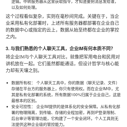
逻辑。中转服务器从这里获取指令，才知道要把消息发给谁，
以及如何处理。
这个过程看似复杂，实则在毫秒间完成。关键在于，当企
业采用私有化部署时，上述所有服务器都部署在企业自己
的数据中心或指定的云上，数据从始至终都在企业的掌控
之内。
3. 与我们熟悉的个人聊天工具，企业IM有何本质不同？
将企业IM与个人聊天工具对比，就像把军用电台和民用对
讲机放在一起。它们虽然都能通话，但设计哲学与核心能
力却有天壤之别。
数据所有权：
个人聊天工具中，你的数据（聊天记录、文件）
存储在平台方的服务器上，你只有使用权。而在企业IM中，尤
其是私有化部署的系统，所有数据100%归属于企业自己，这是
最根本的区别。
安全可控性：
企业IM提供的是体系化的安全保障。从私有化部
署的物理隔离，到传输、存储的全程加密，再到IP登录限制、
后台审计等管理功能，它构建了一个安全闭环。个人工具则无
法提供这种企业级的管控能力。