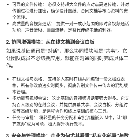
可靠的文件传输：
必须支持超大文件的点对点高速传输，并对
传输过程进行加密，确保设计图纸、合同文档等核心资料的安
全流转。
高质量的音视频通话：
提供一对一或小范围的即时音视频通话
功能，声音清晰、画面流畅，是替代传统电话的利器。
2. 协同增强模块：从在线文档到会议白板
如果说基础通讯是“对话”，那么协同模块就是“共事”。它
让团队成员不必切换应用，就能在沟通的同时完成具体工
作。
在线文档与表格：
支持多人实时在线共同编辑一份文档或表
格，所有修改痕迹实时同步，彻底告别文件传来传去的混乱版
本管理。
多功能音视频会议：
这比基础的音视频通话要强大得多。它支
持百人级别的在线会议，并提供屏幕共享、会议白板、分组讨
论等高级功能，是远程协作和线上培训的核心工具。
任务与审批：
将轻量的任务分配和审批流程嵌入IM中，让“聊
完就办”成为可能，极大提升执行效率。
3. 安全与管理模块：企业为何尤其看重“私有化部署”与数