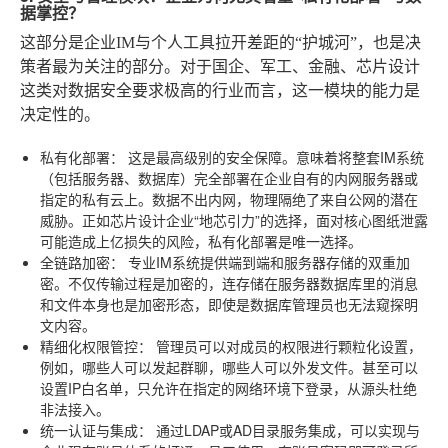
据掌控？
这部分是企业IM与个人工具拉开差距的“护城河”，也是决
策者最为关注的部分。对于国企、军工、金融、芯片设计
这类对数据安全要求极高的行业而言，这一模块的能力是
决定性的。
私有化部署：
这是最高级别的安全保障。意味着将整套IM系统
（包括服务器、数据库）完全部署在企业自有的内网服务器或
指定的私有云上。数据不出内网，物理隔绝了来自公网的潜在
威胁。正如芯片设计企业“地芯引力”的选择，面对核心图纸泄露
可能造成上亿损失的风险，私有化部署是唯一选择。
全链路加密：
专业IM系统提供端到端和服务器存储的双重加
密。不仅传输过程是加密的，连存储在服务器数据库里的消息
和文件本身也是加密形态，即使是数据库管理员也无法窥探明
文内容。
精细化权限管控：
管理员可以对成员的权限进行颗粒化设置，
例如，哪些人可以发起群聊，哪些人可以外发文件。甚至可以
设置IP白名单，只允许在指定的网络环境下登录，从源头杜绝
非法接入。
统一认证与集成：
通过LDAP或AD目录服务集成，可以实现与