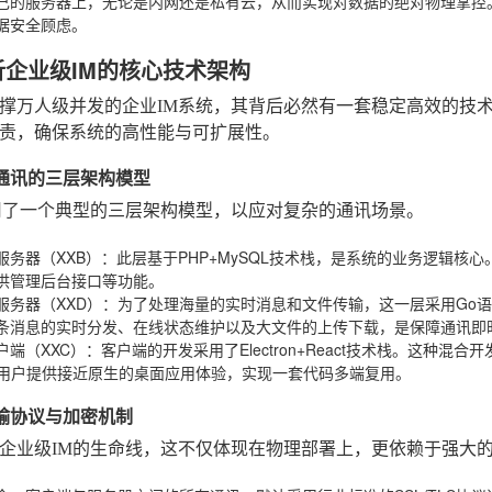
己的服务器上，无论是内网还是私有云，从而实现对数据的绝对物理掌控
据安全顾虑。
析企业级IM的核心技术架构
撑万人级并发的企业IM系统，其背后必然有一套稳定高效的技
责，确保系统的高性能与可扩展性。
并发通讯的三层架构模型
用了一个典型的三层架构模型，以应对复杂的通讯场景。
服务器（XXB）
：此层基于PHP+MySQL技术栈，是系统的业务逻辑核
供管理后台接口等功能。
服务器（XXD）
：为了处理海量的实时消息和文件传输，这一层采用Go语
条消息的实时分发、在线状态维护以及大文件的上传下载，是保障通讯即
户端（XXC）
：客户端的开发采用了Electron+React技术栈。这种混合
nux用户提供接近原生的桌面应用体验，实现一套代码多端复用。
传输协议与加密机制
企业级IM的生命线，这不仅体现在物理部署上，更依赖于强大