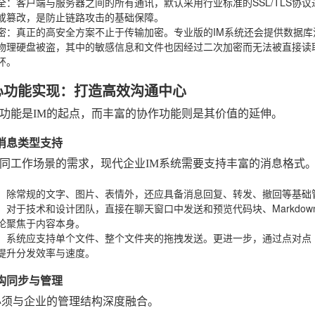
全
：客户端与服务器之间的所有通讯，默认采用行业标准的SSL/TLS协
或篡改，是防止链路攻击的基础保障。
密
：真正的高安全方案不止于传输加密。专业版的IM系统还会提供数据
物理硬盘被盗，其中的敏感信息和文件也因经过二次加密而无法被直接读
环。
心功能实现：打造高效沟通中心
功能是IM的起点，而丰富的协作功能则是其价值的延伸。
化消息类型支持
同工作场景的需求，现代企业IM系统需要支持丰富的消息格式
：除常规的文字、图片、表情外，还应具备消息回复、转发、撤回等基础
：对于技术和设计团队，直接在聊天窗口中发送和预览代码块、Markdo
论聚焦于内容本身。
：系统应支持单个文件、整个文件夹的拖拽发送。更进一步，通过点对点（
提升分发效率与速度。
架构同步与管理
必须与企业的管理结构深度融合。