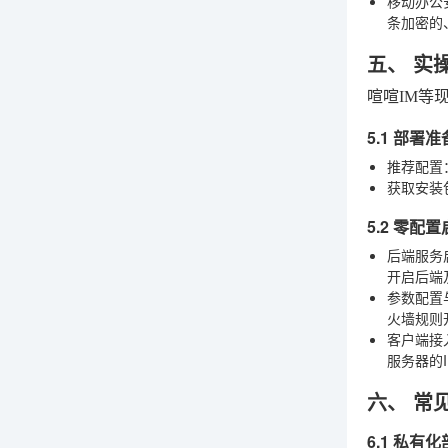
移动办公
条加密的
五、 实
喧喧IM等
5.1 部署
推荐配置
获取安装
5.2 零配
后端服务
开启后端
参数配置
火墙规则
客户端接
服务器的
六、 常
6.1 私有