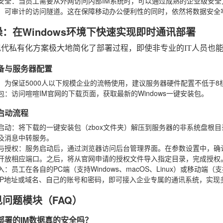
安全
：当员工需要从外网访问内部IM系统时，可以通过成熟的企业级安全
、可审计的访问隧道。这在保障移动办公便利性的同时，依然将数据安全
操：在Windows环境下快速实现即时通讯部署
现代私有化方案极大地简化了部署过程，即使非专业的IT人员也
准备与服务器配置
：为保证5000人以下规模企业的流畅使用，建议服务器硬件配置不低于8核
包
：访问喧喧IM官网的下载页面，获取最新的Windows一键安装包。
置启动流程
启动
：将下载的一键安装包（zbox文件夹）解压到服务器的非系统盘根目录
及消息中转服务。
与授权
：服务启动后，通过浏览器访问后台管理界面。在参数设置中，确认或
开放相应端口。之后，将从官网申请的授权文件导入指定目录，完成授权
入
：员工在各自的PC端（支持Windows、macOS、Linux）或移动端（
IP地址或域名、自己的账号和密码，即可接入企业专属的通讯系统，实现
见问题模块（FAQ）
化部署的IM数据真的安全吗？