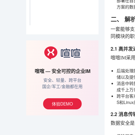
部署在自
方案的数
二、 解
一套能够支
同模块的职
2.1 高
喧喧IM采
后端处理
喧喧 — 安全可控的企业IM
储以及提
安全、轻量、跨平台
消息中转
国企/军工/金融都在用
成千上万
跨平台客
S和Li
体验DEMO
2.2 消息
数据安全是