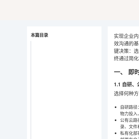
本篇目录
实现企业内
效沟通的基
键决策：选
终通过简化
一、 即
1.1 自
选择何种方
自研路径
物力投入
公有云路
录、文件
私有化部