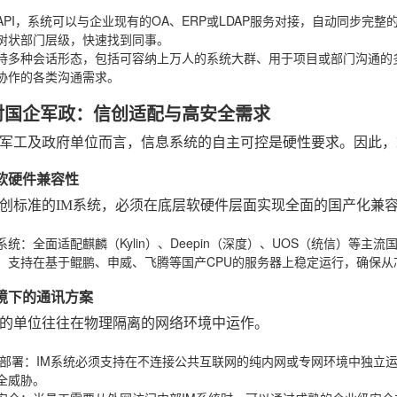
API，系统可以与企业现有的OA、ERP或LDAP服务对接，自动同步完
树状部门层级，快速找到同事。
持多种会话形态，包括可容纳上万人的系统大群、用于项目或部门沟通的
协作的各类沟通需求。
对国企军政：信创适配与高安全需求
军工及政府单位而言，信息系统的自主可控是硬性要求。因此，
化软硬件兼容性
创标准的IM系统，必须在底层软硬件层面实现全面的国产化兼
系统
：全面适配麒麟（Kylin）、Deepin（深度）、UOS（统信）等主
：支持在基于鲲鹏、申威、飞腾等国产CPU的服务器上稳定运行，确保
环境下的通讯方案
的单位往往在物理隔离的网络环境中运作。
网部署
：IM系统必须支持在不连接公共互联网的纯内网或专网环境中独立
全威胁。