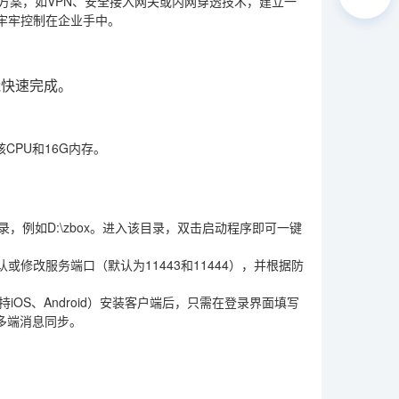
方案，如VPN、安全接入网关或内网穿透技术，建立一
牢牢控制在企业手中。
能快速完成。
CPU和16G内存。
，例如D:\zbox。进入该目录，双击启动程序即可一键
修改服务端口（默认为11443和11444），并根据防
。
支持iOS、Android）安装客户端后，只需在登录界面填写
多端消息同步。