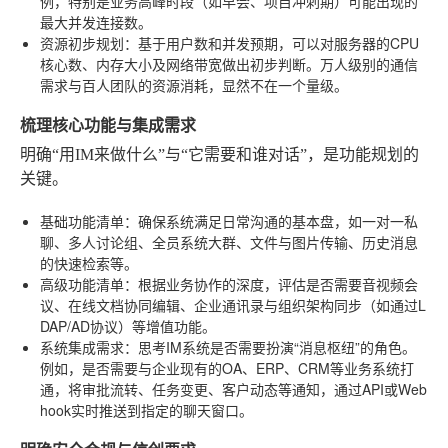
例，特别是业务高峰时段（如早会、项目冲刺期）可能出现的
最大并发连接数。
资源初步规划
：基于用户数和并发预期，可以对服务器的CPU
核心数、内存大小及网络带宽做出初步判断。万人级别的通信
需求与百人团队的资源消耗，显然不在一个量级。
梳理核心功能与集成需求
明确“用IM来做什么”与“它需要和谁对话”，是功能规划的
关键。
基础功能清单
：确保系统满足日常沟通的基本盘，如一对一私
聊、多人讨论组、全员系统大群、文件与图片传输、历史消息
的快速检索等。
高级功能清单
：根据业务协作的深度，评估是否需要音视频会
议、在线文档协同编辑、企业通讯录与组织架构同步（如通过L
DAP/AD协议）等增值功能。
系统集成需求
：思考IM系统是否需要扮演“消息枢纽”的角色。
例如，是否需要与企业现有的OA、ERP、CRM等业务系统打
通，将审批流转、任务变更、客户动态等通知，通过API或Web
hook实时推送到指定的聊天窗口。