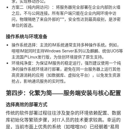
求，实现移动办公。
方案二（纯内网访问）
：将服务器完全部署在企业内部防火墙
之后，不与公网连接。所有客户端只能在企业内网环境中访
问，物理隔绝了来自外部的***，安全性达到最高级别，是涉密
单位的首选。
操作系统与环境准备
操作系统选择
：主流的IM系统通常支持多种操作系统。例如，
喧喧IM就同时支持Windows Server系列以及麒麟、统信UOS等
主流国产Linux发行版，为信创环境提供了原生支持。
环境纯净度
：为保证IM服务的稳定运行，强烈建议使用一个纯
净的操作系统环境进行部署，避免在同一台服务器上运行其他
高资源消耗的应用（如数据库、虚拟化平台），以免发生资源
抢占，影响通讯服务的实时性。
第四步：化繁为简——服务端安装与核心配置
选择高效的部署方式
传统的软件部署过程往往涉及复杂的环境依赖配置、数据
库初始化等繁琐步骤，对IT人员的技术要求较高。幸运的
是，当前市面上优秀的系统（如喧喧IM）已经朝着“易用