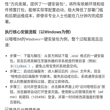
性”方向发展，提供了“一键安装包”，将所有依赖环境和组
件预置打包，能够实现零配置启动，极大降低了部署门槛
和后期运维成本，即使非专业人士也能在几分钟内完成部
署。
执行核心安装流程（以Windows为例）
以喧喧IM的Windows一键安装包为例，整个过程直观且迅
速：
步骤一：下载与解压
：从官方网站下载
格式的一键安装
.exe
包，双击后将其解压至服务器的非系统盘符根目录（例如：
），避免占用宝贵的系统盘空间。
D:\\zbox
步骤二：启动后端服务
：进入解压后的
文件夹，双击
zbox
“喧喧启动后端服务”的脚本。服务启动成功后，系统通常会提示
默认的数据库密码过弱，建议立即修改。
步骤三：访问并登录后台
：点击脚本界面上的“访问喧喧后台”按
钮，浏览器将自动打开登录页面。使用默认的管理员账号（ad
min）和密码（123456）登录，并第一时间修改高强度的管理
员密码。