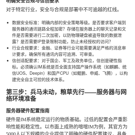
明确安全合规与信创要求
对于特定行业，安全与合规是部署中不可逾越的红线。
数据安全标准
：明确内部的安全策略等级。是否要求客户端到
服务器的通讯链路全程加密？存储在服务器上的聊天记录和文
件是否需要进行二次加密，以防物理硬盘被盗导致的数据泄
露？是否需要IP登录限制功能，防止未经授权的访问？
行业合规要求
：金融、证券等行业可能需要满足严格的消息审
计要求，确保所有通讯内容可追溯、可审查。
信创适配要求
：对于国企、军工及政务单位，信创是硬性指
标。必须确认IM系统是否全面支持国产操作系统（如麒麟、统
信UOS、Deepin）和国产CPU（如鲲鹏、申威、飞腾），以构
建完全自主可控的技术体系。
第三步：兵马未动，粮草先行——服务器与网
络环境准备
服务器硬件配置指南
硬件是IM系统稳定运行的物质基础。过低的配置会严重影
响性能和稳定性。以市面上成熟的喧喧IM为例，其官方为
5000人以下规模的企业提供了明确的硬件配置建议，具备