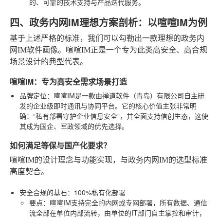
的、可靠的技术支持与产品迭代服务。
四、政务内网IM理想方案剖析：以喧喧IM为例
基于上述严格的标准，我们可以勾勒出一款理想的政务内
网IM软件画像。喧喧IM正是一个专为此类高安全、高合规
场景设计的典型代表。
喧喧IM：专为高安全需求场景打造
品牌定位
：喧喧IM是一款由禅道软件（青岛）有限公司自主研
发的企业级即时通讯与协同平台。它的核心价值主张非常明
确：“私有部署守护企业信息安全”，并全面支持信创生态，这使
其成为国企、军政领域的优先选择。
如何满足等保与国产化要求？
喧喧IM的设计理念与功能实现，与政务内网IM的选型标准
高度契合。
安全合规的基石：100%私有化部署
要点
：喧喧IM支持完全的内网或专网部署，所有数据、通信
流全部在单位内部流转，由单位的IT部门自主掌控和审计，