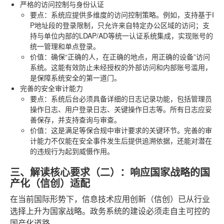
严格的访问控制与身份认证
要点
：系统应提供多维度的访问控制策略。例如，支持基于I
P地址段的登录限制，只允许来自特定办公区域的访问；支
持与单位内部的LDAP/AD等统一认证系统集成，实现账号的
统一管理和单点登录。
价值
：确保“正确的人，在正确的地点，用正确的设备”访问
系统。这能有效防止未经授权的外部访问和内部账号滥用，
是保障系统安全的第一道门。
完善的安全审计能力
要点
：系统后台必须具备详细的日志记录功能，包括管理员
操作日志、用户登录日志、关键操作日志等。所有日志应妥
善保存，并支持查询与审查。
价值
：这是满足等保合规中审计要求的关键环节。完善的审
计能力不仅能在安全事件发生后提供追溯依据，还能对潜在
的违规行为起到威慑作用。
三、解读核心要求（二）：响应国家战略的国
产化（信创）适配
在当前国际形势下，信息技术应用创新（信创）已从行业
选择上升为国家战略。政务系统的建设必须走自主可控的
国产化道路。