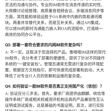
灵活的沟通与协作。专业的IM软件在消息传递的实时性、
大规模讨论组管理、高质量音视频会议、多端消息同步等
方面，其性能和体验远胜于OA系统中内嵌的简易通讯模
块。两者并非替代关系，而是互补关系。通过API集成，
可以将IM的即时沟通能力嵌入到OA的流程中，打造统一
高效的协同办公平台。
Q3: 部署一套符合要求的内网IM软件复杂吗？
A
: 不一定。这取决于您选择的产品。像喧喧IM这样的现代
IM软件，充分考虑了部署的便捷性，提供了针对不同操作
系统的“一键安装包”。管理员通常无需进行复杂的环境配
置，根据官方文档指引，即可快速完成部署和启动，大大
降低了对专业IT人员的依赖和运维的复杂度。
Q4: 如何验证一款IM软件是否真正支持国产化（信创）？
A
: 验证应分三步走。首先，要求厂商提供由麒麟、统信等
操作系统厂商或相关权威测评机构出具的产品兼容性互认
证明或测试报告，这是基础的书面证明。其次，进行实际