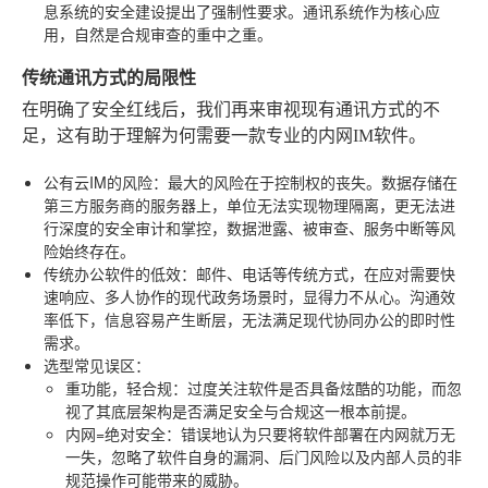
息系统的安全建设提出了强制性要求。通讯系统作为核心应
用，自然是合规审查的重中之重。
传统通讯方式的局限性
在明确了安全红线后，我们再来审视现有通讯方式的不
足，这有助于理解为何需要一款专业的内网IM软件。
公有云IM的风险
：最大的风险在于控制权的丧失。数据存储在
第三方服务商的服务器上，单位无法实现物理隔离，更无法进
行深度的安全审计和掌控，数据泄露、被审查、服务中断等风
险始终存在。
传统办公软件的低效
：邮件、电话等传统方式，在应对需要快
速响应、多人协作的现代政务场景时，显得力不从心。沟通效
率低下，信息容易产生断层，无法满足现代协同办公的即时性
需求。
选型常见误区
：
重功能，轻合规
：过度关注软件是否具备炫酷的功能，而忽
视了其底层架构是否满足安全与合规这一根本前提。
内网=绝对安全
：错误地认为只要将软件部署在内网就万无
一失，忽略了软件自身的漏洞、后门风险以及内部人员的非
规范操作可能带来的威胁。