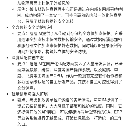
从物理层面上杜绝了外部风险。
示例
：某市财政信息管理中心正是通过在内部专网部署喧喧I
M，成功构建了一套安全、可控且高效的内部一体化信息平
台，保障了财政数据的安全流转。
全方位的安全防护机制
要点
：喧喧IM提供了从传输到存储的全方位加密保护。它采
用通讯全加密技术保障数据传输安全，通过数据库消息加密
和服务器文件加密来保护静态数据，同时辅以IP登录限制等
访问控制策略，构筑起立体的安全防线。
深度适配信创生态
要点
：喧喧IM在国产化适配方面投入了大量研发资源，已全
面兼容麒麟、统信、深度等国产操作系统，以及鲲鹏、申
威、飞腾等主流国产CPU。作为一款拥有完整软件著作权和
多项国家级认证的自主研发产品，其技术自主可控性得到了
充分保障。
轻量易用与强大扩展
要点
：考虑到政务单位IT运维的实际情况，喧喧IM提供了一
键式安装部署包，大大降低了部署和维护的难度。同时，它
还提供开放的API接口，可以便捷地与单位现有的OA、ERP
等业务系统进行无缝集成，打破信息孤岛，打造统一的工作
入口。