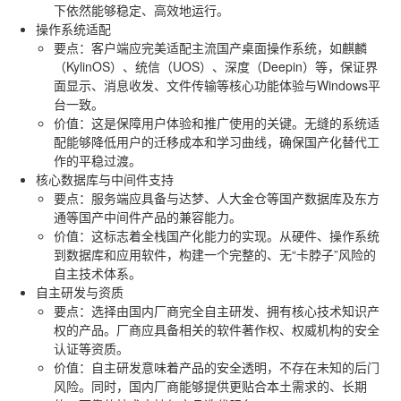
下依然能够稳定、高效地运行。
操作系统适配
要点
：客户端应完美适配主流国产桌面操作系统，如麒麟
（KylinOS）、统信（UOS）、深度（Deepin）等，保证界
面显示、消息收发、文件传输等核心功能体验与Windows平
台一致。
价值
：这是保障用户体验和推广使用的关键。无缝的系统适
配能够降低用户的迁移成本和学习曲线，确保国产化替代工
作的平稳过渡。
核心数据库与中间件支持
要点
：服务端应具备与达梦、人大金仓等国产数据库及东方
通等国产中间件产品的兼容能力。
价值
：这标志着全栈国产化能力的实现。从硬件、操作系统
到数据库和应用软件，构建一个完整的、无“卡脖子”风险的
自主技术体系。
自主研发与资质
要点
：选择由国内厂商完全自主研发、拥有核心技术知识产
权的产品。厂商应具备相关的软件著作权、权威机构的安全
认证等资质。
价值
：自主研发意味着产品的安全透明，不存在未知的后门
风险。同时，国内厂商能够提供更贴合本土需求的、长期