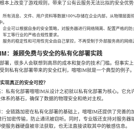
根本上改变了游戏规则，带来了公有云服务无法比拟的安全优势
：所有消息、文件、用户资料等数据100%存储在企业内部，从物理层面
中。
：企业可以根据自身的安全策略，对服务器进行网络隔离、配置严格的防
、军工等行业的严格合规性要求。
：服务的稳定性和可用性完全由自己掌控，不再受制于外部服务商的网络
IM：兼顾免费与安全的私有化部署实践
部署，很多人会联想到高昂的成本和复杂的技术门槛。但事实上
受到私有化部署带来的安全红利，喧喧IM就是一个典型的例子
何实现真正的安全可控？
石：私有化部署
喧喧IM从设计之初就以私有化部署为核心。它允
全体系的基石，确保了数据的物理安全和绝对主权。
障：全链路加密
在私有化部署的基础上，喧喧IM还提供了完善的加
议进行加密传输，防止通讯被窃听。同时，专业版还支持对服务器
即使服务器硬盘被非法获取，也无法直接读取其中的敏感信息。