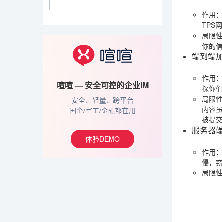
作用
TPS
局限
你的
端到端加
作用
喧喧 — 安全可控的企业IM
探你
局限
安全、轻量、跨平台
内容
国企/军工/金融都在用
被提
服务器
体验DEMO
作用
侵，
局限