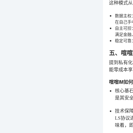
这种模式从
数据主权
在自己手
自主可控
满足金融
稳定可靠
五、喧喧
提到私有化
能零成本享
喧喧IM如
核心基
是其安
技术保
LS协
味着，