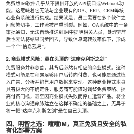
免费版IM软件几乎从不提供开放的API接口或Webhook功
能。这意味着它无法与企业现有的OA、ERP、CRM等核
心业务系统进行集成。结果就是，员工需要在多个软件之
间频繁切换，工作流被严重割裂。例如，OA系统中的一条
审批通知，无法自动推送到IM中提醒相关人员，处理完毕
后也无法将结果同步回去，导致信息流转效率低下，形成
一个个“信息孤岛”。
2. 商业模式风险：悬在头顶的“达摩克利斯之剑”
免费服务并非慈善，其背后必然有相应的商业模式。这种
模式可能是在积累足够用户后转向付费，也可能是通过植
入广告、分析并销售用户数据来变现。这种商业模式本身
具有极大的不确定性，服务商可能随时调整免费策略、提
高付费门槛，甚至因商业模式失败而停止运营产品。将企
业的核心沟通命脉建立在这样不确定的基础之上，无异于
将一把“达摩克利斯之剑”悬在自己头顶。
四、明智之选：喧喧IM，真正免费且安全的私
有化部署方案