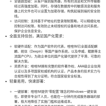
全链路加密
：从客户端到服务器，所有的消息和文件传输都
经过高强度加密。同时，存储在数据库中的敏感消息和服务
器上的文件也可以设置为加密存储，构筑起端到端的安全防
线。
访问控制
：支持基于IP地址的登录限制策略，可以精细化地
控制访问权限，有效防止未经授权的设备和地点访问系统，
保护企业信息安全。
全面支持信创，满足国产化需求
：
软硬件适配
：作为国产软件的代表，喧喧IM已全面适配麒
麟、统信（Deepin）等国产操作系统，以及申威、鲲鹏等主
流国产CPU，为政企单位的国产化替代提供了平滑、可靠的
解决方案。
资质齐全
：喧喧IM拥有完整的软件著作权、AAA级企业信用
认证以及多项国家权威机构的认证，产品本身的技术实力与
合规性得到了充分证明，符合国家级安全标准。
轻量易用，快速部署
：
一键部署
：喧喧IM提供“零配置”理念的Windows一键安装
包，即使非专业IT人员，也能在一分钟内完成服务器端的部
署，极大地降低了实施门槛和运维成本。