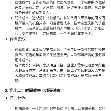
显性成本
：首先是高昂的研发团队薪资，一个完整的IM团队
需要涵盖前后端、客户端、测试、运维等多个岗位。其次是
服务器硬件的初期投入。
隐性成本
：这部分往往被低估。长达数月甚至数年的研发周
期所带来的机会成本、项目管理成本、技术选型失败的试错
成本，以及系统上线后持续的人力投入（Bug修复、功能迭
代、安全维护），共同构成了一个无底的成本黑洞。
商业授权
：
成本构成
：成本模型非常清晰，主要包括一次性的软件授权
费用、可选的年度技术支持服务费，以及部署所需的服务器
硬件成本。
成本优势
：预算高度透明且可控，企业无需承担研发阶段巨
大的沉没成本。从长期来看，由于避免了持续的研发人力投
入和试错成本，其综合TCO（总拥有成本）通常远低于自
研。
2. 维度二：时间效率与部署速度
自主研发
：
周期漫长
：一个功能相对完备的IM系统，从需求分析、架构