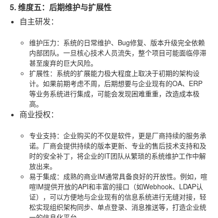
5. 维度五：后期维护与扩展性
自主研发
：
维护压力
：系统的日常维护、Bug修复、版本升级完全依赖
内部团队。一旦核心技术人员流失，整个项目可能面临停滞
甚至废弃的巨大风险。
扩展性
：系统的扩展能力极大程度上取决于初期的架构设
计。如果前期考虑不周，后期想要与企业现有的OA、ERP
等业务系统进行集成，可能会发现困难重重，改造成本极
高。
商业授权
：
专业支持
：企业购买的不仅是软件，更是厂商持续的服务承
诺。厂商会提供持续的版本更新、专业的售后技术支持和及
时的安全补丁，将企业的IT团队从繁琐的系统维护工作中解
放出来。
易于集成
：成熟的商业IM通常具备良好的开放性。例如，喧
喧IM提供开放的API和丰富的接口（如Webhook、LDAP认
证），可以方便地与企业现有的信息系统进行无缝对接，轻
松实现组织架构同步、单点登录、消息推送等，打造企业统
一的信息化平台。