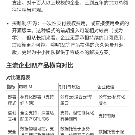
支出。对于百人以上规模的企业，三到五年的TCO总额
往往相当可观。
买断制/开源
：一次性支付授权费用，或直接使用免费的
开源版本。这种模式的前期投入可能相对较高（或为
零），但从长期来看，企业无需承担持续的订阅费用，
IT预算更为可控。喧喧IM等产品提供的永久免费开源
版，更是为中小团队提供了零成本的解决方案。
主流企业IM产品横向对比
对比速览表
指标
喧喧IM
钉钉专属版
企业微信
部署
私有化部署（支持
公有云/混合云/专
公有云/私有化
模式
纯内网）
属云
版本
信创
全面支持，深度适
支持，但性能优化
支持有限
支持
配国产CPU/OS
有待观察
数据物理可控，支
数据托管于服务
安全
数据托管于服
持端到端及存储加
商，依赖其安全能