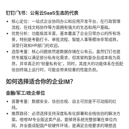
钉钉/飞书：公有云SaaS生态的代表
核心定位
：一站式企业协同办公和应用开发平台，在行政管理
流程、在线文档协作等方面拥有强大的生态和用户基础。
优势分析
：功能极其丰富，基本覆盖了企业日常办公的所有场
景，特别是考勤打卡、审批流程、智能人事等模块非常成熟，
深受行政和HR部门的欢迎。
选型考量
：核心问题依然是数据存储在公有云。虽然钉钉也提
供专属版以满足部分私有化需求，但其架构复杂且成本极为高
昂，并非真正的“轻量私有化”。同时，其庞大的功能体系在低配
信创终端上运行时，可能会带来较重的性能负担。
如何选择适合你的企业IM？
金融/军工/政企单位
首要考量
：数据安全、信创合规、自主可控是不可动摇的红
线。
推荐路径
：必须选择支持深度私有化部署和全栈信创的解决方
案。喧喧IM专业版这类产品，能够将系统完整部署在单位内
网，并全面适配国产软硬件环境，是满足合规要求的理想选