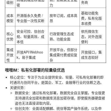
级别
务商
密
力
基础功能免
成本
开源版永久免费 /
按年订阅，成本高
费，私有化版
模型
专业版一次性买断
昂
本收费
安全可控、信创合
依托微信生
核心
行政管理生态成
规、轻量高效、成
态，对外连接
优势
熟、功能全面
本低
便利
集成
开放平台，但部分
开放API/Webhoo
开放接口，集
开放
集成需付费或较复
k，易于集成
成生态较好
性
杂
喧喧IM：私有化部署的轻量级优选
核心定位
：专注于为企业提供安全、轻量、可私有化部署的即
时通讯与协同平台，是国企、军工、金融等行业的信赖之选。
关键优势
：
数据安全
：通过私有化部署，数据完全自主掌握。专业版更
支持通讯全加密和数据库消息加密存储，即使服务器硬盘被
盗也无法直接读取内容。
信创支持
：全面适配麒麟、统信等国产操作系统，以及申