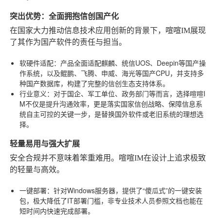
突出优势：全面拥抱信创国产化
在国家大力推动信息技术应用创新的背景下，喧喧IM展现
了其作为国产软件的责任与担当。
软硬件适配
：产品全面适配麒麟、统信UOS、Deepin等国产操
作系统，以及鲲鹏、飞腾、申威、海光等国产CPU，并支持多
种国产数据库，构建了完整的信创生态支持体系。
行业意义
：对于国企、军工单位、政务部门等而言，选择喧喧I
M不仅是提升沟通效率，更是落实国家信创战略、保障信息系
统自主可控的关键一步，是替换国外软件或老旧系统的理想选
择。
轻量易用与强大扩展
安全合规并不意味着笨重难用。喧喧IM在设计上追求极致
的轻量与高效。
一键部署
：针对Windows服务器，提供了“傻瓜式”的一键安装
包，极大降低了IT部署门槛，非专业技术人员参照文档也能在
短时间内快速完成部署。