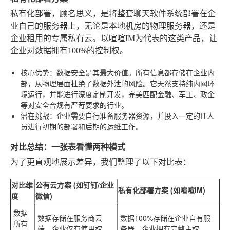
私有化部署，顾名思义，是将整套聊天软件系统部署在企
业自己的服务器上，无论是本地机房的物理服务器，还是
企业租用的专属私有云。以喧喧IM为代表的这类产品，让
企业对数据拥有100%的控制权。
核心优势
：数据安全是其最大价值。所有信息都存储在企业内
部，从物理层面杜绝了数据外泄的风险。它天然支持纯内网环
境运行，并能进行深度定制开发，完美匹配金融、军工、政企
等对安全合规有严苛要求的行业。
潜在挑战
：企业需要自行准备服务器资源，并投入一定的IT人
员进行初期的部署和后期的运维工作。
对比总结：一张表看懂两种模式
为了更直观地展示差异，我们整理了以下对比表：
对比维
公有云方案 (如钉钉/企业
私有化部署方案 (如喧喧IM)
度
微信)
数据
数据存储在服务商云
数据100%存储在企业自有服
所有
端，企业仅有使用权
务器，企业拥有完整主权