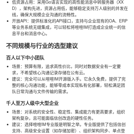
低资源占用
：采用Go语言实现的高性能消息中转服务器（XX
D），架构先进，资源占用低，能够稳定支持万人级别的并发在
线，确保大规模企业沟通的流畅性。
开放API
：提供标准化的API接口，支持与企业现有的OA、ERP
等业务系统无缝集成，可以轻松将喧喧IM打造成企业统一的信
息平台和消息中心。
不同规模与行业的选型建议
百人以下中小团队
场景
：预算有限，追求高性价比，同时对数据安全有一定要
求，不希望核心沟通记录存储在公有云。
建议
：完全可以从喧喧IM开源版入手。它永久免费，提供了完
整的核心沟通功能，能够零成本实现私有化部署，轻松满足团
队日常沟通与文件传输的需求。
千人至万人级中大型企业
场景
：对系统的安全性、稳定性、集成能力有更高要求，组织
架构复杂，且可能面临信创改造的硬性任务。
建议
：选择喧喧IM专业版是明智之举。专业版提供了包括信创
支持、高级安全设置（如存储加密）、组织架构同步、单点登