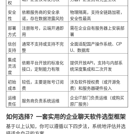
权
安全
依赖服务商的安全承
物理隔离，支持全链路加密，
性
诺，存在数据泄露风险
安全性最高
部署
注册账号，云端开通即
需在企业自有服务器上安装部
方式
用
署
信创
通常不支持或支持不完
全面适配国产操作系统、CP
支持
整
U、数据库
集成
依赖平台开放的标准化
提供开放API，支持与内部系
灵活
接口，定制能力有限
统深度集成和二次开发
度
初始
较低，主要是账号订阅
涉及软件授权费（或开源免
成本
费
费）和服务器硬件投入
运维
企业IT部门负责运维（或购买
服务商负责系统运维
责任
原厂服务）
如何选择？一套实用的企业聊天软件选型框架
基于以上认知，你可以遵循以下四步法，系统地评估并选
择适合自己的方案。