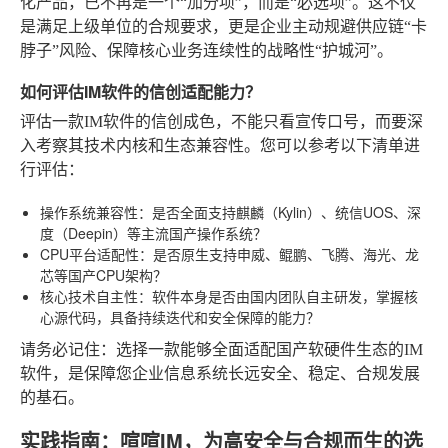
化产品，已不再是一个“加分项”，而是“必选项”。这不仅
是满足上级单位的合规要求，更是企业主动规避供应链“卡
脖子”风险、保障核心业务连续性的战略性“护城河”。
如何评估IM软件的信创适配能力？
评估一款IM软件的信创成色，不能只看宣传口号，而要深
入考察其技术内核和生态兼容性。您可以参考以下清单进
行评估：
操作系统兼容性
：是否全面支持麒麟（Kylin）、统信UOS、深
度（Deepin）等主流国产操作系统？
CPU平台适配性
：是否原生支持申威、鲲鹏、飞腾、海光、龙
芯等国产CPU架构？
核心技术自主性
：软件本身是否由国内团队自主研发，掌握核
心源代码，具备持续迭代和安全保障的能力？
请务必记住：选择一款能够全面适配国产软硬件生态的IM
软件，是保障您企业信息系统长远安全、稳定、合规发展
的基石。
实践指南：喧喧IM，为高安全与合规而生的选