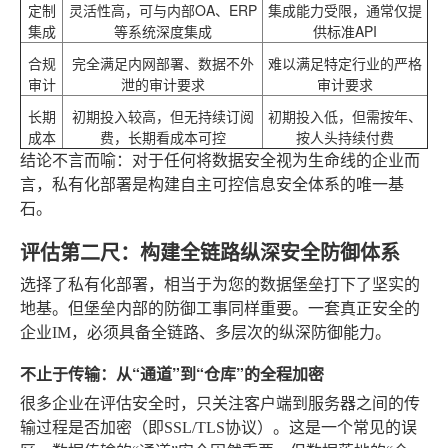
定制
灵活性高，可与内部OA、ERP
集成能力受限，通常仅提
集成
等系统深度集成
供标准API
合规
完全满足内网部署、数据不外
难以满足特定行业的严格
审计
泄的审计要求
审计要求
长期
初期投入较高，但无持续订阅
初期投入低，但需按年、
成本
费，长期看成本可控
按人头持续付费
结论不言而喻：对于任何将数据安全视为生命线的企业而
言，私有化部署是构建自主可控信息安全体系的唯一基
石。
评估第二尺：构建全链路纵深安全防御体系
选择了私有化部署，相当于为您的数据堡垒打下了坚实的
地基。但堡垒内部的防御工事同样重要。一套真正安全的
企业IM，必须具备全链路、多层次的纵深防御能力。
不止于传输：从“通道”到“仓库”的全程加密
很多企业在评估安全时，只关注客户端到服务器之间的传
输过程是否加密（即SSL/TLS协议）。这是一个常见的误