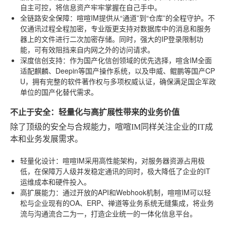
自主可控，将信息资产牢牢掌握在自己手中。
全链路安全保障
：喧喧IM提供从“通道”到“仓库”的全程守护。不
仅通讯过程全程加密，专业版更支持对数据库中的消息和服务
器上的文件进行二次加密存储。同时，强大的IP登录限制功
能，可有效阻挡来自内网之外的访问请求。
深度信创支持
：作为国产化信创领域的优先选择，喧含IM全面
适配麒麟、Deepin等国产操作系统，以及申威、鲲鹏等国产CP
U，拥有完整的软件著作权与多项权威认证，确保满足国企军政
单位的国产化替代需求。
不止于安全：轻量化与高扩展性带来的业务价值
除了顶级的安全与合规能力，喧喧IM同样关注企业的IT成
本和业务发展需求。
轻量化设计
：喧喧IM采用高性能架构，对服务器资源占用极
低，在保障万人级并发稳定通讯的同时，极大降低了企业的IT
运维成本和硬件投入。
高扩展能力
：通过开放的API和Webhook机制，喧喧IM可以轻
松与企业现有的OA、ERP、禅道等业务系统无缝集成，将业务
流与沟通流合二为一，打造企业统一的一体化信息平台。