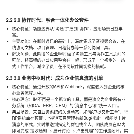
2.2 2.0 协作时代：融合一体化办公套件
核心特征
：功能边界从“沟通”扩展到“协作”，应用场景日益丰
富。
主要功能
：在即时通讯的基础上，深度集成了音视频会议、在
线协同文档、项目管理、日程待办等一系列协同工具。
解决问题
：此阶段的企业IM打破了沟通工具与协作工具之间的
壁垒，将高频的办公应用整合在一起，形成了一个初步的一站
式工作平台，减少了员工在不同软件间切换的损耗。
2.3 3.0 业务中枢时代：成为企业信息流的引擎
核心特征
：通过开放的API和Webhook，深度嵌入到企业的核
心业务流程之中。
核心理念
：IM不再是一个孤立的工具，而是演变为企业所有业
务系统（如OA、ERP、CRM）的“消息中心”和“统一入口”。
典型场景
：来自业务系统的关键动态，如“客户提交新工单”、“E
RP系统库存预警”、“禅道项目管理有新Bug指派”，都能以卡片
消息的形式，实时推送到指定的群组或个人。团队成员在IM内
即可完成“接收通知 -> 展开讨论 -> 点击处理”的工作流闭环，实