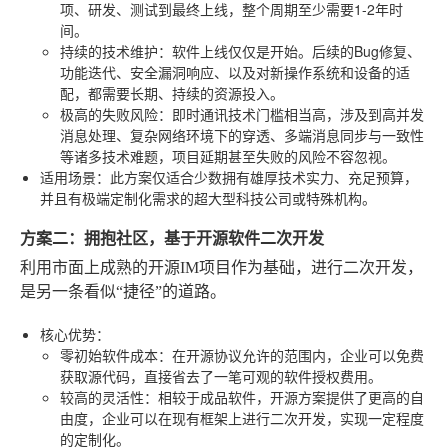
项、研发、测试到最终上线，整个周期至少需要1-2年时
间。
持续的技术维护
：软件上线仅仅是开始。后续的Bug修复、
功能迭代、安全漏洞响应、以及对新操作系统和设备的适
配，都需要长期、持续的资源投入。
极高的失败风险
：即时通讯技术门槛相当高，涉及到高并发
消息处理、复杂网络环境下的穿透、多端消息同步与一致性
等诸多技术难题，项目延期甚至失败的风险不容忽视。
适用场景
：此方案仅适合少数拥有雄厚技术实力、充足预算，
并且有极端定制化需求的超大型科技公司或特殊机构。
方案二：拥抱社区，基于开源软件二次开发
利用市面上成熟的开源IM项目作为基础，进行二次开发，
是另一条看似“捷径”的道路。
核心优势
：
零初始软件成本
：在开源协议允许的范围内，企业可以免费
获取源代码，直接省去了一笔可观的软件授权费用。
较高的灵活性
：相较于成品软件，开源方案提供了更高的自
由度，企业可以在现有框架上进行二次开发，实现一定程度
的定制化。