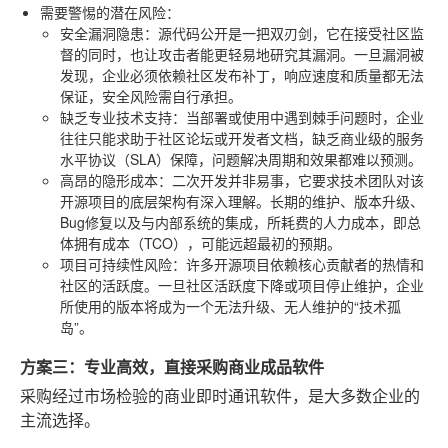
需要警惕的潜在风险
：
安全漏洞隐患
：源代码公开是一把双刃剑，它在接受社区监
督的同时，也让攻击者能更轻易地研究其漏洞。一旦漏洞被
发现，企业必须依赖社区发布补丁，响应速度和质量都无法
保证，安全风险需自行承担。
缺乏专业技术支持
：当部署或使用中遇到棘手问题时，企业
往往只能求助于社区论坛或开发者文档，缺乏商业级的服务
水平协议（SLA）保障，问题解决周期和效果都难以预测。
高昂的隐形成本
：二次开发并非易事，它要求技术团队对该
开源项目的底层架构有深入理解。长期的维护、版本升级、
Bug修复以及与内部系统的集成，所耗费的人力成本，即总
体拥有成本（TCO），可能远超最初的预期。
项目可持续性风险
：许多开源项目依赖核心贡献者的热情和
社区的活跃度。一旦社区活跃度下降或项目停止维护，企业
所使用的版本将成为一个无法升级、无人维护的“技术孤
岛”。
方案三：专业高效，直接采购商业成品软件
采购经过市场检验的商业即时通讯软件，是大多数企业的
主流选择。