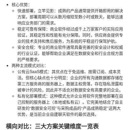
核心优势
：
快速部署，立竿见影
：成熟的产品通常提供开箱即用的解决
方案，部署周期可以从数月缩短至数小时或数天，能够迅速
响应业务部门的需求。
稳定可靠有保障
：商业软件经过成千上万家客户的实际应用
验证，其稳定性和性能有充分保障。同时，供应商会提供专
业的技术支持和售后服务，为系统的平稳运行保驾护航。
安全合规
：专业的商业软件通常具备完善的安全设计和权威
的行业认证，能够帮助企业满足在数据安全和行业合规方面
的严格要求。
两种主流模式对比
：
公有云SaaS模式
：其优点在于免运维、按需订阅、成本灵
活。但核心缺点也十分明显：企业的所有沟通数据都存储在
第三方服务商的服务器上，数据主权旁落，存在隐私泄露和
被审计的风险，因此并不适合对数据安全有高要求的企业。
私有化部署模式
：这种模式允许企业将软件完整地部署在自
己控制的服务器上（本地或私有云）。它完美地结合了自主
研发的“数据安全可控”与采购成品的“产品成熟稳定”这两大
优势，是当前企业自建聊天软件的最优选择。
横向对比：三大方案关键维度一览表