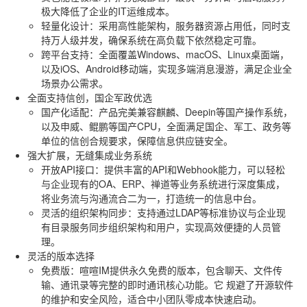
极大降低了企业的IT运维成本。
轻量化设计
：采用高性能架构，服务器资源占用低，同时支
持万人级并发，确保系统在高负载下依然稳定可靠。
跨平台支持
：全面覆盖Windows、macOS、Linux桌面端，
以及iOS、Android移动端，实现多端消息漫游，满足企业全
场景办公需求。
全面支持信创，国企军政优选
国产化适配
：产品完美兼容麒麟、Deepin等国产操作系统，
以及申威、鲲鹏等国产CPU，全面满足国企、军工、政务等
单位的信创合规要求，保障信息供应链安全。
强大扩展，无缝集成业务系统
开放API接口
：提供丰富的API和Webhook能力，可以轻松
与企业现有的OA、ERP、禅道等业务系统进行深度集成，
将业务流与沟通流合二为一，打造统一的信息中台。
灵活的组织架构同步
：支持通过LDAP等标准协议与企业现
有目录服务同步组织架构和用户，实现高效便捷的人员管
理。
灵活的版本选择
免费版
：喧喧IM提供永久免费的版本，包含聊天、文件传
输、通讯录等完整的即时通讯核心功能。它
规避了开源软件
的维护和安全风险
，适合中小团队零成本快速启动。