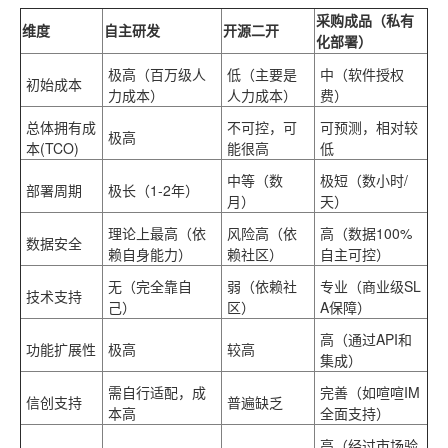
采购成品（私有
维度
自主研发
开源二开
化部署）
极高（百万级人
低（主要是
中（软件授权
初始成本
力成本）
人力成本）
费）
总体拥有成
不可控，可
可预测，相对较
极高
本(TCO)
能很高
低
中等（数
极短（数小时/
部署周期
极长（1-2年）
月）
天）
理论上最高（依
风险高（依
高（数据100%
数据安全
赖自身能力）
赖社区）
自主可控）
无（完全靠自
弱（依赖社
专业（商业级SL
技术支持
己）
区）
A保障）
高（通过API和
功能扩展性
极高
较高
集成）
需自行适配，成
完善（如喧喧IM
信创支持
普遍缺乏
本高
全面支持）
高（经过市场验