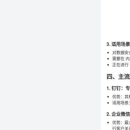
3. 适用场
对数据安
需要在
内
正在进行
四、主流
1. 钉钉
优势
：其
适用场景
2. 企业
优势
：最
行客户关