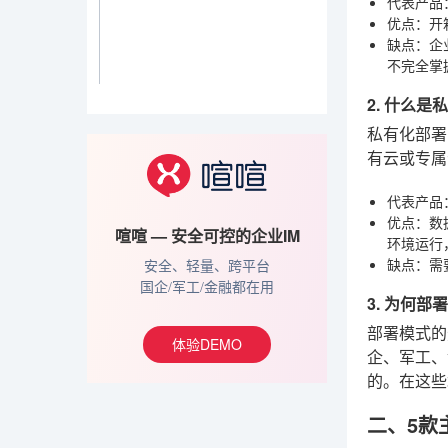
代表产品
优点
：开
缺点
：企
不完全掌
2. 什么
私有化部署
有云或专属
代表产品
优点
：数
喧喧 — 安全可控的企业IM
环境运行
缺点
：需
安全、轻量、跨平台
国企/军工/金融都在用
3. 为何
部署模式的
体验DEMO
企、军工、
的。在这些
二、5款