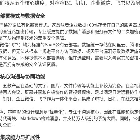
们将从五个核心维度，对喧喧IM、钉钉、企业微信、飞书以及
一：部署模式与数据安全
严格遵循私有化部署模式。这意味着企业数据100%存储在自己的服务器
的全链路加密传输，专业版更提供了数据库消息和服务器文件的二次加密
筑了从物理到技术的双重安全保障。
微信/飞书
：均为标准的SaaS公有云部署。数据统一存储在阿里云、腾
数据，但无法从根本上规避平台方访问数据、或因平台漏洞导致数据泄露
有化竞品
：同样提供本地部署选项，但在选型时，需要深入考察其加密技
是否拥有权威的安全认证资质。
二：核心沟通与协同功能
：五款产品在基础的文字、图片、文件传输等功能上都较为完备。在音视频
持百人会议、屏幕共享和白板协作的音视频模块，足以满足日常远程协作
：钉钉、企业微信、飞书作为一体化平台，集成了审批、日程、在线文档
色
：喧喧IM的设计理念是“轻量化”，专注于沟通核心，因此在性能和稳
持代码块、Markdown格式消息，并支持万人级别的系统大群。同时，
失全面。
三：集成能力与扩展性