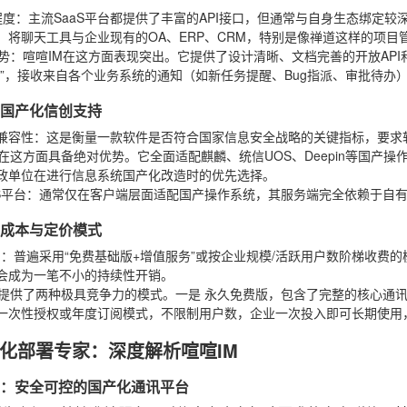
程度
：主流SaaS平台都提供了丰富的API接口，但通常与自身生态绑定较
：将聊天工具与企业现有的OA、ERP、CRM，特别是像禅道这样的项
势
：喧喧IM在这方面表现突出。它提供了设计清晰、文档完善的开放API和
心”，接收来自各个业务系统的通知（如新任务提醒、Bug指派、审批待
四：国产化信创支持
兼容性
：这是衡量一款软件是否符合国家信息安全战略的关键指标，要求
在这方面具备绝对优势。它全面适配麒麟、统信UOS、Deepin等国产
政单位在进行信息系统国产化改造时的优先选择。
S平台
：通常仅在客户端层面适配国产操作系统，其服务端完全依赖于自
五：成本与定价模式
台
：普遍采用“免费基础版+增值服务”或按企业规模/活跃用户数阶梯收费
会成为一笔不小的持续性开销。
提供了两种极具竞争力的模式。一是
永久免费版
，包含了完整的核心通
一次性授权或年度订阅模式，不限制用户数，企业一次投入即可长期使用
化部署专家：深度解析喧喧IM
定位：安全可控的国产化通讯平台