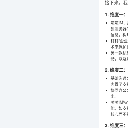
接下来，我
1. 维度
喧喧IM
：
到服务器
信息，构
钉钉/企业
术来保护
另一款私
储，以及
2. 维度
基础沟通
内置了支
协同办公
出。
喧喧IM特
能，如支
核心而不
3. 维度