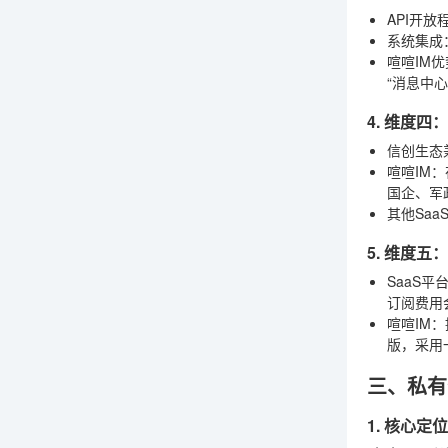
API开放
系统集成
喧喧IM优
“消息中
4. 维度
信创生态
喧喧IM
：
国企、军
其他Saa
5. 维度
SaaS平
订阅费用
喧喧IM
：
版
，采用
三、私有
1. 核心