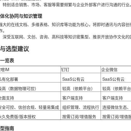
：特别适合销售、市场、客服等需要频繁与企业外部客户进行沟通的行业
：一体化协同与知识管理
强大的在线文档、多维表格、知识库等功能为核心，将即时通讯与内容创
作。
：深受互联网、文创、咨询、高科技等知识密集型、推崇开放协作文化的
与选型建议
异一览表
喧IM
钉钉
企业微信
私有化部署
SaaS公有云
SaaS公有云
极高（数据物理可控）
较高（依赖平台）
较高（依赖平台
全面支持
客户端支持
客户端支持
安全可控、信创合规、轻量易集成
组织管理、流程执行
连接微信生态、
永久免费版/版本授权
按需订阅/增值服务
按需订阅/增值
选型指南