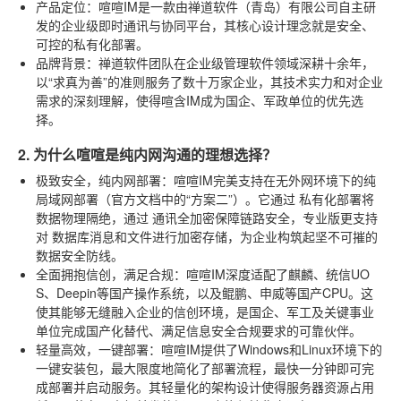
产品定位
：喧喧IM是一款由禅道软件（青岛）有限公司自主研
发的企业级即时通讯与协同平台，其核心设计理念就是安全、
可控的私有化部署。
品牌背景
：禅道软件团队在企业级管理软件领域深耕十余年，
以“求真为善”的准则服务了数十万家企业，其技术实力和对企业
需求的深刻理解，使得喧含IM成为国企、军政单位的优先选
择。
2. 为什么喧喧是纯内网沟通的理想选择？
极致安全，纯内网部署
：喧喧IM完美支持在无外网环境下的纯
局域网部署（官方文档中的“方案二”）。它通过
私有化部署
将
数据物理隔绝，通过
通讯全加密
保障链路安全，专业版更支持
对
数据库消息和文件进行加密存储
，为企业构筑起坚不可摧的
数据安全防线。
全面拥抱信创，满足合规
：喧喧IM深度适配了麒麟、统信UO
S、Deepin等国产操作系统，以及鲲鹏、申威等国产CPU。这
使其能够无缝融入企业的信创环境，是国企、军工及关键事业
单位完成国产化替代、满足信息安全合规要求的可靠伙伴。
轻量高效，一键部署
：喧喧IM提供了Windows和Linux环境下的
一键安装包，最大限度地简化了部署流程，最快一分钟即可完
成部署并启动服务。其轻量化的架构设计使得服务器资源占用