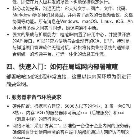
低，即使在万人级并发的场景下也能保持稳定运行。
核心功能完备，沟通无忧
：它支持文字、图片、文件、代码、
Markdown等多种消息类型，并内置了高效的音视频会议、文档
协同等功能。所有消息在Windows、macOS、Linux、iOS、An
droid等多端之间实时同步，确保沟通不中断。
强大的集成与扩展能力
：喧喧IM内置了应用中心，并提供开放
的API接口，可以非常方便地与企业现有的OA、ERP，特别是
与禅道项目管理软件无缝对接，轻松将各类业务系统的通知聚
合到统一的沟通平台，打造一体化的信息工作流。
四、快速入门：如何在局域网内部署喧喧
部署喧喧IM的过程非常直接，这里以纯内网环境为例进行
简要说明。
1. 服务器准备与环境要求
硬件配置
：根据官方建议，5000人以下的企业，准备一台CPU
8核+、内存16G+的服务器即可满足xxb（后端服务）和xxd
（消息中转）的运行需求。
网络环境
：采用“方案二”，即准备一台位于企业内网的服务器，
确保所有计划使用喧喧的客户端电脑都能通过内网IP访问到这
台服务器。