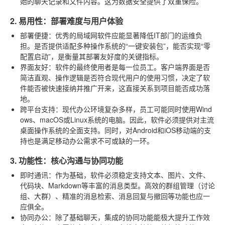
始的聊天记录和文件内容。这为数据安全提供了双重保险。
2. 易用性：部署难度与用户体验
部署便捷
：优秀的局域网软件应能显著降低IT部门的运维负
担。是否提供适配多种操作系统的“一键安装包”，能否实现“零
配置启动”，是衡量其部署友好度的关键指标。
界面友好
：软件的最终使用者是每一位员工。客户端界面是否
简洁直观、操作逻辑是否符合现代用户的使用习惯，决定了软
件能否被快速接纳并推广开来，这直接关系到项目能否成功落
地。
跨平台支持
：现代办公环境复杂多样，员工可能同时使用Wind
ows、macOS或Linux系统的电脑。因此，软件必须提供对主流
桌面操作系统的全面支持。同时，对Android和iOS移动端的支
持也是满足移动办公需求不可或缺的一环。
3. 功能性：核心沟通与协同功能
即时通讯
：作为基础，软件必须稳定支持文本、图片、文件、
代码块、Markdown等丰富的消息类型。高效的群组管理（讨论
组、大群）、精准的消息检索、消息回复与撤回等功能也应一
应俱全。
协同办公
：除了基础聊天，集成的协同功能能极大提升工作效