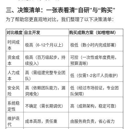
三、决策清单：一张表看清“自研”与“购买”
为了帮助您更直观地对比，我们整理了以下决策清单：
对比维度
自主开发
购买成熟方案（如喧喧IM）
时间成
极高（6-12个月以上）
极低（数小时内完成部署）
本
资金成
极高（百万级起步，持
可控（一次性或年度费用，
本
续投入）
预算清晰）
人力成
高（需组建完整专业团
低（仅需1-2名IT人员维护）
本
队）
安全风
高（依赖团队能力，漏
低（经过市场验证，专业团
险
洞难免）
队保障）
系统稳
不确定（需长期调优）
高（成熟架构，稳定可靠）
定性
维护迭
成本高昂，责任重
由服务商负责，省心省力
代