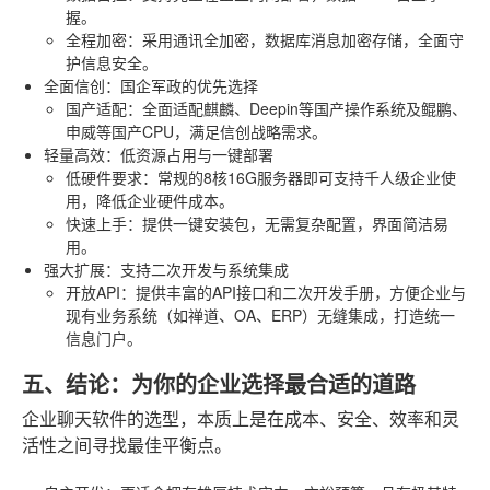
握。
全程加密
：采用通讯全加密，数据库消息加密存储，全面守
护信息安全。
全面信创：国企军政的优先选择
国产适配
：全面适配麒麟、Deepin等国产操作系统及鲲鹏、
申威等国产CPU，满足信创战略需求。
轻量高效：低资源占用与一键部署
低硬件要求
：常规的8核16G服务器即可支持千人级企业使
用，降低企业硬件成本。
快速上手
：提供一键安装包，无需复杂配置，界面简洁易
用。
强大扩展：支持二次开发与系统集成
开放API
：提供丰富的API接口和二次开发手册，方便企业与
现有业务系统（如禅道、OA、ERP）无缝集成，打造统一
信息门户。
五、结论：为你的企业选择最合适的道路
企业聊天软件的选型，本质上是在成本、安全、效率和灵
活性之间寻找最佳平衡点。