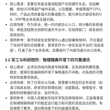
核心需求
：首要任务是全面适配国产化软硬件生态，包括麒
麟、统信UOS等国产操作系统，以及鲲鹏、申威等国产CPU。
同时，产品必须具备强大的集成能力，能与单位内部现有的O
A、ERP等业务系统无缝对接。
应用场景
：作为安全、统一的内部办公入口，将分散的系统通
知、审批流程聚合到即时通讯平台中，实现跨部门、跨系统的
高效协同。
案例参考
：某市财政信息管理中心通过部署喧喧IM，不仅满足
了信创环境的合规要求，更将其作为一体化信息平台的“消息底
座”，打通了各个业务系统，显著提升了内部沟通与办公效率。
3.2 军工与科研院所：物理隔离环境下的可靠通讯
核心需求
：必须支持纯内网或专网部署，且系统架构要轻量、
稳定，能够在极端网络环境下保障通讯不间断。对系统的可靠
性和性能要求极高。
应用场景
：除了日常办公沟通，更需要与特定的业务系统（如
演习指挥系统、研发项目管理系统）深度集成，保障指令、情
报和科研数据的安全、及时传达。
案例参考
：中国人民解放军陆军学院选择喧喧IM，正是看重其
在物理隔离网络下的稳定运行能力和可靠的消息送达机制，有
效保障了教学、演训等场景下的内部通讯需求。