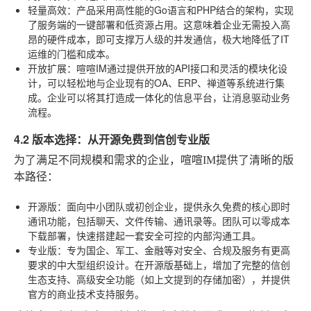
轻量高效
：产品采用高性能的Go语言和PHP结合的架构，实现
了服务端的一键部署和低资源占用。这意味着企业无需投入高
昂的硬件成本，即可支撑万人级的并发通信，极大地降低了IT
运维的门槛和成本。
开放扩展
：喧喧IM通过提供开放的API接口和灵活的模块化设
计，可以轻松地与企业现有的OA、ERP、禅道等系统进行集
成。企业可以将其打造成一体化的信息平台，让消息驱动业务
流程。
4.2 版本选择：从开源免费到信创专业版
为了满足不同规模和需求的企业，喧喧IM提供了清晰的版
本路径：
开源版
：面向中小团队或初创企业，提供永久免费的核心即时
通讯功能，包括聊天、文件传输、通讯录等。团队可以零成本
下载部署，快速搭建起一套安全可控的内部沟通工具。
专业版
：专为国企、军工、金融等对安全、合规及服务有更高
要求的中大型组织设计。在开源版基础上，增加了完整的信创
生态支持、高级安全功能（如上文提到的存储加密），并提供
官方的商业技术支持服务。